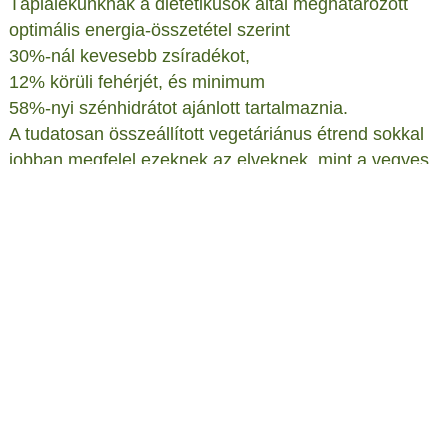
Táplálékunknak a dietetikusok által meghatározott
optimális energia-összetétel szerint
30%-nál kevesebb zsíradékot,
12% körüli fehérjét, és minimum
58%-nyi szénhidrátot ajánlott tartalmaznia.
A tudatosan összeállított vegetáriánus étrend sokkal
jobban megfelel ezeknek az elveknek, mint a vegyes
táplálkozásúak étrendje, amelynél a hazai adatok
szerint az energiabevitel
42%-át zsiradék,
15%-át fehérje,
43%-át pedig szénhidrát teszi ki.
Semmi sem hiányzik
A lakto-vegetáriánus étrend megfelelő minőségben és
mennyiségben tartalmazza a szervezetben
végbemenõ életfunkciók tökéletes működéséhez