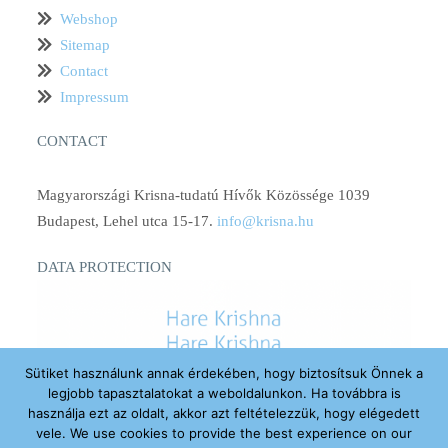
Webshop
Sitemap
Contact
Impressum
CONTACT
Magyarországi Krisna-tudatú Hívők Közössége 1039
Budapest, Lehel utca 15-17.
info@krisna.hu
DATA PROTECTION
Sütiket használunk annak érdekében, hogy biztosítsuk Önnek a
legjobb tapasztalatokat a weboldalunkon. Ha továbbra is
használja ezt az oldalt, akkor azt feltételezzük, hogy elégedett
vele. We use cookies to provide the best experience on our