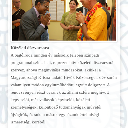
Közéleti díszvacsora
A Sajtóiroda minden év második felében színpadi
programmal színesített, reprezentatív közéleti díszvacsorát
szervez, ahova meginvitálja mindazokat, akikkel a
Magyarországi Krisna-tudatú Hívők Közössége az év során
valamilyen módon együttműködött, együtt dolgozott. A
rendezvényen részt vesznek az állami szféra meghívott
képviselői, más vallások képviselői, közéleti
személyiségek, különböző tudományágak művelői,
újságírók, és sokan mások egyházunk értelmiségi
ismeretségi köréből.