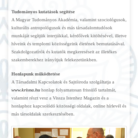
Tudományos kutatások segítése
A Magyar Tudományos Akadémia, valamint szociológusok,
kulturális antropológusok és más társadalomtudósok
munkáját segítjük interjúkkal, kérdőívek kitöltésével, illetve
híveink és templomi közösségeink életének bemutatásával.
Szakdolgozatírók és kutatók megkereséseit az illetékes
szakemberekhez irányítjuk felekezetünkben.
Honlapunk működtetése
A Társadalmi Kapcsolatok és Sajtóiroda szolgáltatja a
www.krisna.hu
honlap folyamatosan frissülő tartalmát,
valamint részt vesz a Vissza Istenhez Magazin és a
honlaphoz kapcsolódó közösségi oldalak, online hírlevél és
más társoldalak szerkesztésében.