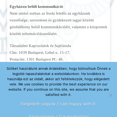
Egyházon belüli kommunikáció
Nem utolsó sorban az Iroda felelős az egyházunk
vezetősége, szerzetesei és gyülekezeti tagjai közötti
gördülékeny belső kommunikációért, valamint a központok
közötti információáramlásért.
Társadalmi Kapcsolatok és Sajtóiroda
Cím: 1039 Budapest, Lehel u. 15-17.
Postacím: 1301 Budapest Pf.: 46.
Tel: 06 (1) 212-2862 és 06 (1) 212-6270, Fax: 06 (1) 201-
Sütiket használunk annak érdekében, hogy biztosítsuk Önnek a
0000
legjobb tapasztalatokat a weboldalunkon. Ha továbbra is
használja ezt az oldalt, akkor azt feltételezzük, hogy elégedett
vele. We use cookies to provide the best experience on our
Gāndharvikā Prema devī dāsī, az Iroda vezetője
website. If you continue on this site, we assume that you are
Fodor Kata, sajtóreferens (
sajto@krisna.hu
, 06 (30) 336-
satisfied with it.
7171)
Elégedett vagyok / I am happy with it.
Központi e-mail cím:
iroda@krisna.hu
Adatvédelem / Dataprotection