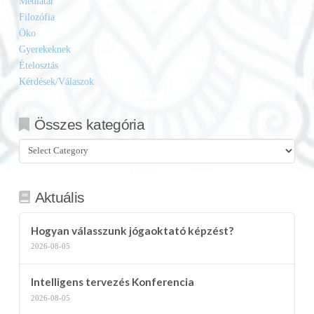
Médiatár
Filozófia
Öko
Gyerekeknek
Ételosztás
Kérdések/Válaszok
Összes kategória
Összes
kategória
Aktuális
Hogyan válasszunk jógaoktató képzést?
2026-08-05
Intelligens tervezés Konferencia
2026-08-05