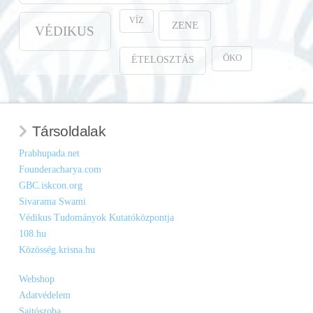
VÍZ
ZENE
VÉDIKUS
ÖKO
ÉTELOSZTÁS
Társoldalak
Prabhupada.net
Founderacharya.com
GBC.iskcon.org
Sivarama Swami
Védikus Tudományok Kutatóközpontja
108.hu
Közösség.krisna.hu
Webshop
Adatvédelem
Sajtószoba