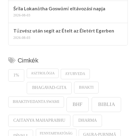
Śrīla Lokanātha Goswāmī eltávozási napja
2026-08-03
Tűzvész után segít az Ételt az Életért Egerben
2026-08-03
Cimkék
ASZTROLÓGIA
AYURVEDA
1%
BHAKTI
BHAGAVAD-GITA
BHAKTIVEDANTA SWAMI
BHF
BIBLIA
CAITANYA MAHAPRABHU
DHARMA
FENNTARTHATÓSÁG
GAURA-PURṆIMĀ
DÍVALI