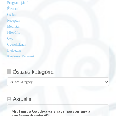
Programajánló
Életmód
Család
Receptek
Médiatár
Filozófia
Öko
Gyerekeknek
Ételosztás
Kérdések/Válaszok
Összes kategória
Összes
kategória
Aktuális
Mit tanít a Gauḍīya vaiṣṇava hagyomány a
napfogyatkozásról?