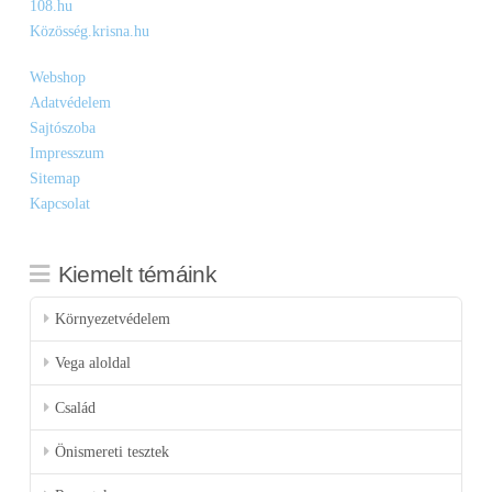
108.hu
Közösség.krisna.hu
Webshop
Adatvédelem
Sajtószoba
Impresszum
Sitemap
Kapcsolat
Kiemelt témáink
Környezetvédelem
Vega aloldal
Család
Önismereti tesztek