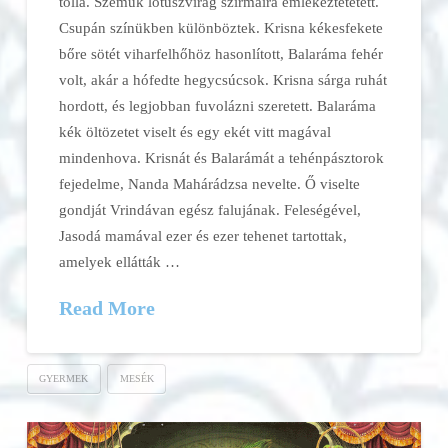
tolla. Szemük lótuszvirág szirmaira emlékeztetetett.
Csupán színükben különböztek. Krisna kékesfekete
bőre sötét viharfelhőhöz hasonlított, Balaráma fehér
volt, akár a hófedte hegycsúcsok. Krisna sárga ruhát
hordott, és legjobban fuvolázni szeretett. Balaráma
kék öltözetet viselt és egy ekét vitt magával
mindenhova. Krisnát és Balarámát a tehénpásztorok
fejedelme, Nanda Mahárádzsa nevelte. Ő viselte
gondját Vrindávan egész falujának. Feleségével,
Jasodá mamával ezer és ezer tehenet tartottak,
amelyek ellátták …
Read More
GYERMEK
MESÉK