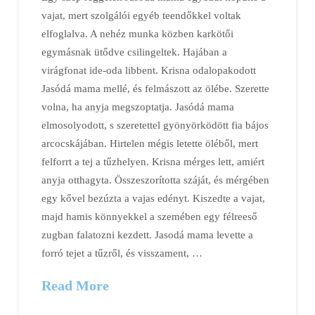
vajat, mert szolgálói egyéb teendőkkel voltak
elfoglalva. A nehéz munka közben karkötői
egymásnak ütődve csilingeltek. Hajában a
virágfonat ide-oda libbent. Krisna odalopakodott
Jasódá mama mellé, és felmászott az ölébe. Szerette
volna, ha anyja megszoptatja. Jasódá mama
elmosolyodott, s szeretettel gyönyörködött fia bájos
arcocskájában. Hirtelen mégis letette öléből, mert
felforrt a tej a tűzhelyen. Krisna mérges lett, amiért
anyja otthagyta. Összeszorította száját, és mérgében
egy kővel bezúzta a vajas edényt. Kiszedte a vajat,
majd hamis könnyekkel a szemében egy félreeső
zugban falatozni kezdett. Jasodá mama levette a
forró tejet a tűzről, és visszament, …
Read More