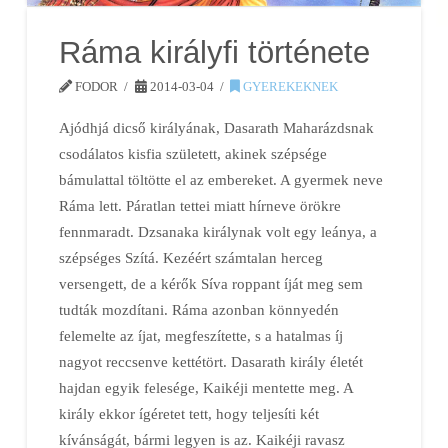
Ráma királyfi története
FODOR
2014-03-04
GYEREKEKNEK
Ajódhjá dicső királyának, Dasarath Maharázdsnak
csodálatos kisfia született, akinek szépsége
bámulattal töltötte el az embereket. A gyermek neve
Ráma lett. Páratlan tettei miatt hírneve örökre
fennmaradt. Dzsanaka királynak volt egy leánya, a
szépséges Szítá. Kezéért számtalan herceg
versengett, de a kérők Síva roppant íját meg sem
tudták mozdítani. Ráma azonban könnyedén
felemelte az íjat, megfeszítette, s a hatalmas íj
nagyot reccsenve kettétört. Dasarath király életét
hajdan egyik felesége, Kaikéji mentette meg. A
király ekkor ígéretet tett, hogy teljesíti két
kívánságát, bármi legyen is az. Kaikéji ravasz