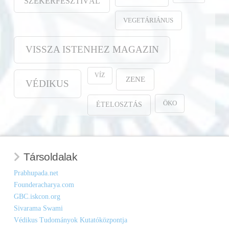
SZEKÉRFESZTIVÁL
VEGETÁRIÁNUS
VISSZA ISTENHEZ MAGAZIN
VÍZ
ZENE
VÉDIKUS
ÖKO
ÉTELOSZTÁS
Társoldalak
Prabhupada.net
Founderacharya.com
GBC.iskcon.org
Sivarama Swami
Védikus Tudományok Kutatóközpontja