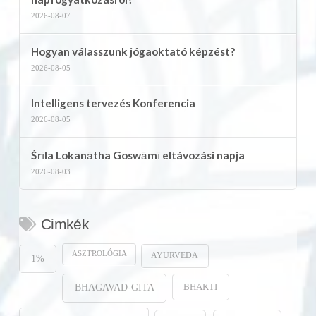
2026-08-07
Hogyan válasszunk jógaoktató képzést?
2026-08-05
Intelligens tervezés Konferencia
2026-08-05
Śrīla Lokanātha Goswāmī eltávozási napja
2026-08-03
Cimkék
ASZTROLÓGIA
AYURVEDA
1%
BHAKTI
BHAGAVAD-GITA