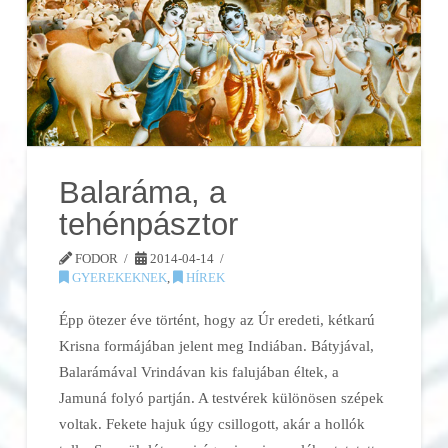
Balaráma, a
tehénpásztor
FODOR
2014-04-14
GYEREKEKNEK
,
HÍREK
Épp ötezer éve történt, hogy az Úr eredeti, kétkarú
Krisna formájában jelent meg Indiában. Bátyjával,
Balarámával Vrindávan kis falujában éltek, a
Jamuná folyó partján. A testvérek különösen szépek
voltak. Fekete hajuk úgy csillogott, akár a hollók