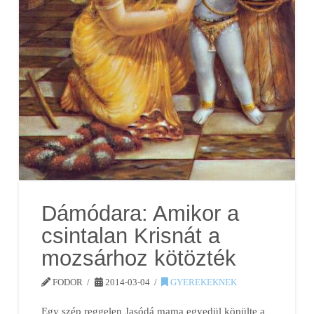
Dámódara: Amikor a
csintalan Krisnát a
mozsárhoz kötözték
FODOR
2014-03-04
GYEREKEKNEK
Egy szép reggelen Jasódá mama egyedül köpülte a