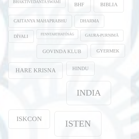
BHAKTIVEDANTA SWAMI
BHF
BIBLIA
CAITANYA MAHAPRABHU
DHARMA
FENNTARTHATÓSÁG
GAURA-PURṆIMĀ
DÍVALI
GYERMEK
GOVINDA KLUB
HINDU
HARE KRISNA
INDIA
ISKCON
ISTEN