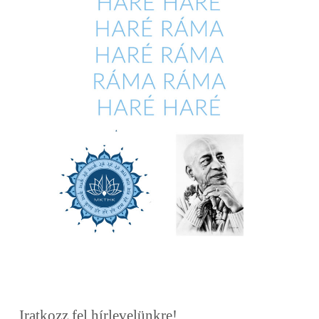
Iratkozz fel hírlevelünkre!