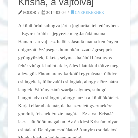
Krisna, a vajtolvaj
FODOR
2014-03-04
GYEREKEKNEK
A köpülőrúd suhogva járt a joghurttal teli edényben.
– Egyre sűrűbb – jegyezte meg Jasódá mama. –
Hamarosan vaj lesz belőle. Jasódá mama keményen
dolgozott. Szépséges homlokán izzadságcseppek
gyöngyöztek, fekete, selymes hajából bársonyos
fehér virágok hullottak le, édes illatukkal töltve meg
a levegőt. Finom arany karkötői egymásnak ütődve
csilingeltek, fülbevalói csillogtak, ahogy előre-hátra
lengtek. Sáfrányszínű szárija selymes, suhogó
hangot adva csillogott, ahogy húzta a köpülőkötelet.
Karjai elfáradtak már, de ha szeretett gyermekére
gondolt, frissnek érezte magát. – Ez a vaj Krisnáé
lesz – tűnődött magában. Az én kicsi Krisnám olyan
csintalan! De olyan csodálatos! Annyira csodálatos!
Munka közben boldogan gondolt …