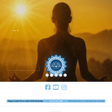
A gyarló ember
Tovább