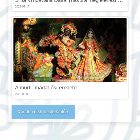
Śrīla Vṛndāvana Dāsa Ṭhākura megjelenési napja
2026-05-17
A mūrti-imádat ősi eredete
2026-05-03
Minden cikk megtekintése