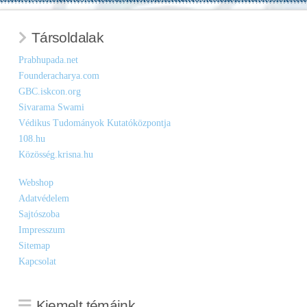
Társoldalak
Prabhupada.net
Founderacharya.com
GBC.iskcon.org
Sivarama Swami
Védikus Tudományok Kutatóközpontja
108.hu
Közösség.krisna.hu
Webshop
Adatvédelem
Sajtószoba
Impresszum
Sitemap
Kapcsolat
Kiemelt témáink