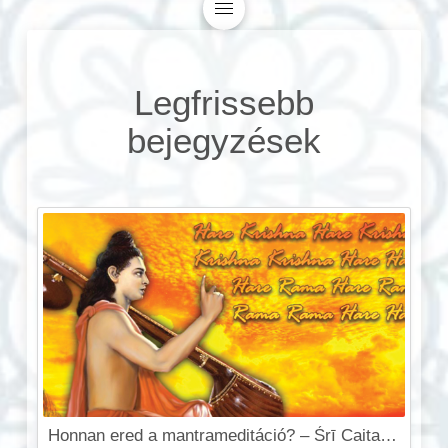
Legfrissebb
bejegyzések
Honnan ered a mantrameditáció? – Śrī Caitanya Mahāprabhu és a Szent Név forradalma