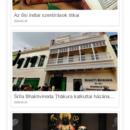
Az ősi indiai szentírások titkai
2026-05-30
Śrīla Bhaktivinoda Ṭhākura kalkuttai házának felújítása
2026-05-23