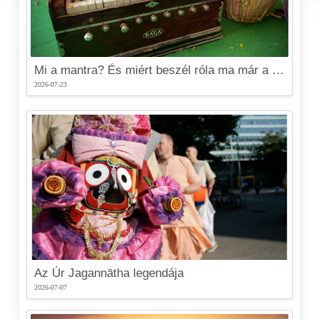
Mi a mantra? És miért beszél róla ma már a tudomány is?
2026-07-23
Az Úr Jagannātha legendája
2026-07-07