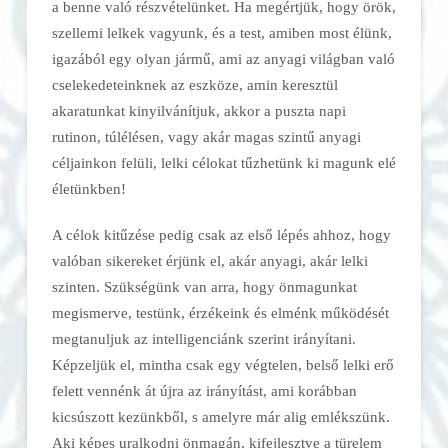
a benne való részvételünket. Ha megértjük, hogy örök,
szellemi lelkek vagyunk, és a test, amiben most élünk,
igazából egy olyan jármű, ami az anyagi világban való
cselekedeteinknek az eszköze, amin keresztül
akaratunkat kinyilvánítjuk, akkor a puszta napi
rutinon, túlélésen, vagy akár magas szintű anyagi
céljainkon felüli, lelki célokat tűzhetünk ki magunk elé
életünkben!
A célok kitűzése pedig csak az első lépés ahhoz, hogy
valóban sikereket érjünk el, akár anyagi, akár lelki
szinten. Szükségünk van arra, hogy önmagunkat
megismerve, testünk, érzékeink és elménk működését
megtanuljuk az intelligenciánk szerint irányítani.
Képzeljük el, mintha csak egy végtelen, belső lelki erő
felett vennénk át újra az irányítást, ami korábban
kicsúszott kezünkből, s amelyre már alig emlékszünk.
Aki képes uralkodni önmagán, kifejlesztve a türelem