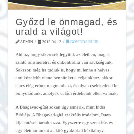
Győzd le önmagad, és
urald a világot!
ADMIN
2013-04-12
GOVINDA KLUB
Ahhoz, hogy sikeresek legyünk az életben, magas
szintű önismeretre, és önkontrollra van szükségünk.
Sokszor, még ha tudjuk is, hogy mi lenne a helyes,
ami közelebb vinne bennünket a céljainkhoz, akkor
sincs elég erőnk megtenni azt, és olyan cselekedetekbe
bonyolódunk, amelyek valódi érdekeink ellen vannak.
A Bhagavad-gítát sokan úgy ismerik, mint India
Bibliája. A Bhagavad-gítá szakrális irodalom,
Isten
kijelentéseit tartalmazza. Egyszerre egy szent írás és
egy életmódunkat alakító gyakorlati kézikönyv.