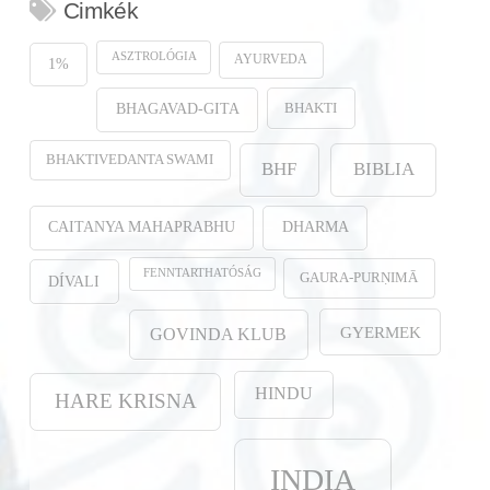
Cimkék
ASZTROLÓGIA
AYURVEDA
1%
BHAKTI
BHAGAVAD-GITA
BHAKTIVEDANTA SWAMI
BHF
BIBLIA
CAITANYA MAHAPRABHU
DHARMA
FENNTARTHATÓSÁG
GAURA-PURṆIMĀ
DÍVALI
GYERMEK
GOVINDA KLUB
HINDU
HARE KRISNA
INDIA