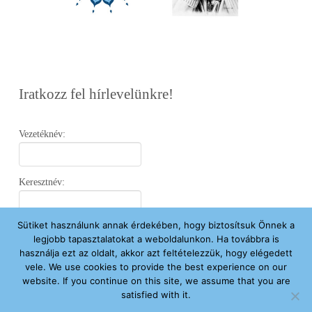
Iratkozz fel hírlevelünkre!
Vezetéknév:
Keresztnév:
Sütiket használunk annak érdekében, hogy biztosítsuk Önnek a
Email:
legjobb tapasztalatokat a weboldalunkon. Ha továbbra is
használja ezt az oldalt, akkor azt feltételezzük, hogy elégedett
vele. We use cookies to provide the best experience on our
Elfogadom az
Adatvédelmi Nyilatkozatot
.
website. If you continue on this site, we assume that you are
satisfied with it.
Feliratkozom