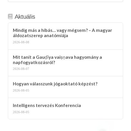
kategória
Aktuális
Mindig más a hibás… vagy mégsem? – A magyar
áldozatszerep anatómiája
2026-08-08
Mit tanít a Gauḍīya vaiṣṇava hagyomány a
napfogyatkozásról?
2026-08-07
Hogyan válasszunk jógaoktató képzést?
2026-08-05
Intelligens tervezés Konferencia
2026-08-05