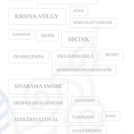
KÉPEK
KRISNA-VÖLGY
KÖRNYEZETVÉDELEM
LEMONDÁS
MESÉK
MKTHK
RECEPT
PROGRAMAJÁNLÓ
PRABHUPADA
RENDSZERES PROGRAMJAINK
SIVARAMA SWAMI
SZANSZKRIT
SRIMAD-BHAGAVATAM
TUDÁS
TUDOMÁNY
SZEKÉRFESZTIVÁL
VEGETÁRIÁNUS