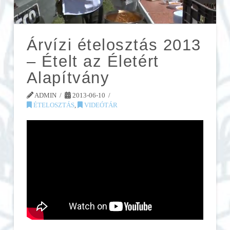
Árvízi ételosztás 2013
– Ételt az Életért
Alapítvány
ADMIN
2013-06-10
ÉTELOSZTÁS
,
VIDEÓTÁR