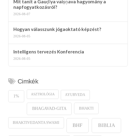
Mit tanít a Gauḍīya vaiṣṇava hagyomány a
napfogyatkozásról?
2026-08-07
Hogyan válasszunk jógaoktató képzést?
2026-08-05
Intelligens tervezés Konferencia
2026-08-05
Cimkék
ASZTROLÓGIA
AYURVEDA
1%
BHAKTI
BHAGAVAD-GITA
BHAKTIVEDANTA SWAMI
BHF
BIBLIA