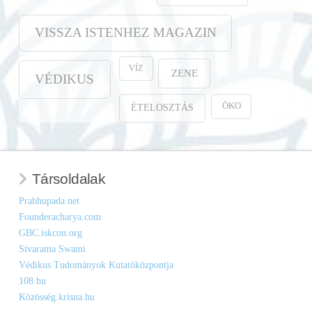
VISSZA ISTENHEZ MAGAZIN
VÍZ
ZENE
VÉDIKUS
ÖKO
ÉTELOSZTÁS
Társoldalak
Prabhupada.net
Founderacharya.com
GBC.iskcon.org
Sivarama Swami
Védikus Tudományok Kutatóközpontja
108.hu
Közösség.krisna.hu