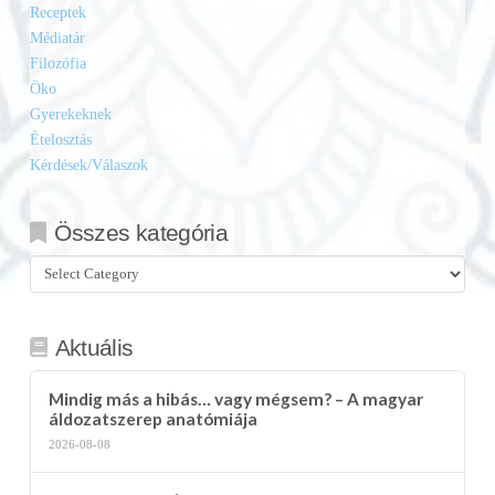
Receptek
Médiatár
Filozófia
Öko
Gyerekeknek
Ételosztás
Kérdések/Válaszok
Összes kategória
Összes
kategória
Aktuális
Mindig más a hibás… vagy mégsem? – A magyar
áldozatszerep anatómiája
2026-08-08