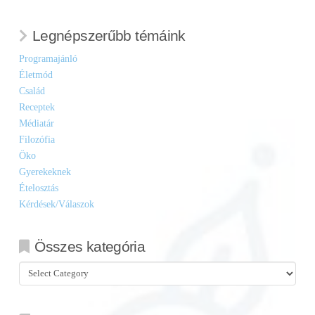
Legnépszerűbb témáink
Programajánló
Életmód
Család
Receptek
Médiatár
Filozófia
Öko
Gyerekeknek
Ételosztás
Kérdések/Válaszok
Összes kategória
Összes
kategória