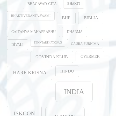
BHAKTI
BHAGAVAD-GITA
BHAKTIVEDANTA SWAMI
BHF
BIBLIA
CAITANYA MAHAPRABHU
DHARMA
FENNTARTHATÓSÁG
GAURA-PURṆIMĀ
DÍVALI
GYERMEK
GOVINDA KLUB
HINDU
HARE KRISNA
INDIA
ISKCON