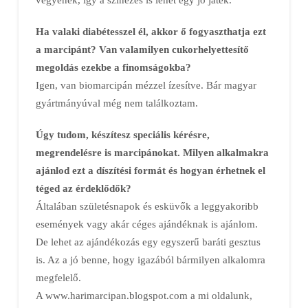
Ha valaki diabétesszel él, akkor ő fogyaszthatja ezt
a marcipánt? Van valamilyen cukorhelyettesítő
megoldás ezekbe a finomságokba?
Igen, van biomarcipán mézzel ízesítve. Bár magyar
gyártmányúval még nem találkoztam.
Úgy tudom, készítesz speciális kérésre,
megrendelésre is marcipánokat. Milyen alkalmakra
ajánlod ezt a díszítési formát és hogyan érhetnek el
téged az érdeklődők?
Általában születésnapok és esküvők a leggyakoribb
események vagy akár céges ajándéknak is ajánlom.
De lehet az ajándékozás egy egyszerű baráti gesztus
is. Az a jó benne, hogy igazából bármilyen alkalomra
megfelelő.
A www.harimarcipan.blogspot.com a mi oldalunk,