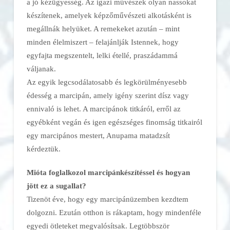
a jó kézügyesség. Az igazi művészek olyan nassokat
készítenek, amelyek képzőművészeti alkotásként is
megállnák helyüket. A remekeket azután – mint
minden élelmiszert – felajánlják Istennek, hogy
egyfajta megszentelt, lelki étellé, praszádammá
váljanak.
Az egyik legcsodálatosabb és legkörülményesebb
édesség a marcipán, amely igény szerint dísz vagy
ennivaló is lehet. A marcipánok titkáról, erről az
egyébként vegán és igen egészséges finomság titkairól
egy marcipános mestert, Anupama matadzsít
kérdeztük.
Mióta foglalkozol marcipánkészítéssel és hogyan
jött ez a sugallat?
Tizenöt éve, hogy egy marcipánüzemben kezdtem
dolgozni. Ezután otthon is rákaptam, hogy mindenféle
egyedi ötleteket megvalósítsak. Legtöbbször