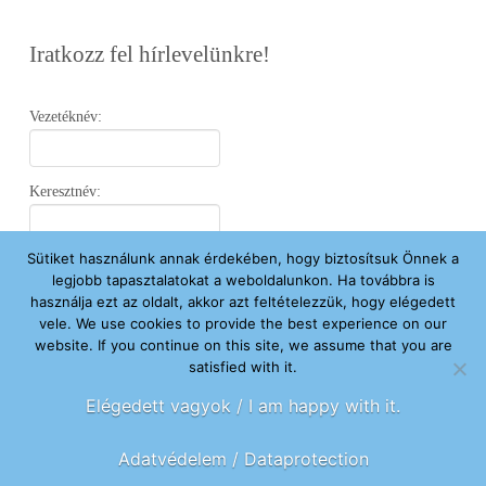
Iratkozz fel hírlevelünkre!
Vezetéknév:
Keresztnév:
Sütiket használunk annak érdekében, hogy biztosítsuk Önnek a
Email:
legjobb tapasztalatokat a weboldalunkon. Ha továbbra is
használja ezt az oldalt, akkor azt feltételezzük, hogy elégedett
vele. We use cookies to provide the best experience on our
Elfogadom az
Adatvédelmi Nyilatkozatot
.
website. If you continue on this site, we assume that you are
satisfied with it.
Feliratkozom
Elégedett vagyok / I am happy with it.
Adatvédelem / Dataprotection
FŐOLDAL
ÚJ VAGYOK ITT
SEGÍTENÉK
HÍREK
RÓLUNK