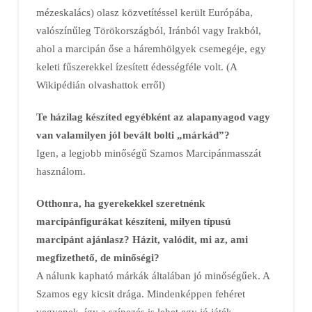
mézeskalács) olasz közvetítéssel került Európába,
valószínűleg Törökországból, Iránból vagy Irakból,
ahol a marcipán őse a háremhölgyek csemegéje, egy
keleti fűszerekkel ízesített édességféle volt. (A
Wikipédián olvashattok erről)
Te házilag készíted egyébként az alapanyagod vagy
van valamilyen jól bevált bolti „márkád”?
Igen, a legjobb minőségű Szamos Marcipánmasszát
használom.
Otthonra, ha gyerekekkel szeretnénk
marcipánfigurákat készíteni, milyen típusú
marcipánt ajánlasz? Házit, valódit, mi az, ami
megfizethető, de minőségi?
A nálunk kapható márkák általában jó minőségűek. A
Szamos egy kicsit drága. Mindenképpen fehéret
vegyenek, így a színezés is lehet egy jó játék.