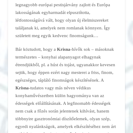
legnagyobb európai pestisjárvány zajlott és Európa
lakosságának egyharmadát elpusztította,
létfontosságúvá vált, hogy olyan új élelmiszereket
találjanak ki, amelyek nem romlanak könnyen. Így
született meg egyik kedvenc finomságunk…
Bár köztudott, hogy a
Krisna
-hívők sok – másoknak
természetes – konyhai alapanyagot elhagynak
étrendjükből, pl. a húst és tojást, ugyanakkor kevesen
sejtik, hogy éppen ezért nagy mesterei a friss, finom,
egészséges, tápláló finomságok készítésének. A
Krisna
-tudatos vagy más néven védikus
konyhaművészetben külön hagyománya van az
édességek előállításának. A legfinomabb édességek
nem csak a főzés során jelentenek kihívást, hanem
többnyire gasztronómiai díszítőelemek, olyan szép,
egyedi nyalánkságok, amelyek elkészítéséhez nem árt