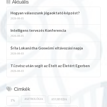
Aktuális
Hogyan válasszunk jógaoktató képzést?
2026-08-05
Intelligens tervezés Konferencia
2026-08-05
Śrīla Lokanātha Goswāmī eltávozási napja
2026-08-03
Tűzvész után segít az Ételt az Életért Egerben
2026-08-03
Cimkék
ASZTROLÓGIA
AYURVEDA
1%