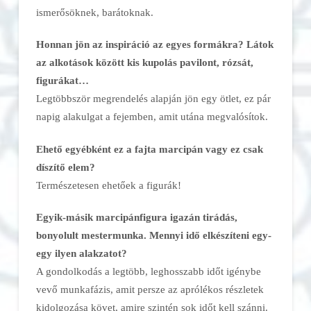
ismerősöknek, barátoknak.
Honnan jön az inspiráció az egyes formákra? Látok
az alkotások között kis kupolás pavilont, rózsát,
figurákat…
Legtöbbször megrendelés alapján jön egy ötlet, ez pár
napig alakulgat a fejemben, amit utána megvalósítok.
Ehető egyébként ez a fajta marcipán vagy ez csak
díszítő elem?
Természetesen ehetőek a figurák!
Egyik-másik marcipánfigura igazán tirádás,
bonyolult mestermunka. Mennyi idő elkészíteni egy-
egy ilyen alakzatot?
A gondolkodás a legtöbb, leghosszabb időt igénybe
vevő munkafázis, amit persze az aprólékos részletek
kidolgozása követ, amire szintén sok időt kell szánni.