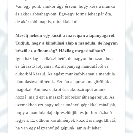
Van egy pont, amikor úgy érzem, hogy kész a munka
és akkor abbahagyom. Egy-egy forma lehet pár óra,
de akár több nap is, mire kialakul.
Mesélj nekem egy kicsit a marcipán alapanyagáról.
Tudjuk, hogy a kiindulási alap a mandula, de hogyan
készül ez a finomság? Házilag megcsinálható?
Igen házilag is elkészíthető, de nagyon hosszadalmas
és fárasztó folyamat. Az alapanyag mandulából és
cukorból készül. Az egész munkafolyamat a mandula
hántolásával történik. Ezután alaposan megőröljük a
magokat. Amihez cukrot és cukorszirupot adunk
hozzá, majd ezt a masszát többször áthengereljük. Az
üzemekben ezt nagy teljesítményű gépekkel csinálják,
hogy a mandulaolaj kipréselődjön és jól formázható
legyen. Ez otthoni körülmények között is megoldható,
ha van egy tésztanyújtó gépünk, amin át lehet