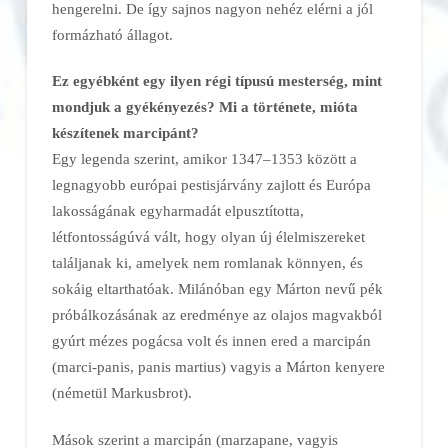
hengerelni. De így sajnos nagyon nehéz elérni a jól
formázható állagot.
Ez egyébként egy ilyen régi típusú mesterség, mint
mondjuk a gyékényezés? Mi a története, mióta
készítenek marcipánt?
Egy legenda szerint, amikor 1347–1353 között a
legnagyobb európai pestisjárvány zajlott és Európa
lakosságának egyharmadát elpusztította,
létfontosságúvá vált, hogy olyan új élelmiszereket
találjanak ki, amelyek nem romlanak könnyen, és
sokáig eltarthatóak. Milánóban egy Márton nevű pék
próbálkozásának az eredménye az olajos magvakból
gyúrt mézes pogácsa volt és innen ered a marcipán
(marci-panis, panis martius) vagyis a Márton kenyere
(németül Markusbrot).
Mások szerint a marcipán (marzapane, vagyis