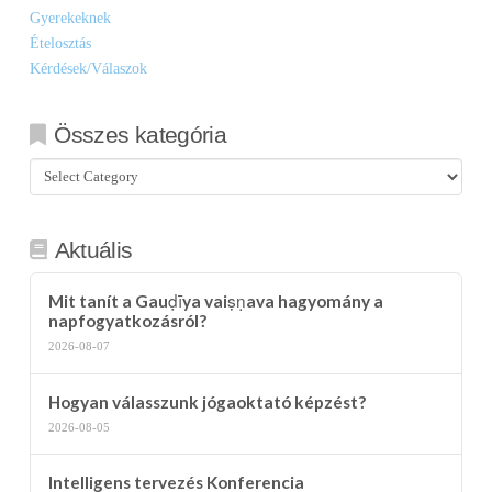
Gyerekeknek
Ételosztás
Kérdések/Válaszok
Összes kategória
Összes
kategória
Aktuális
Mit tanít a Gauḍīya vaiṣṇava hagyomány a
napfogyatkozásról?
2026-08-07
Hogyan válasszunk jógaoktató képzést?
2026-08-05
Intelligens tervezés Konferencia