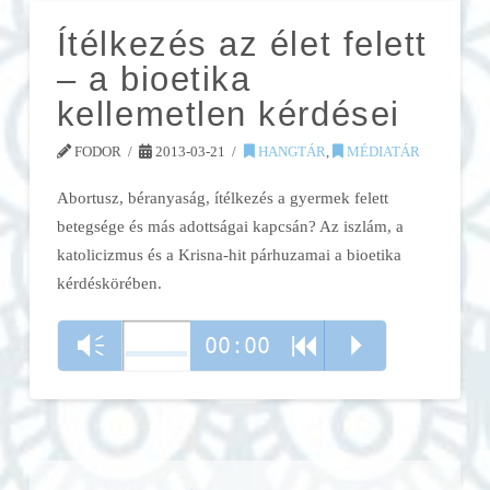
Ítélkezés az élet felett
– a bioetika
kellemetlen kérdései
FODOR
2013-03-21
HANGTÁR
,
MÉDIATÁR
Abortusz, béranyaság, ítélkezés a gyermek felett
betegsége és más adottságai kapcsán? Az iszlám, a
katolicizmus és a Krisna-hit párhuzamai a bioetika
kérdéskörében.
00:00
Vm
R
P