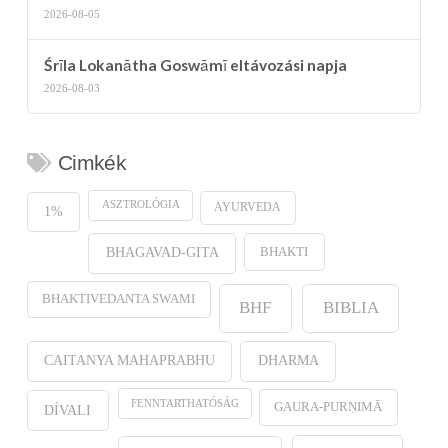
2026-08-05
Śrīla Lokanātha Goswāmī eltávozási napja
2026-08-03
Cimkék
ASZTROLÓGIA
AYURVEDA
1%
BHAKTI
BHAGAVAD-GITA
BHAKTIVEDANTA SWAMI
BHF
BIBLIA
CAITANYA MAHAPRABHU
DHARMA
FENNTARTHATÓSÁG
GAURA-PURṆIMĀ
DÍVALI