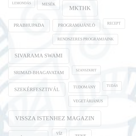
LEMONDÁS
MESÉK
MKTHK
RECEPT
PROGRAMAJÁNLÓ
PRABHUPADA
RENDSZERES PROGRAMJAINK
SIVARAMA SWAMI
SZANSZKRIT
SRIMAD-BHAGAVATAM
TUDÁS
TUDOMÁNY
SZEKÉRFESZTIVÁL
VEGETÁRIÁNUS
VISSZA ISTENHEZ MAGAZIN
VÍZ
ZENE