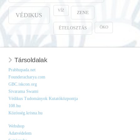
VÍZ
ZENE
VÉDIKUS
ÖKO
ÉTELOSZTÁS
Társoldalak
Prabhupada.net
Founderacharya.com
GBC.iskcon.org
Sivarama Swami
Védikus Tudományok Kutatóközpontja
108.hu
Közösség.krisna.hu
Webshop
Adatvédelem