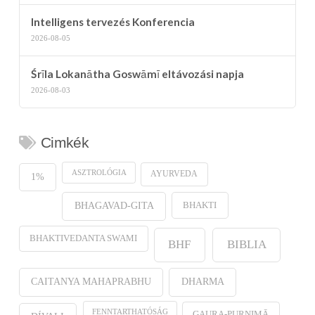
Intelligens tervezés Konferencia
2026-08-05
Śrīla Lokanātha Goswāmī eltávozási napja
2026-08-03
Cimkék
ASZTROLÓGIA
AYURVEDA
1%
BHAKTI
BHAGAVAD-GITA
BHAKTIVEDANTA SWAMI
BHF
BIBLIA
CAITANYA MAHAPRABHU
DHARMA
FENNTARTHATÓSÁG
GAURA-PURṆIMĀ