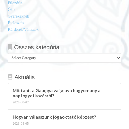
Filozófia
Öko
Gyerekeknek
Ételosztás
Kérdések/Válaszok
Összes kategória
Összes
kategória
Aktuális
Mit tanít a Gauḍīya vaiṣṇava hagyomány a
napfogyatkozásról?
2026-08-07
Hogyan válasszunk jógaoktató képzést?
2026-08-05