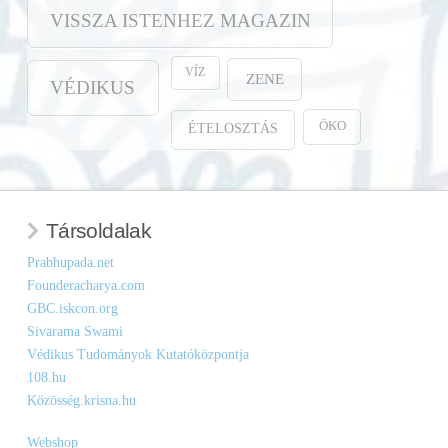
VISSZA ISTENHEZ MAGAZIN
VÍZ
ZENE
VÉDIKUS
ÖKO
ÉTELOSZTÁS
Társoldalak
Prabhupada.net
Founderacharya.com
GBC.iskcon.org
Sivarama Swami
Védikus Tudományok Kutatóközpontja
108.hu
Közösség.krisna.hu
Webshop