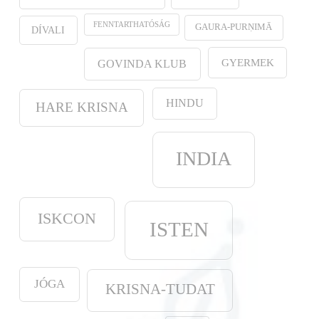
FENNTARTHATÓSÁG
GAURA-PURṆIMĀ
DÍVALI
GYERMEK
GOVINDA KLUB
HINDU
HARE KRISNA
INDIA
ISKCON
ISTEN
JÓGA
KRISNA-TUDAT