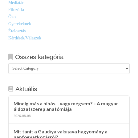
Médiatár
Filozófia
Öko
Gyerekeknek
Ételosztás
Kérdések/Válaszok
Összes kategória
Összes
kategória
Aktuális
Mindig más a hibás… vagy mégsem? – A magyar
áldozatszerep anatómiája
2026-08-08
Mit tanít a Gauḍīya vaiṣṇava hagyomány a
napfogyatkozásról?