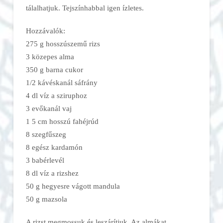
tálalhatjuk. Tejszínhabbal igen ízletes.
Hozzávalók:
275 g hosszúszemű rizs
3 közepes alma
350 g barna cukor
1/2 kávéskanál sáfrány
4 dl víz a sziruphoz
3 evőkanál vaj
1 5 cm hosszú fahéjrúd
8 szegfűszeg
8 egész kardamón
3 babérlevél
8 dl víz a rizshez
50 g hegyesre vágott mandula
50 g mazsola
A rizst megmossuk és leszárítjuk. Az almákat