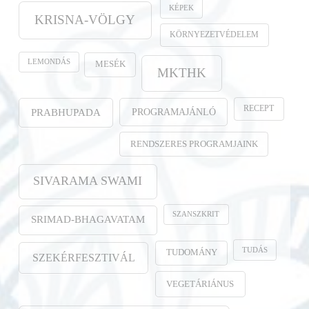
KÉPEK
KRISNA-VÖLGY
KÖRNYEZETVÉDELEM
LEMONDÁS
MESÉK
MKTHK
RECEPT
PROGRAMAJÁNLÓ
PRABHUPADA
RENDSZERES PROGRAMJAINK
SIVARAMA SWAMI
SZANSZKRIT
SRIMAD-BHAGAVATAM
TUDÁS
TUDOMÁNY
SZEKÉRFESZTIVÁL
VEGETÁRIÁNUS