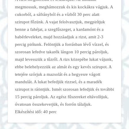
megmossuk, meghámozzuk és kis kockákra vágjuk. A
cukorból, a sáfrányból és a vízből 30 perc alatt
szirupot főzünk. A vajat felolvasztjuk, megpirítjuk
benne a fahéjat, a szegfűszeget, a kardamónt és a
babérleveleket, majd hozzáadjuk a rizst, amit 2-3
percig pirítunk. Felöntjük a forrásban lévő vízzel, és
szorosan lefedve takarék lángon 10 percig pároljuk,
majd levesszük a tűzről. A rizs közepébe lukat vájunk,
ebbe belehelyezzük az almát és egy kevés szirupot. A
tetejére szórjuk a mazsolát és a hegyesre vágott
mandulát. A lukat befedjük rizzsel, és a maradék
szirupot is ráöntjük. Ismét szorosan lefedjük és további
15 percig pároljuk. Az egész fűszereket eltávolítjuk,
óvatosan összekeverjük, és forrón tálaljuk.
Elkészítési idő: 40 perc