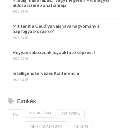
áldozatszerep anatómiája
2026-08-08
Mit tanít a Gauḍīya vaiṣṇava hagyomány a
napfogyatkozásról?
2026-08-07
Hogyan válasszunk jógaoktató képzést?
2026-08-05
Intelligens tervezés Konferencia
2026-08-05
Cimkék
ASZTROLÓGIA
AYURVEDA
1%
BHAKTI
BHAGAVAD-GITA