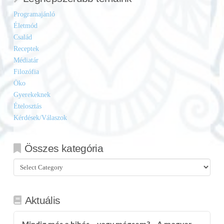
Programajánló
Életmód
Család
Receptek
Médiatár
Filozófia
Öko
Gyerekeknek
Ételosztás
Kérdések/Válaszok
Összes kategória
Összes
kategória
Aktuális
Mindig más a hibás… vagy mégsem? – A magyar