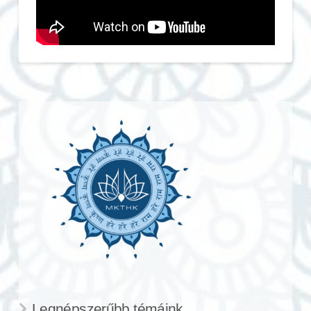
Legnépszerűbb témáink