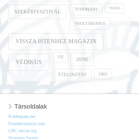
TUDÁS
TUDOMÁNY
SZEKÉRFESZTIVÁL
VEGETÁRIÁNUS
VISSZA ISTENHEZ MAGAZIN
VÍZ
ZENE
VÉDIKUS
ÖKO
ÉTELOSZTÁS
Társoldalak
Prabhupada.net
Founderacharya.com
GBC.iskcon.org
Sivarama Swami