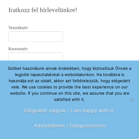
Iratkozz fel hírlevelünkre!
Vezetéknév:
Keresztnév:
Sütiket használunk annak érdekében, hogy biztosítsuk Önnek a
Email:
legjobb tapasztalatokat a weboldalunkon. Ha továbbra is
használja ezt az oldalt, akkor azt feltételezzük, hogy elégedett
vele. We use cookies to provide the best experience on our
Elfogadom az
Adatvédelmi Nyilatkozatot
.
website. If you continue on this site, we assume that you are
satisfied with it.
Feliratkozom
Elégedett vagyok / I am happy with it.
Adatvédelem / Dataprotection
FŐOLDAL
ÚJ VAGYOK ITT
SEGÍTENÉK
HÍREK
RÓLUNK
KAPCSOLAT
ADOMÁNYOZOK