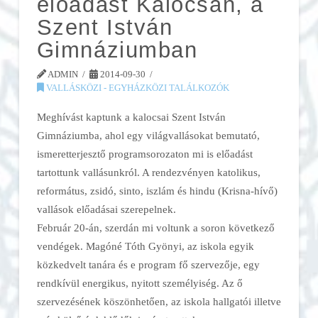
előadást Kalocsán, a
Szent István
Gimnáziumban
ADMIN
2014-09-30
VALLÁSKÖZI - EGYHÁZKÖZI TALÁLKOZÓK
Meghívást kaptunk a kalocsai Szent István
Gimnáziumba, ahol egy világvallásokat bemutató,
ismeretterjesztő programsorozaton mi is előadást
tartottunk vallásunkról. A rendezvényen katolikus,
református, zsidó, sinto, iszlám és hindu (Krisna-hívő)
vallások előadásai szerepelnek.
Február 20-án, szerdán mi voltunk a soron következő
vendégek. Magóné Tóth Gyönyi, az iskola egyik
közkedvelt tanára és e program fő szervezője, egy
rendkívül energikus, nyitott személyiség. Az ő
szervezésének köszönhetően, az iskola hallgatói illetve