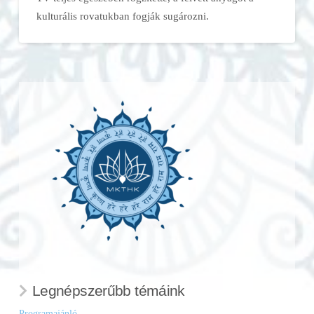
kulturális rovatukban fogják sugározni.
Legnépszerűbb témáink
Programajánló