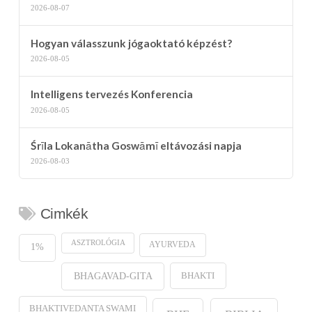
2026-08-07
Hogyan válasszunk jógaoktató képzést?
2026-08-05
Intelligens tervezés Konferencia
2026-08-05
Śrīla Lokanātha Goswāmī eltávozási napja
2026-08-03
Cimkék
ASZTROLÓGIA
AYURVEDA
1%
BHAKTI
BHAGAVAD-GITA
BHAKTIVEDANTA SWAMI