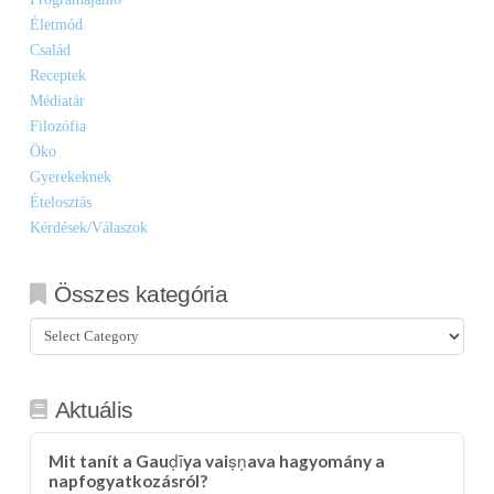
Életmód
Család
Receptek
Médiatár
Filozófia
Öko
Gyerekeknek
Ételosztás
Kérdések/Válaszok
Összes kategória
Összes
kategória
Aktuális
Mit tanít a Gauḍīya vaiṣṇava hagyomány a
napfogyatkozásról?