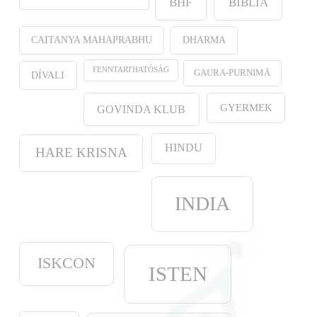
BHF
BIBLIA
CAITANYA MAHAPRABHU
DHARMA
FENNTARTHATÓSÁG
GAURA-PURṆIMĀ
DÍVALI
GYERMEK
GOVINDA KLUB
HINDU
HARE KRISNA
INDIA
ISKCON
ISTEN