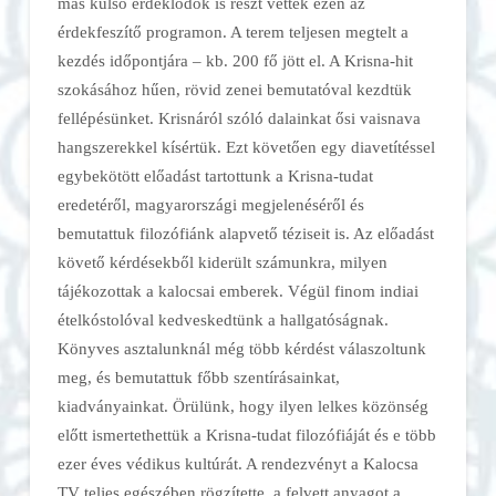
más külső érdeklődők is részt vettek ezen az
érdekfeszítő programon. A terem teljesen megtelt a
kezdés időpontjára – kb. 200 fő jött el. A Krisna-hit
szokásához hűen, rövid zenei bemutatóval kezdtük
fellépésünket. Krisnáról szóló dalainkat ősi vaisnava
hangszerekkel kísértük. Ezt követően egy diavetítéssel
egybekötött előadást tartottunk a Krisna-tudat
eredetéről, magyarországi megjelenéséről és
bemutattuk filozófiánk alapvető téziseit is. Az előadást
követő kérdésekből kiderült számunkra, milyen
tájékozottak a kalocsai emberek. Végül finom indiai
ételkóstolóval kedveskedtünk a hallgatóságnak.
Könyves asztalunknál még több kérdést válaszoltunk
meg, és bemutattuk főbb szentírásainkat,
kiadványainkat. Örülünk, hogy ilyen lelkes közönség
előtt ismertethettük a Krisna-tudat filozófiáját és e több
ezer éves védikus kultúrát. A rendezvényt a Kalocsa
TV teljes egészében rögzítette, a felvett anyagot a