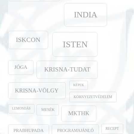
INDIA
ISKCON
ISTEN
JÓGA
KRISNA-TUDAT
KÉPEK
KRISNA-VÖLGY
KÖRNYEZETVÉDELEM
LEMONDÁS
MESÉK
MKTHK
RECEPT
PROGRAMAJÁNLÓ
PRABHUPADA