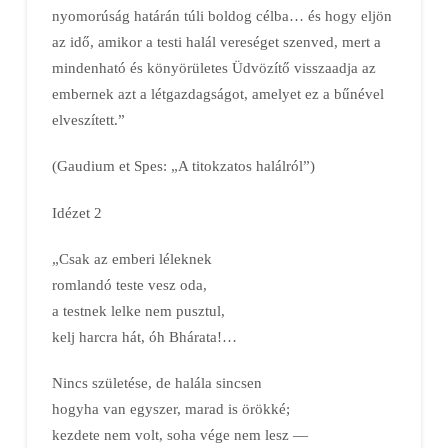
nyomorúság határán túli boldog célba… és hogy eljön
az idő, amikor a testi halál vereséget szenved, mert a
mindenható és könyörületes Üdvözítő visszaadja az
embernek azt a létgazdagságot, amelyet ez a bűnével
elveszített.”
(Gaudium et Spes: „A titokzatos halálról”)
Idézet 2
„Csak az emberi léleknek
romlandó teste vesz oda,
a testnek lelke nem pusztul,
kelj harcra hát, óh Bhárata!…
Nincs születése, de halála sincsen
hogyha van egyszer, marad is örökké;
kezdete nem volt, soha vége nem lesz —