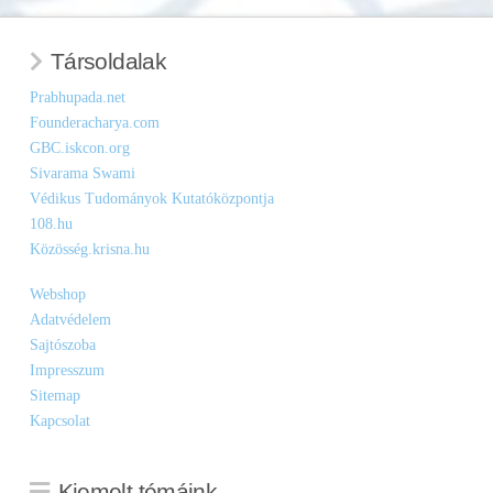
Társoldalak
Prabhupada.net
Founderacharya.com
GBC.iskcon.org
Sivarama Swami
Védikus Tudományok Kutatóközpontja
108.hu
Közösség.krisna.hu
Webshop
Adatvédelem
Sajtószoba
Impresszum
Sitemap
Kapcsolat
Kiemelt témáink