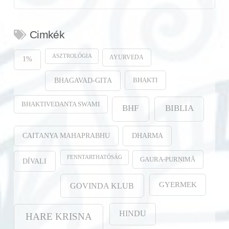
Cimkék
ASZTROLÓGIA
AYURVEDA
1%
BHAKTI
BHAGAVAD-GITA
BHAKTIVEDANTA SWAMI
BHF
BIBLIA
CAITANYA MAHAPRABHU
DHARMA
FENNTARTHATÓSÁG
GAURA-PURṆIMĀ
DÍVALI
GYERMEK
GOVINDA KLUB
HINDU
HARE KRISNA