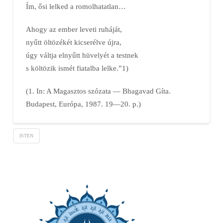
Ím, ősi lelked a romolhatatlan…
Ahogy az ember leveti ruháját,
nyűtt öltözékét kicserélve újra,
úgy váltja elnyűtt hüvelyét a testnek
s költözik ismét fiatalba lelke.”1)
(1. In: A Magasztos szózata — Bhagavad Gíta.
Budapest, Európa, 1987. 19—20. p.)
ISTEN