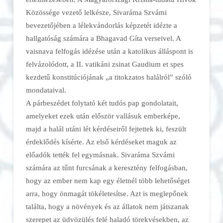
Közössége vezető lelkésze, Sivaráma Szvámi
bevezetőjében a lélekvándorlás képzetét idézte a
hallgatóság számára a Bhagavad Gíta verseivel. A
vaisnava felfogás idézése után a katolikus álláspont is
felvázolódott, a II. vatikáni zsinat Gaudium et spes
kezdetű konstitúciójának „a titokzatos halálról” szóló
mondataival.
A párbeszédet folytató két tudós pap gondolatait,
amelyeket ezek után először vallásuk emberképe,
majd a halál utáni lét kérdéseiről fejtettek ki, feszült
érdeklődés kísérte. Az első kérdéseket maguk az
előadók tették fel egymásnak. Sivaráma Szvámi
számára az tűnt furcsának a keresztény felfogásban,
hogy az ember nem kap egy életnél több lehetőséget
arra, hogy önmagát tökéletesítse. Azt is meglepőnek
találta, hogy a növények és az állatok nem játszanak
szerepet az üdvözülés felé haladó törekvésekben, az