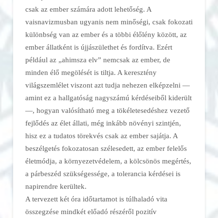
csak az ember számára adott lehetőség. A
vaisnavizmusban ugyanis nem minőségi, csak fokozati
különbség van az ember és a többi élőlény között, az
ember állatként is újjászülethet és fordítva. Ezért
például az „ahimsza elv” nemcsak az ember, de
minden élő megölését is tiltja. A keresztény
világszemlélet viszont azt tudja nehezen elképzelni —
amint ez a hallgatóság nagyszámú kérdéseiből kiderült
—, hogyan valósítható meg a tökéletesedéshez vezető
fejlődés az élet állati, még inkább növényi szintjén,
hisz ez a tudatos törekvés csak az ember sajátja. A
beszélgetés fokozatosan szélesedett, az ember felelős
életmódja, a környezetvédelem, a kölcsönös megértés,
a párbeszéd szükségessége, a tolerancia kérdései is
napirendre kerültek.
A tervezett két óra időtartamot is túlhaladó vita
összegzése mindkét előadó részéről pozitív