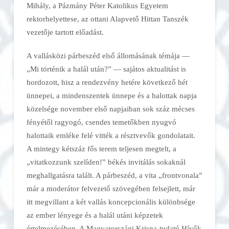
Mihály, a Pázmány Péter Katolikus Egyetem
rektorhelyettese, az ottani Alapvető Hittan Tanszék
vezetője tartott előadást.
A vallásközi párbeszéd első állomásának témája —
„Mi történik a halál után?” — sajátos aktualitást is
hordozott, hisz a rendezvény hetére következő hét
ünnepei, a mindenszentek ünnepe és a halottak napja
közelsége november első napjaiban sok száz mécses
fényétől ragyogó, csendes temetőkben nyugvó
halottaik emléke felé vitték a résztvevők gondolatait.
A mintegy kétszáz fős terem teljesen megtelt, a
„vitatkozzunk szelíden!” békés invitálás sokaknál
meghallgatásra talált. A párbeszéd, a vita „frontvonala”
már a moderátor felvezető szövegében felsejlett, már
itt megvillant a két vallás koncepcionális különbsége
az ember lényege és a halál utáni képzetek
értelmezésében. A Magyarországi Krisna-tudatú Hívők