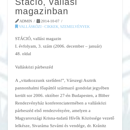
Stáció, vallási
magazinban
ADMIN
2014-10-07
VALLÁSKÖZI - CIKKEK, SZEMELVÉNYEK
STÁCIÓ, vallási magazin
I. évfolyam, 3. szám (2006. december – január)
48. oldal
Vallásközi párbeszéd
A „vitatkozzunk szelíden!”, Várszegi Asztrik
pannonhalmi főapáttól származó gondolat jegyében
került sor 2006. október 27-én Budapesten, a Bliber
Rendezvényház konferenciatermében a vallásközi
párbeszéd első rendezvényére, amelyen a
Magyarországi Krisna-tudatú Hívők Közössége vezető
lelkésze, Sivaráma Szvámi és vendége, dr. Kránitz