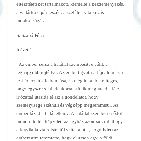
értékítéleteket tartalmazott, kiemelte a kezdeményezés,
a vallásközi párbeszéd, a szelíden vitatkozás
indokoltságát.
S. Szabó Péter
Idézet 1
„Az ember sorsa a halállal szembesítve válik a
legnagyobb rejtéllyé. Az embert gyötri a fájdalom és a
test fokozatos felbomlása, és még inkább a rettegés,
hogy egyszer s mindenkorra szűnik meg majd a léte…
irtózattal utasítja el azt a gondolatot, hogy
személyisége széthull és végképp megsemmisül. Az
ember lázad a halál ellen… A halállal szemben csődöt
mond minden képzelet; az egyház azonban, minthogy
a kinyilatkoztató Istentől vette, állítja, hogy
Isten
az
embert arra teremtette, hogy eljusson egy, a földi