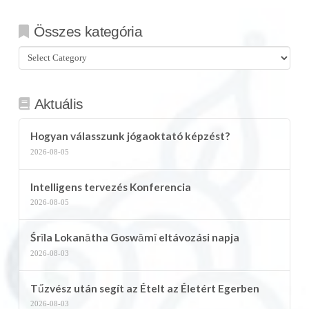
Összes kategória
Összes
kategória
Aktuális
Hogyan válasszunk jógaoktató képzést?
2026-08-05
Intelligens tervezés Konferencia
2026-08-05
Śrīla Lokanātha Goswāmī eltávozási napja
2026-08-03
Tűzvész után segít az Ételt az Életért Egerben
2026-08-03