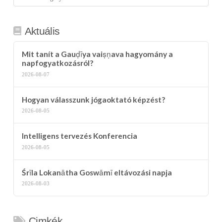
kategória
Aktuális
Mit tanít a Gauḍīya vaiṣṇava hagyomány a
napfogyatkozásról?
2026-08-07
Hogyan válasszunk jógaoktató képzést?
2026-08-05
Intelligens tervezés Konferencia
2026-08-05
Śrīla Lokanātha Goswāmī eltávozási napja
2026-08-03
Cimkék