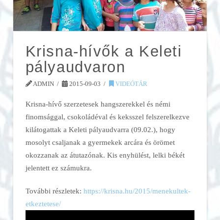
Krisna-hívők a Keleti
pályaudvaron
ADMIN
2015-09-03
VIDEÓTÁR
Krisna-hívő szerzetesek hangszerekkel és némi
finomsággal, csokoládéval és keksszel felszerelkezve
kilátogattak a Keleti pályaudvarra (09.02.), hogy
mosolyt csaljanak a gyermekek arcára és örömet
okozzanak az átutazónak. Kis enyhülést, lelki békét
jelentett ez számukra.
További részletek:
https://krisna.hu/2015/menekultek-
etkeztetese/