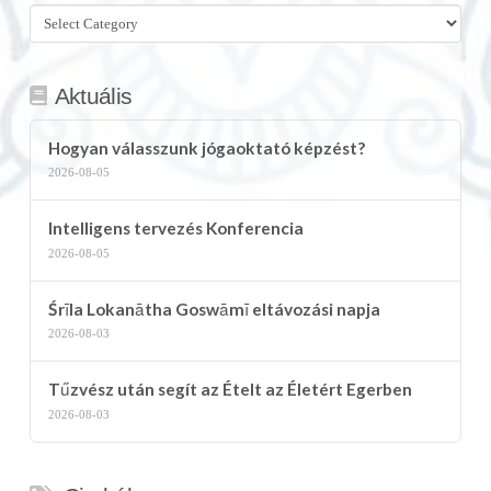
Összes
kategória
Aktuális
Hogyan válasszunk jógaoktató képzést?
2026-08-05
Intelligens tervezés Konferencia
2026-08-05
Śrīla Lokanātha Goswāmī eltávozási napja
2026-08-03
Tűzvész után segít az Ételt az Életért Egerben
2026-08-03