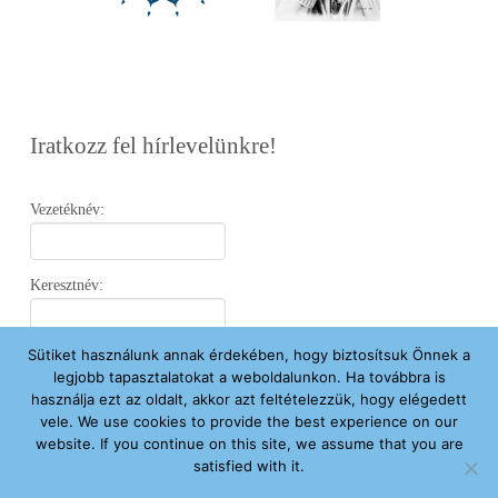
Iratkozz fel hírlevelünkre!
Vezetéknév:
Keresztnév:
Sütiket használunk annak érdekében, hogy biztosítsuk Önnek a
Email:
legjobb tapasztalatokat a weboldalunkon. Ha továbbra is
használja ezt az oldalt, akkor azt feltételezzük, hogy elégedett
vele. We use cookies to provide the best experience on our
Elfogadom az
Adatvédelmi Nyilatkozatot
.
website. If you continue on this site, we assume that you are
satisfied with it.
Feliratkozom