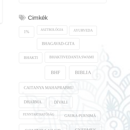
Cimkék
ASZTROLÓGIA
AYURVEDA
1%
BHAGAVAD-GITA
BHAKTIVEDANTA SWAMI
BHAKTI
BHF
BIBLIA
CAITANYA MAHAPRABHU
DHARMA
DÍVALI
FENNTARTHATÓSÁG
GAURA-PURṆIMĀ
GYERMEK