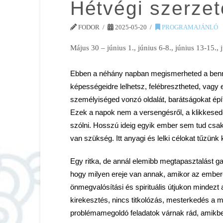
Hétvégi szerze
FODOR
2025-05-20
PROGRAMAJÁNLÓ
Május 30 – június 1., június 6-8., június 13-15., 
Ebben a néhány napban megismerheted a benned r
képességeidre lelhetsz, felébresztheted, vagy 
személyiséged vonzó oldalát, barátságokat épít
Ezek a napok nem a versengésről, a klikkesedér
szólni. Hosszú ideig egyik ember sem tud csak
van szükség. Itt anyagi és lelki célokat tűzünk 
Egy ritka, de annál elemibb megtapasztalást g
hogy milyen ereje van annak, amikor az embe
önmegvalósítási és spirituális útjukon mindezt 
kirekesztés, nincs titkolózás, mesterkedés a
problémamegoldó feladatok várnak rád, amikbe