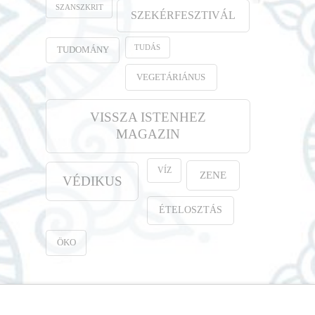
SZANSZKRIT
SZEKÉRFESZTIVÁL
TUDÁS
TUDOMÁNY
VEGETÁRIÁNUS
VISSZA ISTENHEZ
MAGAZIN
VÍZ
ZENE
VÉDIKUS
ÉTELOSZTÁS
ÖKO