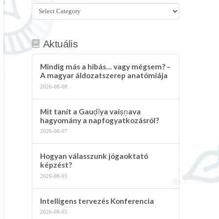
Összes
kategória
Aktuális
Mindig más a hibás… vagy mégsem? –
A magyar áldozatszerep anatómiája
2026-08-08
Mit tanít a Gauḍīya vaiṣṇava
hagyomány a napfogyatkozásról?
2026-08-07
Hogyan válasszunk jógaoktató
képzést?
2026-08-05
Intelligens tervezés Konferencia
2026-08-05