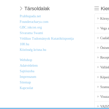
Társoldalak
Kie
Prabhupada.net
Körny
Founderacharya.com
GBC.iskcon.org
Vega a
Sivarama Swami
Csalá
Védikus Tudományok Kutatóközpontja
108.hu
Önisme
Közösség.krisna.hu
Recep
Webshop
Adatvédelem
Vallás
Sajtószoba
Impresszum
Képes
Sitemap
Szansz
Kapcsolat
Vissza
VAIS