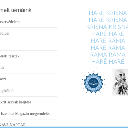
melt témáink
ezetvédelem
loldal
d
reti tesztek
tek
közi
lapküldő
krit szavak kiejtése
 Istenhez Magazin megrendelés
NAVA NAPTÁR