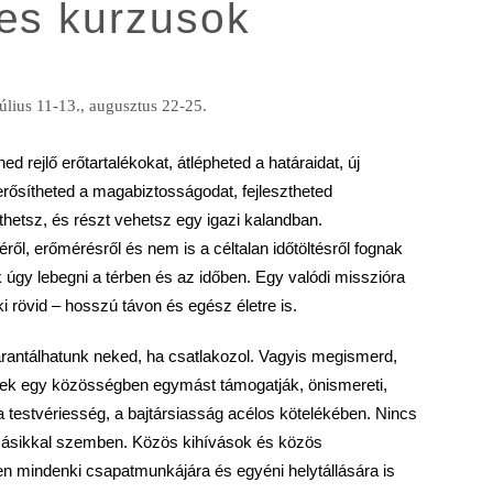
tes kurzusok
július 11-13., augusztus 22-25.
ejlő erőtartalékokat, átlépheted a határaidat, új
erősítheted a magabiztosságodat, fejlesztheted
hetsz, és részt vehetsz egy igazi kalandban.
ől, erőmérésről és nem is a céltalan időtöltésről fognak
 úgy lebegni a térben és az időben. Egy valódi misszióra
ki rövid – hosszú távon és egész életre is.
arantálhatunk neked, ha csatlakozol. Vagyis megismerd,
rek egy közösségben egymást támogatják, önismereti,
a testvériesség, a bajtársiasság acélos kötelékében. Nincs
 másikkal szemben. Közös kihívások és közös
n mindenki csapatmunkájára és egyéni helytállására is