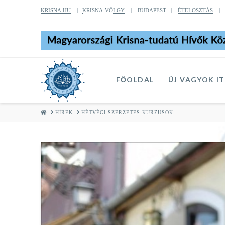
KRISNA.HU
|
KRISNA-VÖLGY
|
BUDAPEST
|
ÉTELOSZTÁS
FŐOLDAL
ÚJ VAGYOK I
HOME
HÍREK
HÉTVÉGI SZERZETES KURZUSOK