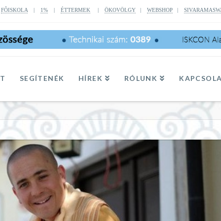
|
FÔISKOLA
|
1%
|
ÉTTERMEK
|
ÖKOVÖLGY
|
WEBSHOP
|
SIVARAMASW
TT
SEGÍTENÉK
HÍREK
RÓLUNK
KAPCSOL