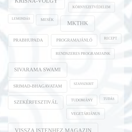
KRISNA-VÖLGY
KÖRNYEZETVÉDELEM
LEMONDÁS
MESÉK
MKTHK
RECEPT
PROGRAMAJÁNLÓ
PRABHUPADA
RENDSZERES PROGRAMJAINK
SIVARAMA SWAMI
SZANSZKRIT
SRIMAD-BHAGAVATAM
TUDÁS
TUDOMÁNY
SZEKÉRFESZTIVÁL
VEGETÁRIÁNUS
VISSZA ISTENHEZ MAGAZIN