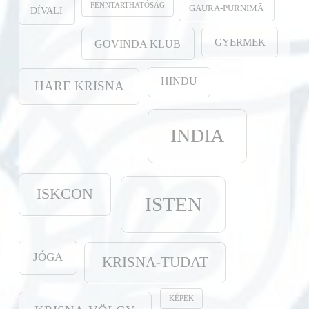
FENNTARTHATÓSÁG
GAURA-PURṆIMĀ
DÍVALI
GYERMEK
GOVINDA KLUB
HINDU
HARE KRISNA
INDIA
ISKCON
ISTEN
JÓGA
KRISNA-TUDAT
KÉPEK