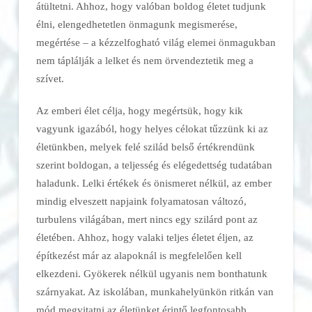
átültetni. Ahhoz, hogy valóban boldog életet tudjunk
élni, elengedhetetlen önmagunk megismerése,
megértése – a kézzelfogható világ elemei önmagukban
nem táplálják a lelket és nem örvendeztetik meg a
szívet.
Az emberi élet célja, hogy megértsük, hogy kik
vagyunk igazából, hogy helyes célokat tűzzünk ki az
életünkben, melyek felé szilád belső értékrendünk
szerint boldogan, a teljesség és elégedettség tudatában
haladunk. Lelki értékek és önismeret nélkül, az ember
mindig elveszett napjaink folyamatosan változó,
turbulens világában, mert nincs egy szilárd pont az
életében. Ahhoz, hogy valaki teljes életet éljen, az
építkezést már az alapoknál is megfelelően kell
elkezdeni. Gyökerek nélkül ugyanis nem bonthatunk
szárnyakat. Az iskolában, munkahelyünkön ritkán van
mód megvitatni az életünket érintő legfontosabb