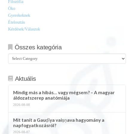
Filozófia
Öko
Gyerekeknek
Ételosztás
Kérdések/Válaszok
Összes kategória
Összes
kategória
Aktuális
Mindig más a hibás… vagy mégsem? – A magyar
áldozatszerep anatómiája
2026-08-08
Mit tanít a Gauḍīya vaiṣṇava hagyomány a
napfogyatkozásról?
2026-08-07