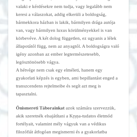
valaki e kérdésekre nem tudja, vagy legalább nem
keresi a válaszokat, addig elkerüli a boldogság,
bármekkora házban is lakik, bármilyen drága autója
van, vagy bármilyen luxus körülményekkel is van
körbevéve. A két dolog független, ez ugyanis a lélek
állapotától függ, nem az anyagtól. A boldogságra való
igény azonban az ember legtermészetesebb,
legösztönösebb vágya.
A hétvége nem csak egy elméleti, hanem egy
gyakorlati képzés is egyben, ami bepillantást enged a
transzcendens rejtelmeibe és segít azt meg is
tapasztalni.
Önismereti Táborainkat
azok számára szervezzük,
akik szeretnék elsajátítani a Kṛṣṇa-tudatos életmód
fortélyait, valamint mély vágyuk van a védikus
filozófiát átfogóan megismerni és a gyakorlatba