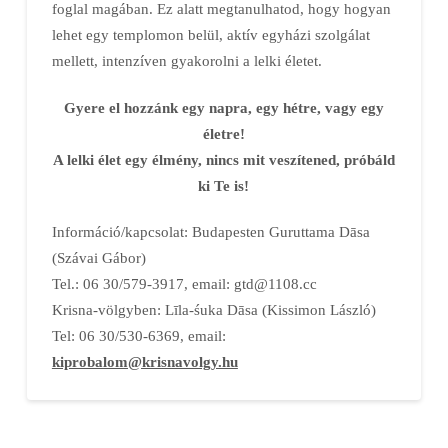
foglal magában. Ez alatt megtanulhatod, hogy hogyan
lehet egy templomon belül, aktív egyházi szolgálat
mellett, intenzíven gyakorolni a lelki életet.
Gyere el hozzánk egy napra, egy hétre, vagy egy
életre!
A lelki élet egy élmény, nincs mit veszítened, próbáld
ki Te is!
Információ/kapcsolat: Budapesten Guruttama Dāsa
(Szávai Gábor)
Tel.: 06 30/579-3917, email:
gtd@1108.cc
Krisna-völgyben: Līla-śuka Dāsa (Kissimon László)
Tel: 06 30/530-6369, email:
kiprobalom@krisnavolgy.hu