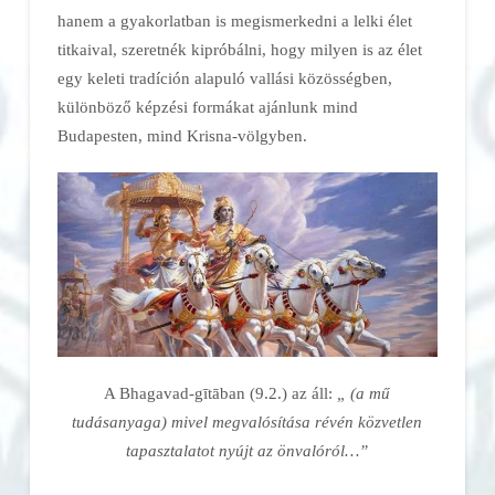
hanem a gyakorlatban is megismerkedni a lelki élet
titkaival, szeretnék kipróbálni, hogy milyen is az élet
egy keleti tradíción alapuló vallási közösségben,
különböző képzési formákat ajánlunk mind
Budapesten, mind Krisna-völgyben.
A Bhagavad-gītāban (9.2.) az áll:
„ (a mű
tudásanyaga) mivel megvalósítása révén közvetlen
tapasztalatot nyújt az önvalóról…”