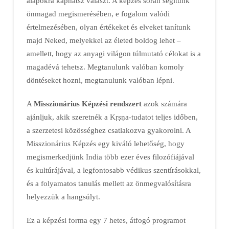
alapokra kaphatsz választ. A képzés során segítünk
önmagad megismerésében, e fogalom valódi
értelmezésében, olyan értékeket és elveket tanítunk
majd Neked, melyekkel az életed boldog lehet –
amellett, hogy az anyagi világon túlmutató célokat is a
magadévá tehetsz. Megtanulunk valóban komoly
döntéseket hozni, megtanulunk valóban lépni.
A
Misszionárius Képzési rendszert
azok számára
ajánljuk, akik szeretnék a Kṛṣṇa-tudatot teljes időben,
a szerzetesi közösséghez csatlakozva gyakorolni. A
Misszionárius Képzés egy kiváló lehetőség, hogy
megismerkedjünk India több ezer éves filozófiájával
és kultúrájával, a legfontosabb védikus szentírásokkal,
és a folyamatos tanulás mellett az önmegvalósításra
helyezzük a hangsúlyt.
Ez a képzési forma egy 7 hetes, átfogó programot