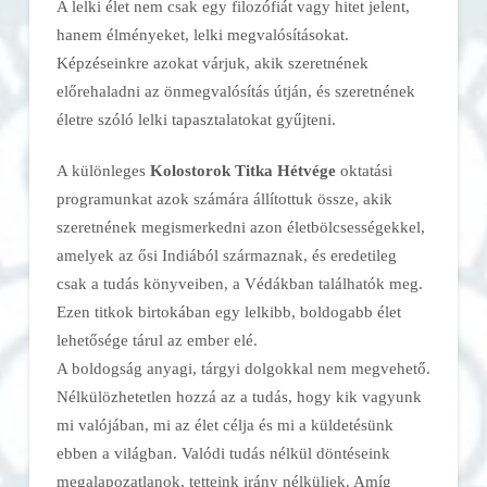
A lelki élet nem csak egy filozófiát vagy hitet jelent,
hanem élményeket, lelki megvalósításokat.
Képzéseinkre azokat várjuk, akik szeretnének
előrehaladni az önmegvalósítás útján, és szeretnének
életre szóló lelki tapasztalatokat gyűjteni.
A különleges
Kolostorok Titka Hétvége
oktatási
programunkat azok számára állítottuk össze, akik
szeretnének megismerkedni azon életbölcsességekkel,
amelyek az ősi Indiából származnak, és eredetileg
csak a tudás könyveiben, a Védákban találhatók meg.
Ezen titkok birtokában egy lelkibb, boldogabb élet
lehetősége tárul az ember elé.
A boldogság anyagi, tárgyi dolgokkal nem megvehető.
Nélkülözhetetlen hozzá az a tudás, hogy kik vagyunk
mi valójában, mi az élet célja és mi a küldetésünk
ebben a világban. Valódi tudás nélkül döntéseink
megalapozatlanok, tetteink irány nélküliek. Amíg