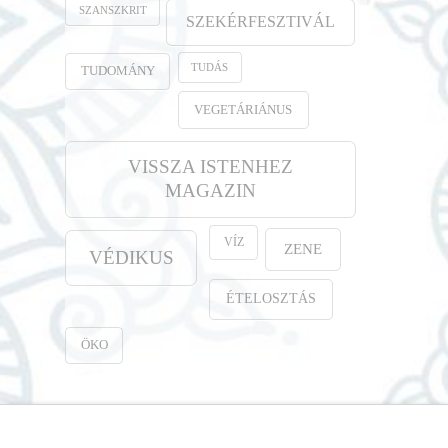
SZANSZKRIT
SZEKÉRFESZTIVÁL
TUDÁS
TUDOMÁNY
VEGETÁRIÁNUS
VISSZA ISTENHEZ
MAGAZIN
VÍZ
ZENE
VÉDIKUS
ÉTELOSZTÁS
ÖKO