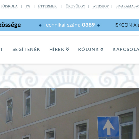
|
FÔISKOLA
|
1%
|
ÉTTERMEK
|
ÖKOVÖLGY
|
WEBSHOP
|
SIVARAMASW
TT
SEGÍTENÉK
HÍREK
RÓLUNK
KAPCSOL