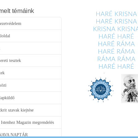
melt témáink
ezetvédelem
loldal
d
reti tesztek
tek
közi
lapküldő
krit szavak kiejtése
 Istenhez Magazin megrendelés
NAVA NAPTÁR