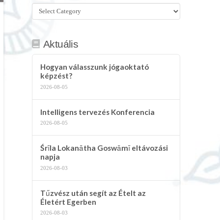
Összes
kategória
Aktuális
Hogyan válasszunk jógaoktató
képzést?
2026-08-05
Intelligens tervezés Konferencia
2026-08-05
Śrīla Lokanātha Goswāmī eltávozási
napja
2026-08-03
Tűzvész után segít az Ételt az
Életért Egerben
2026-08-03