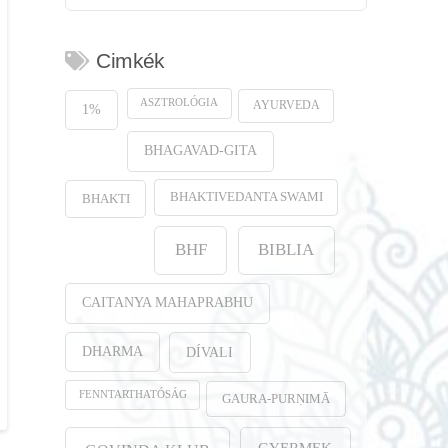
Cimkék
ASZTROLÓGIA
AYURVEDA
1%
BHAGAVAD-GITA
BHAKTIVEDANTA SWAMI
BHAKTI
BHF
BIBLIA
CAITANYA MAHAPRABHU
DHARMA
DÍVALI
FENNTARTHATÓSÁG
GAURA-PURṆIMĀ
GYERMEK