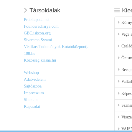
Társoldalak
Kie
Prabhupada.net
Körny
Founderacharya.com
GBC.iskcon.org
Vega a
Sivarama Swami
Csalá
Védikus Tudományok Kutatóközpontja
108.hu
Önisme
Közösség.krisna.hu
Recep
Webshop
Adatvédelem
Vallás
Sajtószoba
Impresszum
Képes
Sitemap
Szansz
Kapcsolat
Vissza
VAIS