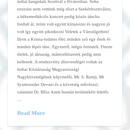
indiai hangulatú fesztivál a fővárosban. Soha
ennyien nem vettünk még részt a Szekérfesztiválon,
a békemeditációs koncert pedig közös táncba
fordult át, öröm volt együtt kírtanozni és nagyon jó
volt így együtt piknikezni Veletek a Városligetben!
Ilyen a Krisna-tudatos élet: minden szó egy ének és
minden lépés tánc. Egyszerű, mégis örömteli. Finom
ételek, jó társaság, mámorítószerek pedig nem
kellenek. A rendezvény díszvendégei voltak az
Indiai Köztársaság Magyarországi
Nagykövetségének képviselői, Mr. S. Ramji, Mr
Syamsunder Devani és a követség művészei,
valamint Dr. Bősz Anett humán területekért felelős
…
Read More