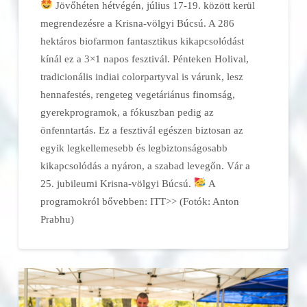
Jövőhéten hétvégén, július 17-19. között kerül
megrendezésre a Krisna-völgyi Búcsú. A 286
hektáros biofarmon fantasztikus kikapcsolódást
kínál ez a 3×1 napos fesztivál. Pénteken Holival,
tradicionális indiai colorpartyval is várunk, lesz
hennafestés, rengeteg vegetáriánus finomság,
gyerekprogramok, a fókuszban pedig az
önfenntartás. Ez a fesztivál egészen biztosan az
egyik legkellemesebb és legbiztonságosabb
kikapcsolódás a nyáron, a szabad levegőn. Vár a
25. jubileumi Krisna-völgyi Búcsú.
A
programokról bővebben: ITT>> (Fotók: Anton
Prabhu)