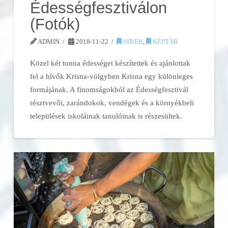
Édességfesztiválon
(Fotók)
ADMIN
2018-11-22
HÍREK
,
KÉPTÁR
Közel két tonna édességet készítettek és ajánlottak
fel a hívők Krisna-völgyben Krisna egy különleges
formájának. A finomságokból az Édességfesztivál
résztvevői, zarándokok, vendégek és a környékbeli
települések iskoláinak tanulóinak is részesültek.