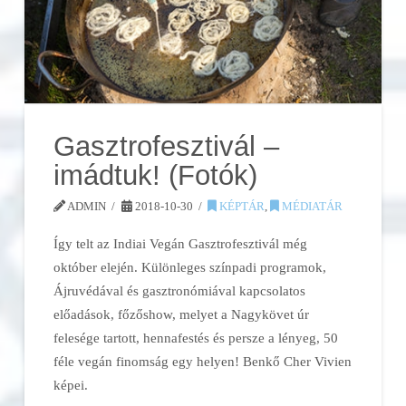
Gasztrofesztivál –
imádtuk! (Fotók)
ADMIN
2018-10-30
KÉPTÁR
,
MÉDIATÁR
Így telt az Indiai Vegán Gasztrofesztivál még
október elején. Különleges színpadi programok,
Ájruvédával és gasztronómiával kapcsolatos
előadások, főzőshow, melyet a Nagykövet úr
felesége tartott, hennafestés és persze a lényeg, 50
féle vegán finomság egy helyen! Benkő Cher Vivien
képei.