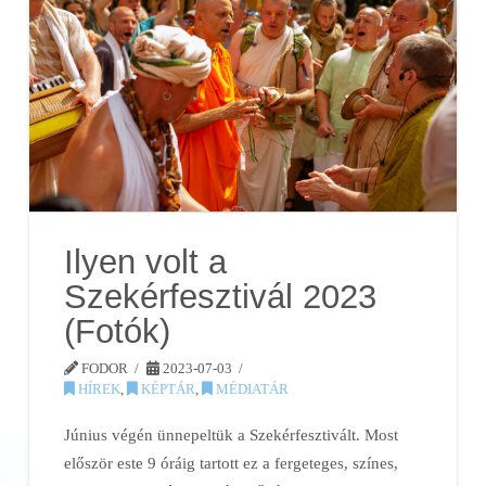
Ilyen volt a
Szekérfesztivál 2023
(Fotók)
FODOR
2023-07-03
HÍREK
,
KÉPTÁR
,
MÉDIATÁR
Június végén ünnepeltük a Szekérfesztivált. Most
először este 9 óráig tartott ez a fergeteges, színes,