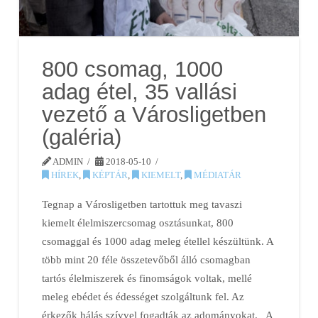
800 csomag, 1000
adag étel, 35 vallási
vezető a Városligetben
(galéria)
ADMIN
2018-05-10
HÍREK
,
KÉPTÁR
,
KIEMELT
,
MÉDIATÁR
Tegnap a Városligetben tartottuk meg tavaszi
kiemelt élelmiszercsomag osztásunkat, 800
csomaggal és 1000 adag meleg étellel készültünk. A
több mint 20 féle összetevőből álló csomagban
tartós élelmiszerek és finomságok voltak, mellé
meleg ebédet és édességet szolgáltunk fel. Az
érkezők hálás szívvel fogadták az adományokat. A