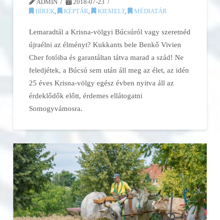
ADMIN
2018-07-23
HÍREK
,
KÉPTÁR
,
KIEMELT
,
MÉDIATÁR
Lemaradtál a Krisna-völgyi Búcsúról vagy szeretnéd
újraélni az élményt? Kukkants bele Benkő Vivien
Cher fotóiba és garantáltan tátva marad a szád! Ne
feledjétek, a Búcsú sem után áll meg az élet, az idén
25 éves Krisna-völgy egész évben nyitva áll az
érdeklődők előtt, érdemes ellátogatni
Somogyvámosra.