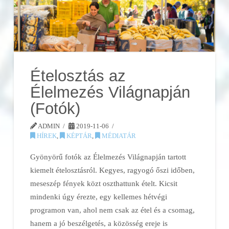
Ételosztás az
Élelmezés Világnapján
(Fotók)
ADMIN
2019-11-06
HÍREK
,
KÉPTÁR
,
MÉDIATÁR
Gyönyörű fotók az Élelmezés Világnapján tartott
kiemelt ételosztásról. Kegyes, ragyogó őszi időben,
meseszép fények közt oszthattunk ételt. Kicsit
mindenki úgy érezte, egy kellemes hétvégi
programon van, ahol nem csak az étel és a csomag,
hanem a jó beszélgetés, a közösség ereje is