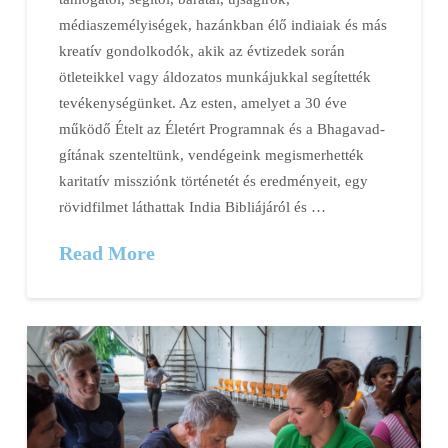
médiaszemélyiségek, hazánkban élő indiaiak és más
kreatív gondolkodók, akik az évtizedek során
ötleteikkel vagy áldozatos munkájukkal segítették
tevékenységünket. Az esten, amelyet a 30 éve
működő Ételt az Életért Programnak és a Bhagavad-
gítának szenteltünk, vendégeink megismerhették
karitatív missziónk történetét és eredményeit, egy
rövidfilmet láthattak India Bibliájáról és …
Read More