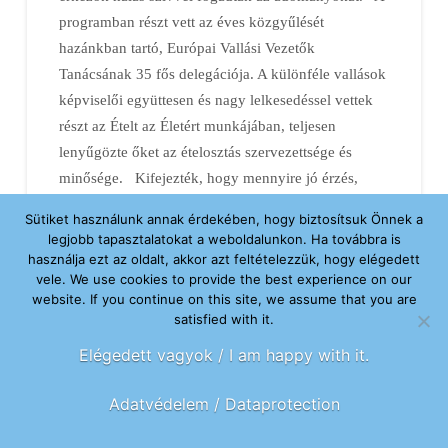
programban részt vett az éves közgyűlését
hazánkban tartó, Európai Vallási Vezetők
Tanácsának 35 fős delegációja. A különféle vallások
képviselői együttesen és nagy lelkesedéssel vettek
részt az Ételt az Életért munkájában, teljesen
lenyűgözte őket az ételosztás szervezettsége és
minősége. Kifejezték, hogy mennyire jó érzés,
hogy a vallásköziség nem csak szavakban, hanem
Sütiket használunk annak érdekében, hogy biztosítsuk Önnek a
tettekben is megnyilvánul. …
legjobb tapasztalatokat a weboldalunkon. Ha továbbra is
használja ezt az oldalt, akkor azt feltételezzük, hogy elégedett
Read More
vele. We use cookies to provide the best experience on our
website. If you continue on this site, we assume that you are
satisfied with it.
Elégedett vagyok / I am happy with it.
Adatvédelem / Dataprotection