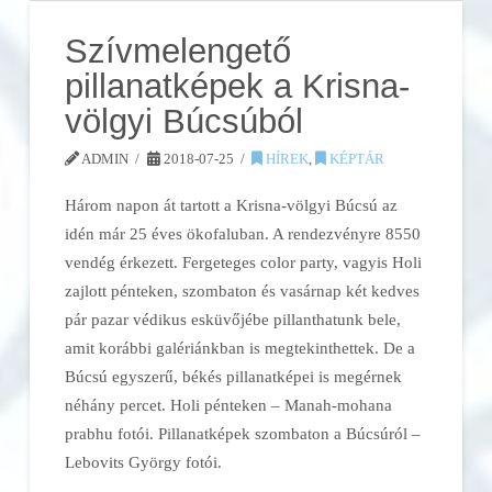
Szívmelengető
pillanatképek a Krisna-
völgyi Búcsúból
ADMIN
2018-07-25
HÍREK
,
KÉPTÁR
Három napon át tartott a Krisna-völgyi Búcsú az
idén már 25 éves ökofaluban. A rendezvényre 8550
vendég érkezett. Fergeteges color party, vagyis Holi
zajlott pénteken, szombaton és vasárnap két kedves
pár pazar védikus esküvőjébe pillanthatunk bele,
amit korábbi galériánkban is megtekinthettek. De a
Búcsú egyszerű, békés pillanatképei is megérnek
néhány percet. Holi pénteken – Manah-mohana
prabhu fotói. Pillanatképek szombaton a Búcsúról –
Lebovits György fotói.