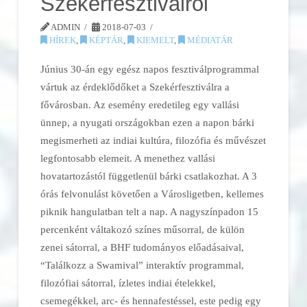
Szekérfesztiválról
ADMIN
2018-07-03
HÍREK
,
KÉPTÁR
,
KIEMELT
,
MÉDIATÁR
Június 30-án egy egész napos fesztiválprogrammal
vártuk az érdeklődőket a Szekérfesztiválra a
fővárosban. Az esemény eredetileg egy vallási
ünnep, a nyugati országokban ezen a napon bárki
megismerheti az indiai kultúra, filozófia és művészet
legfontosabb elemeit. A menethez vallási
hovatartozástól függetlenül bárki csatlakozhat. A 3
órás felvonulást követően a Városligetben, kellemes
piknik hangulatban telt a nap. A nagyszínpadon 15
percenként váltakozó színes műsorral, de külön
zenei sátorral, a BHF tudományos előadásaival,
“Találkozz a Swamival” interaktív programmal,
filozófiai sátorral, ízletes indiai ételekkel,
csemegékkel, arc- és hennafestéssel, este pedig egy