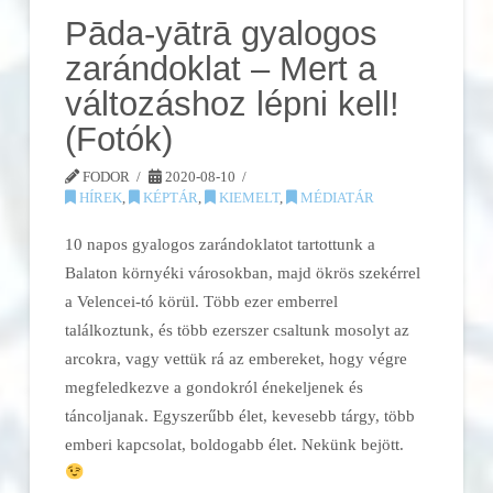
Pāda-yātrā gyalogos
zarándoklat – Mert a
változáshoz lépni kell!
(Fotók)
FODOR
2020-08-10
HÍREK
,
KÉPTÁR
,
KIEMELT
,
MÉDIATÁR
10 napos gyalogos zarándoklatot tartottunk a
Balaton környéki városokban, majd ökrös szekérrel
a Velencei-tó körül. Több ezer emberrel
találkoztunk, és több ezerszer csaltunk mosolyt az
arcokra, vagy vettük rá az embereket, hogy végre
megfeledkezve a gondokról énekeljenek és
táncoljanak. Egyszerűbb élet, kevesebb tárgy, több
emberi kapcsolat, boldogabb élet. Nekünk bejött.