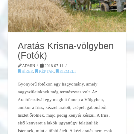
Aratás Krisna-völgyben
(Fotók)
ADMIN
2018-07-11
HÍREK
,
KÉPTÁR
,
KIEMELT
Gyönyörű fotókon egy hagyomány, amely
nagyszüleinknek még természetes volt. Az
Aratófesztivál egy meghitt ünnep a Völgyben,
amikor a friss, kézzel aratott, csépelt gabonából
lisztet őrölnek, majd pedig kenyér készül. A friss,
első kenyeret a lakók ugyanúgy felajánlják
Istennek, mint a többi ételt. A kézi aratás nem csak