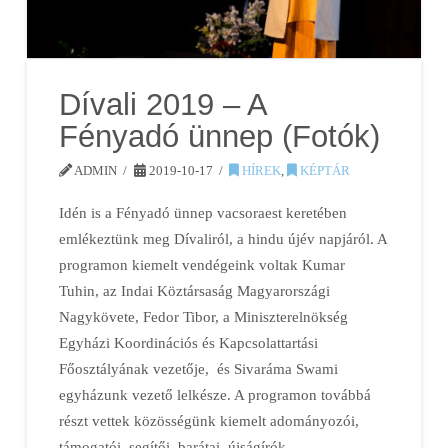
Dívali 2019 – A
Fényadó ünnep (Fotók)
ADMIN
2019-10-17
HÍREK
,
KÉPTÁR
Idén is a Fényadó ünnep vacsoraest keretében
emlékeztünk meg Dívaliról, a hindu újév napjáról. A
programon kiemelt vendégeink voltak Kumar
Tuhin, az Indai Köztársaság Magyarországi
Nagykövete, Fedor Tibor, a Miniszterelnökség
Egyházi Koordinációs és Kapcsolattartási
Főosztályának vezetője, és Sivaráma Swami
egyházunk vezető lelkésze. A programon továbbá
részt vettek közösségünk kiemelt adományozói,
támogatói, segítői, barátai, újságírók,