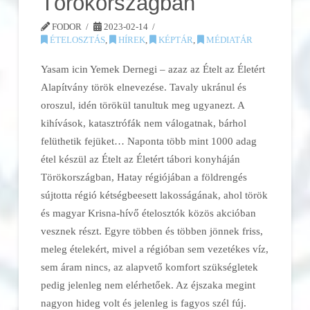
Törökországban
FODOR
2023-02-14
ÉTELOSZTÁS
,
HÍREK
,
KÉPTÁR
,
MÉDIATÁR
Yasam icin Yemek Dernegi – azaz az Ételt az Életért
Alapítvány török elnevezése. Tavaly ukránul és
oroszul, idén törökül tanultuk meg ugyanezt. A
kihívások, katasztrófák nem válogatnak, bárhol
felüthetik fejüket… Naponta több mint 1000 adag
étel készül az Ételt az Életért tábori konyháján
Törökországban, Hatay régiójában a földrengés
sújtotta régió kétségbeesett lakosságának, ahol török
és magyar Krisna-hívő ételosztók közös akcióban
vesznek részt. Egyre többen és többen jönnek friss,
meleg ételekért, mivel a régióban sem vezetékes víz,
sem áram nincs, az alapvető komfort szükségletek
pedig jelenleg nem elérhetőek. Az éjszaka megint
nagyon hideg volt és jelenleg is fagyos szél fúj.