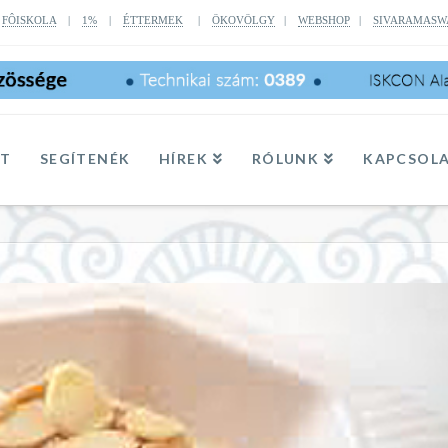
|
FÔISKOLA
|
1%
|
ÉTTERMEK
|
ÖKOVÖLGY
|
WEBSHOP
|
SIVARAMASW
TT
SEGÍTENÉK
HÍREK
RÓLUNK
KAPCSOL