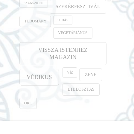
SZANSZKRIT
SZEKÉRFESZTIVÁL
TUDÁS
TUDOMÁNY
VEGETÁRIÁNUS
VISSZA ISTENHEZ
MAGAZIN
VÍZ
ZENE
VÉDIKUS
ÉTELOSZTÁS
ÖKO