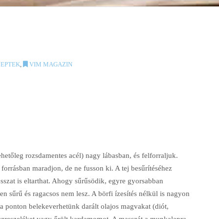
EPTEK
,
VIM MAGAZIN
hetőleg rozsdamentes acél) nagy lábasban, és felforraljuk.
ó forrásban maradjon, de ne fusson ki. A tej besűrítéséhez
sszat is eltarthat. Ahogy sűrűsödik, egyre gyorsabban
n sűrű és raga­csos nem lesz. A börfi ízesítés nélkül is nagyon
 a ponton belekeverhetünk darált olajos magvakat (diót,
kuszresze­léket vagy őrölt kardamomot. A masszát a munkalapra