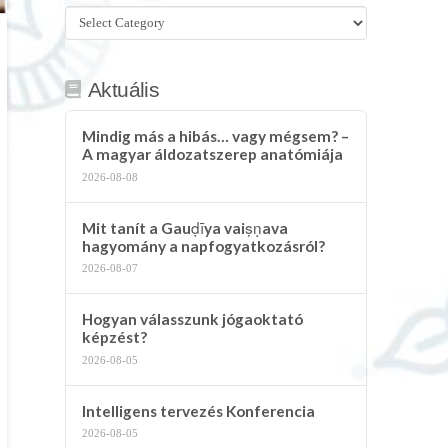
Összes
kategória
Aktuális
Mindig más a hibás… vagy mégsem? –
A magyar áldozatszerep anatómiája
2026-08-08
Mit tanít a Gauḍīya vaiṣṇava
hagyomány a napfogyatkozásról?
2026-08-07
Hogyan válasszunk jógaoktató
képzést?
2026-08-05
Intelligens tervezés Konferencia
2026-08-05