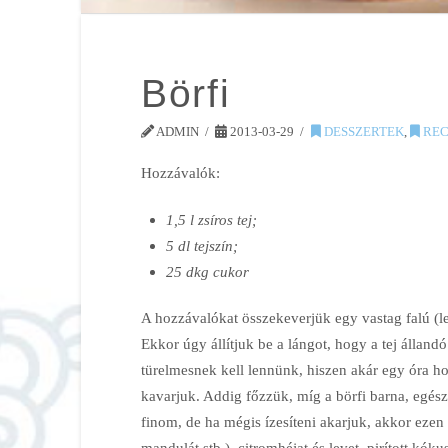
Börfi
ADMIN
2013-03-29
DESSZERTEK
,
REC
Hozzávalók:
1,5 l zsíros tej;
5 dl tejszín;
25 dkg cukor
A hozzávalókat összekeverjük egy vastag falú (le
Ekkor úgy állítjuk be a lángot, hogy a tej álland
türelmesnek kell lennünk, hiszen akár egy óra ho
kavarjuk. Addig főzzük, míg a börfi barna, egésze
finom, de ha mégis ízesíteni akarjuk, akkor ezen
mandulát stb.), citromhéjat és levet, pirított kó