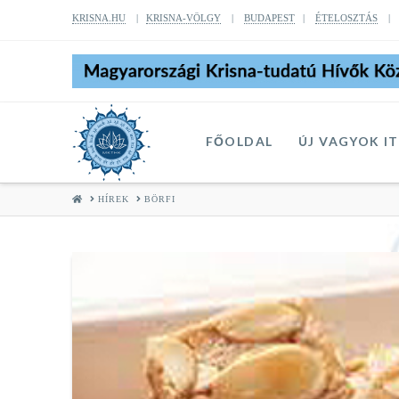
KRISNA.HU
|
KRISNA-VÖLGY
|
BUDAPEST
|
ÉTELOSZTÁS
FŐOLDAL
ÚJ VAGYOK I
HOME
HÍREK
BÖRFI