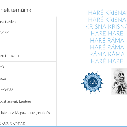
melt témáink
ezetvédelem
loldal
d
reti tesztek
tek
közi
lapküldő
krit szavak kiejtése
 Istenhez Magazin megrendelés
NAVA NAPTÁR