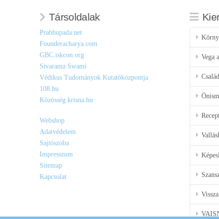
Társoldalak
Kie
Prabhupada.net
Körny
Founderacharya.com
GBC.iskcon.org
Vega a
Sivarama Swami
Csalá
Védikus Tudományok Kutatóközpontja
108.hu
Önisme
Közösség.krisna.hu
Recep
Webshop
Adatvédelem
Vallás
Sajtószoba
Impresszum
Képes
Sitemap
Szansz
Kapcsolat
Vissza
VAIS