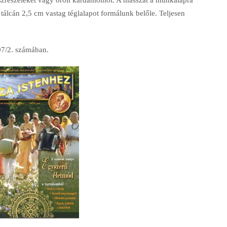
tálcán 2,5 cm vastag tég­lalapot formálunk belőle. Teljesen
7/2. számában.