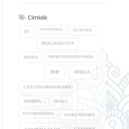
Cimkék
ASZTROLÓGIA
AYURVEDA
1%
BHAGAVAD-GITA
BHAKTIVEDANTA SWAMI
BHAKTI
BHF
BIBLIA
CAITANYA MAHAPRABHU
DHARMA
DÍVALI
FENNTARTHATÓSÁG
GAURA-PURṆIMĀ
GYERMEK