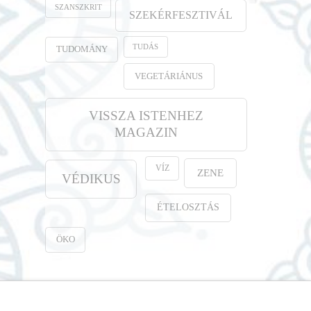
SZANSZKRIT
SZEKÉRFESZTIVÁL
TUDÁS
TUDOMÁNY
VEGETÁRIÁNUS
VISSZA ISTENHEZ
MAGAZIN
VÍZ
ZENE
VÉDIKUS
ÉTELOSZTÁS
ÖKO