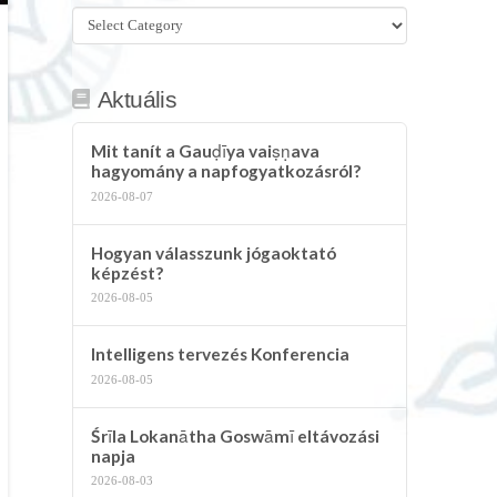
Összes
kategória
Aktuális
Mit tanít a Gauḍīya vaiṣṇava
hagyomány a napfogyatkozásról?
2026-08-07
Hogyan válasszunk jógaoktató
képzést?
2026-08-05
Intelligens tervezés Konferencia
2026-08-05
Śrīla Lokanātha Goswāmī eltávozási
napja
2026-08-03