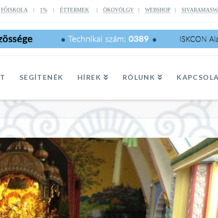
|
FÔISKOLA
|
1%
|
ÉTTERMEK
|
ÖKOVÖLGY
|
WEBSHOP
|
SIVARAMASW
TT
SEGÍTENÉK
HÍREK
RÓLUNK
KAPCSOL