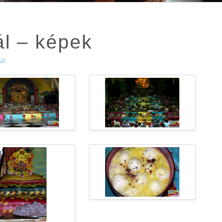
ál – képek
ÁR