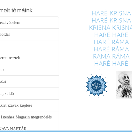
melt témáink
ezetvédelem
loldal
d
reti tesztek
tek
közi
lapküldő
krit szavak kiejtése
 Istenhez Magazin megrendelés
NAVA NAPTÁR