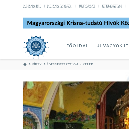
KRISNA.HU
|
KRISNA-VÖLGY
|
BUDAPEST
|
ÉTELOSZTÁS
FŐOLDAL
ÚJ VAGYOK I
HOME
HÍREK
ÉDESSÉGFESZTIVÁL - KÉPEK