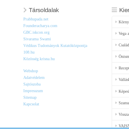
Társoldalak
Kie
Prabhupada.net
Körny
Founderacharya.com
GBC.iskcon.org
Vega a
Sivarama Swami
Csalá
Védikus Tudományok Kutatóközpontja
108.hu
Önisme
Közösség.krisna.hu
Recep
Webshop
Adatvédelem
Vallás
Sajtószoba
Impresszum
Képes
Sitemap
Szansz
Kapcsolat
Vissza
VAIS