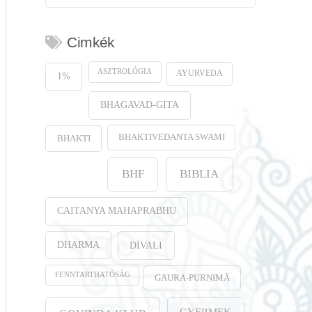
Cimkék
ASZTROLÓGIA
AYURVEDA
1%
BHAGAVAD-GITA
BHAKTIVEDANTA SWAMI
BHAKTI
BHF
BIBLIA
CAITANYA MAHAPRABHU
DHARMA
DÍVALI
FENNTARTHATÓSÁG
GAURA-PURṆIMĀ
GYERMEK