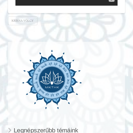
KRISNA-VÖLGY
Legnépszerűbb témáink