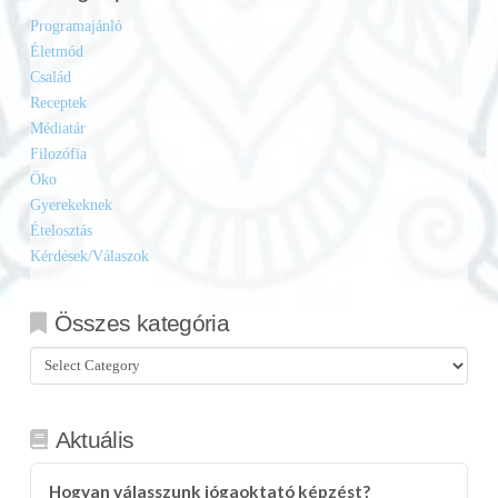
Programajánló
Életmód
Család
Receptek
Médiatár
Filozófia
Öko
Gyerekeknek
Ételosztás
Kérdések/Válaszok
Összes kategória
Összes
kategória
Aktuális
Hogyan válasszunk jógaoktató képzést?