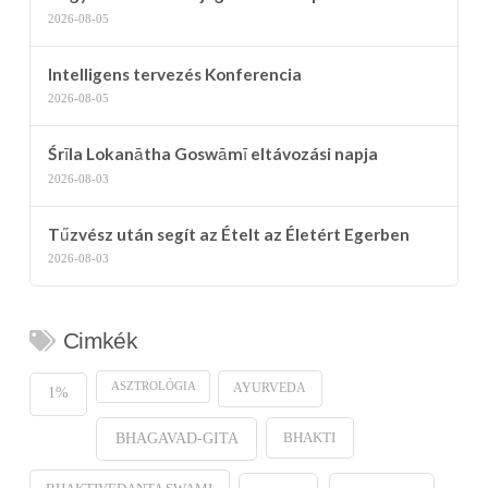
2026-08-05
Intelligens tervezés Konferencia
2026-08-05
Śrīla Lokanātha Goswāmī eltávozási napja
2026-08-03
Tűzvész után segít az Ételt az Életért Egerben
2026-08-03
Cimkék
ASZTROLÓGIA
AYURVEDA
1%
BHAKTI
BHAGAVAD-GITA