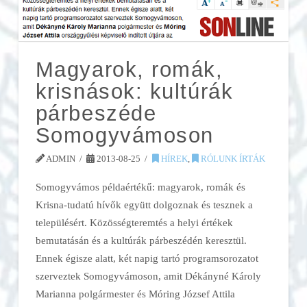
Magyarok, romák,
krisnások: kultúrák
párbeszéde
Somogyvámoson
ADMIN
2013-08-25
HÍREK
,
RÓLUNK ÍRTÁK
Somogyvámos példaértékű: magyarok, romák és
Krisna-tudatú hívők együtt dolgoznak és tesznek a
településért. Közösségteremtés a helyi értékek
bemutatásán és a kultúrák párbeszédén keresztül.
Ennek égisze alatt, két napig tartó programsorozatot
szerveztek Somogyvámoson, amit Dékányné Károly
Marianna polgármester és Móring József Attila