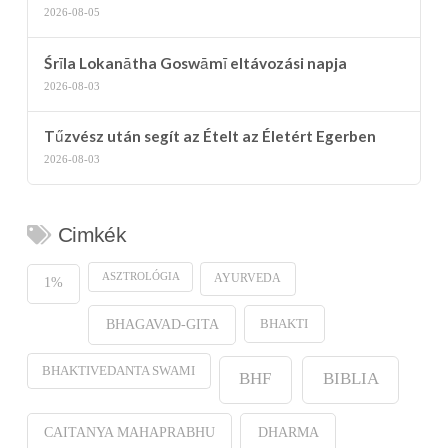
2026-08-05
Śrīla Lokanātha Goswāmī eltávozási napja
2026-08-03
Tűzvész után segít az Ételt az Életért Egerben
2026-08-03
Cimkék
ASZTROLÓGIA
AYURVEDA
1%
BHAKTI
BHAGAVAD-GITA
BHAKTIVEDANTA SWAMI
BHF
BIBLIA
CAITANYA MAHAPRABHU
DHARMA