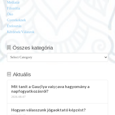
Médiatár
Filozófia
Öko
Gyerekeknek
Ételosztás
Kérdések/Válaszok
Összes kategória
Összes
kategória
Aktuális
Mit tanít a Gauḍīya vaiṣṇava hagyomány a
napfogyatkozásról?
2026-08-07
Hogyan válasszunk jógaoktató képzést?