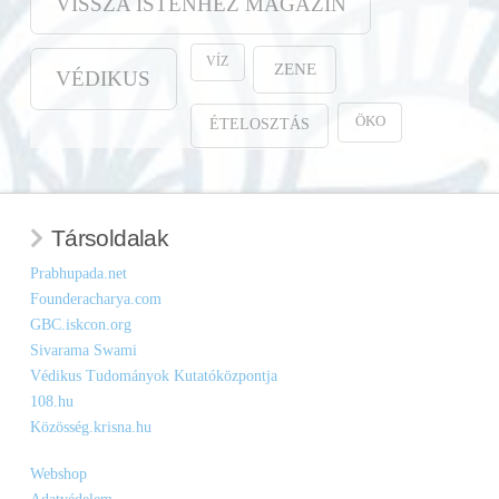
VISSZA ISTENHEZ MAGAZIN
VÍZ
ZENE
VÉDIKUS
ÖKO
ÉTELOSZTÁS
Társoldalak
Prabhupada.net
Founderacharya.com
GBC.iskcon.org
Sivarama Swami
Védikus Tudományok Kutatóközpontja
108.hu
Közösség.krisna.hu
Webshop