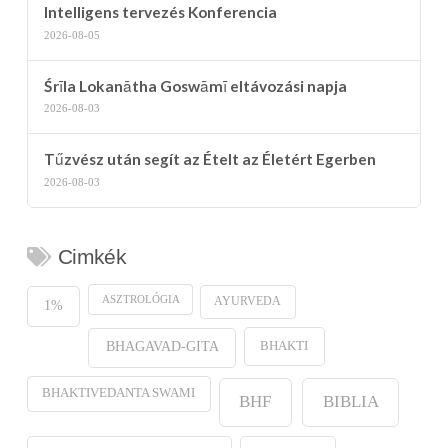
Intelligens tervezés Konferencia
2026-08-05
Śrīla Lokanātha Goswāmī eltávozási napja
2026-08-03
Tűzvész után segít az Ételt az Életért Egerben
2026-08-03
Cimkék
ASZTROLÓGIA
AYURVEDA
1%
BHAKTI
BHAGAVAD-GITA
BHAKTIVEDANTA SWAMI
BHF
BIBLIA