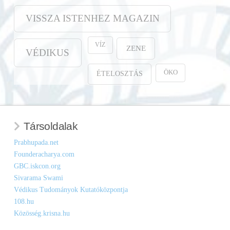
VISSZA ISTENHEZ MAGAZIN
VÍZ
ZENE
VÉDIKUS
ÖKO
ÉTELOSZTÁS
Társoldalak
Prabhupada.net
Founderacharya.com
GBC.iskcon.org
Sivarama Swami
Védikus Tudományok Kutatóközpontja
108.hu
Közösség.krisna.hu