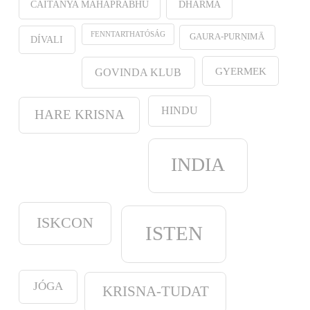
CAITANYA MAHAPRABHU
DHARMA
FENNTARTHATÓSÁG
GAURA-PURṆIMĀ
DÍVALI
GYERMEK
GOVINDA KLUB
HINDU
HARE KRISNA
INDIA
ISKCON
ISTEN
JÓGA
KRISNA-TUDAT