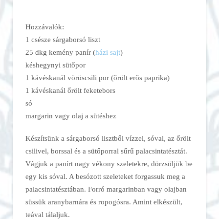
Hozzávalók:
1 csésze sárgaborsó liszt
25 dkg kemény panír (
házi sajt
)
késhegynyi sütőpor
1 kávéskanál vöröscsili por (őrölt erős paprika)
1 kávéskanál őrölt feketebors
só
margarin vagy olaj a sütéshez
Készítsünk a sárgaborsó lisztből vízzel, sóval, az őrölt
csilivel, borssal és a sütőporral sűrű palacsintatésztát.
Vágjuk a panírt nagy vékony szeletekre, dörzsöljük be
egy kis sóval. A besózott szeleteket forgassuk meg a
palacsintatésztában. Forró margarinban vagy olajban
süssük aranybarnára és ropogósra. Amint elkészült,
teával tálaljuk.