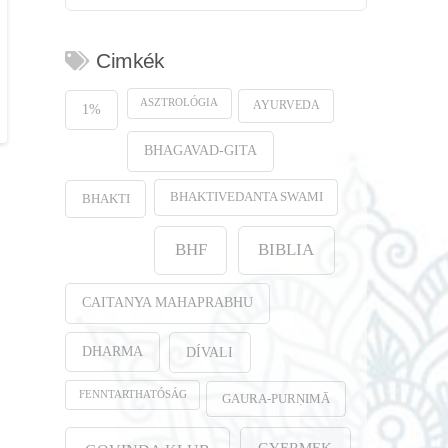
Cimkék
ASZTROLÓGIA
AYURVEDA
1%
BHAGAVAD-GITA
BHAKTIVEDANTA SWAMI
BHAKTI
BHF
BIBLIA
CAITANYA MAHAPRABHU
DHARMA
DÍVALI
FENNTARTHATÓSÁG
GAURA-PURṆIMĀ
GYERMEK