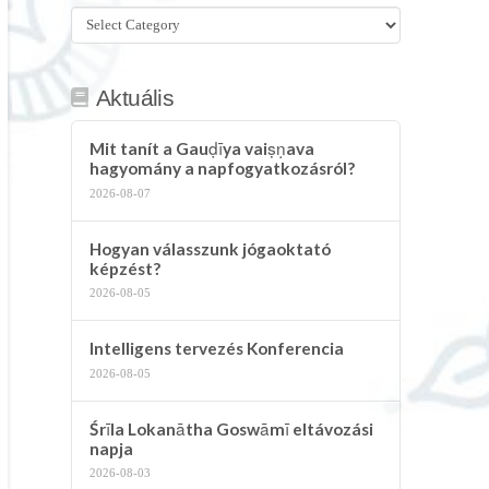
Összes
kategória
Aktuális
Mit tanít a Gauḍīya vaiṣṇava
hagyomány a napfogyatkozásról?
2026-08-07
Hogyan válasszunk jógaoktató
képzést?
2026-08-05
Intelligens tervezés Konferencia
2026-08-05
Śrīla Lokanātha Goswāmī eltávozási
napja
2026-08-03