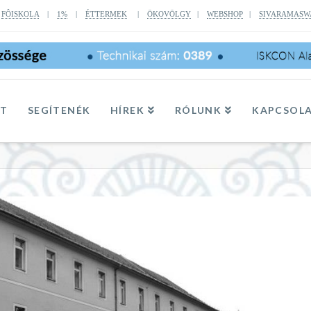
|
FÔISKOLA
|
1%
|
ÉTTERMEK
|
ÖKOVÖLGY
|
WEBSHOP
|
SIVARAMASW
TT
SEGÍTENÉK
HÍREK
RÓLUNK
KAPCSOL