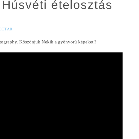
: Húsvéti ételosztás
EÓTÁR
otography. Köszönjük Nekik a gyönyörű képeket!!