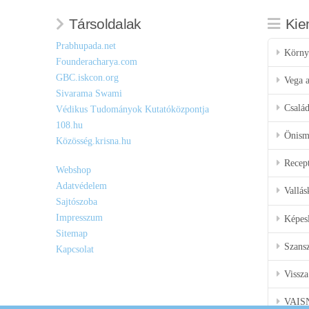
Társoldalak
Kie
Prabhupada.net
Körny
Founderacharya.com
GBC.iskcon.org
Vega a
Sivarama Swami
Csalá
Védikus Tudományok Kutatóközpontja
108.hu
Önisme
Közösség.krisna.hu
Recep
Webshop
Adatvédelem
Vallás
Sajtószoba
Impresszum
Képes
Sitemap
Szansz
Kapcsolat
Vissza
VAIS