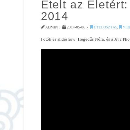
Ételt az Életért
2014
ADMIN
2014-05-06
ÉTELOSZTÁS
,
VID
Fotók és slideshow: Hegedűs Nóra, és a Jiva Ph