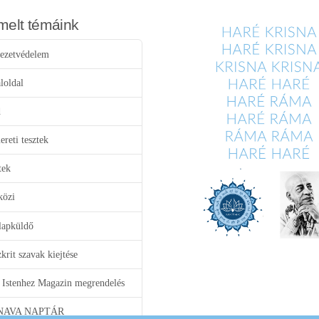
melt témáink
ezetvédelem
loldal
d
reti tesztek
tek
közi
lapküldő
krit szavak kiejtése
 Istenhez Magazin megrendelés
NAVA NAPTÁR