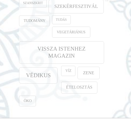
SZANSZKRIT
SZEKÉRFESZTIVÁL
TUDÁS
TUDOMÁNY
VEGETÁRIÁNUS
VISSZA ISTENHEZ
MAGAZIN
VÍZ
ZENE
VÉDIKUS
ÉTELOSZTÁS
ÖKO