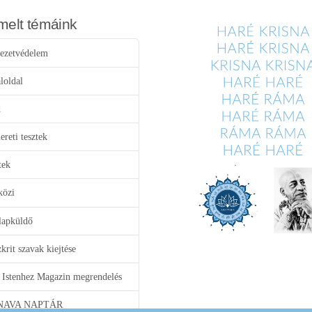
melt témáink
ezetvédelem
loldal
d
reti tesztek
tek
közi
lapküldő
krit szavak kiejtése
 Istenhez Magazin megrendelés
NAVA NAPTÁR