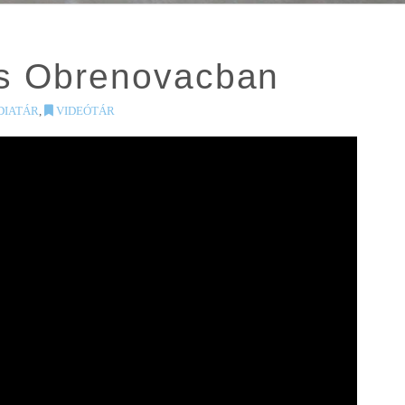
tás Obrenovacban
IATÁR
,
VIDEÓTÁR