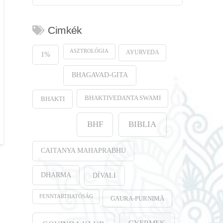
Cimkék
ASZTROLÓGIA
AYURVEDA
1%
BHAGAVAD-GITA
BHAKTIVEDANTA SWAMI
BHAKTI
BHF
BIBLIA
CAITANYA MAHAPRABHU
DHARMA
DÍVALI
FENNTARTHATÓSÁG
GAURA-PURṆIMĀ
GYERMEK