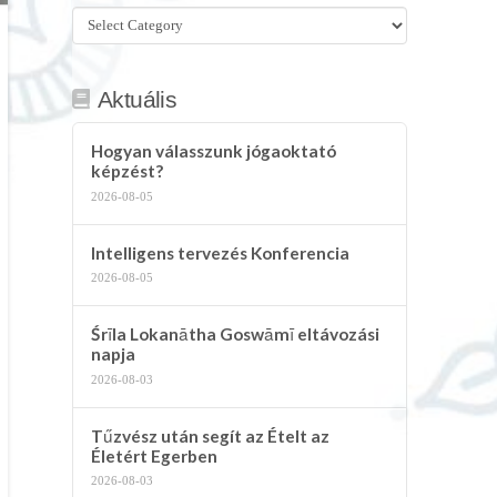
Összes
kategória
Aktuális
Hogyan válasszunk jógaoktató
képzést?
2026-08-05
Intelligens tervezés Konferencia
2026-08-05
Śrīla Lokanātha Goswāmī eltávozási
napja
2026-08-03
Tűzvész után segít az Ételt az
Életért Egerben
2026-08-03