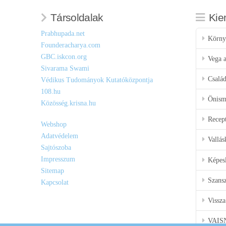
Társoldalak
Kie
Prabhupada.net
Körny
Founderacharya.com
GBC.iskcon.org
Vega a
Sivarama Swami
Csalá
Védikus Tudományok Kutatóközpontja
108.hu
Önisme
Közösség.krisna.hu
Recep
Webshop
Adatvédelem
Vallás
Sajtószoba
Impresszum
Képes
Sitemap
Szansz
Kapcsolat
Vissza
VAIS