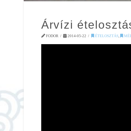
Árvízi ételosz
FODOR
2014-05-22
ÉTELOSZTÁS
,
MÉD