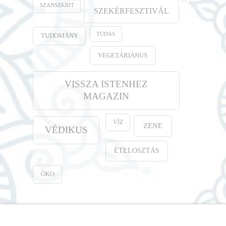
SZANSZKRIT
SZEKÉRFESZTIVÁL
TUDÁS
TUDOMÁNY
VEGETÁRIÁNUS
VISSZA ISTENHEZ
MAGAZIN
VÍZ
ZENE
VÉDIKUS
ÉTELOSZTÁS
ÖKO