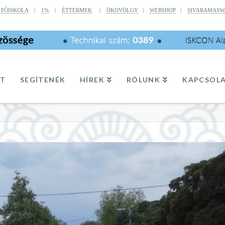
|
FÔISKOLA
|
1%
|
ÉTTERMEK
|
ÖKOVÖLGY
|
WEBSHOP
|
SIVARAMASW
TT
SEGÍTENÉK
HÍREK
RÓLUNK
KAPCSOL