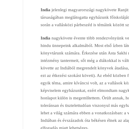
India
jelenlegi magyarországi nagykövete Ranjit 
társaságában meglátogatta egyházunk főiskoláját
során a vallásközi párbeszéd is témáink között sz
India
nagykövete évente több rendezvényünk ve
hindu ünnepeink alkalmából. Most első ízben lá
könyvtárunk számára. Érkezése után Asta Sakhi m
intézmény tantermeit, sőt még a diákokkal is válto
követte az Indiából megrendelt könyvek átadása,
ezt az étkezési szokást követi). Az ebéd közben f
egyik téma, amire kíváncsi volt, az a vallások kö
képviselem egyházunkat, ezért elmondtam nagyköv
honlapot külön is megemlítettem. Örült annak, ho
toleránsan és tisztelettudóan viszonyul más egy
lehet a világ számára ebben a vonatkozásban: a 
Indiában és évszázadok óta békésen élnek az alap
elfogadás miatt lehetséges.