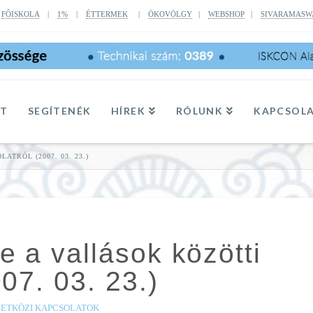
|
FÔISKOLA
|
1%
|
ÉTTERMEK
|
ÖKOVÖLGY
|
WEBSHOP
|
SIVARAMASW
TT
SEGÍTENÉK
HÍREK
RÓLUNK
KAPCSOL
TRÓL (2007. 03. 23.)
e a vallások közötti
07. 03. 23.)
ZETKÖZI KAPCSOLATOK