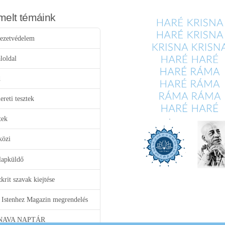
melt témáink
ezetvédelem
loldal
d
reti tesztek
tek
közi
lapküldő
krit szavak kiejtése
 Istenhez Magazin megrendelés
NAVA NAPTÁR