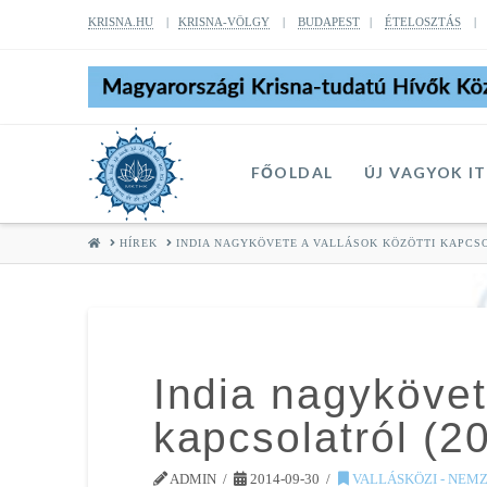
KRISNA.HU
|
KRISNA-VÖLGY
|
BUDAPEST
|
ÉTELOSZTÁS
FŐOLDAL
ÚJ VAGYOK I
HOME
HÍREK
INDIA NAGYKÖVETE A VALLÁSOK KÖZÖTTI KAPCSOLA
India nagykövet
kapcsolatról (20
ADMIN
2014-09-30
VALLÁSKÖZI - NEM