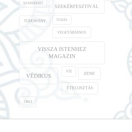
SZANSZKRIT
SZEKÉRFESZTIVÁL
TUDÁS
TUDOMÁNY
VEGETÁRIÁNUS
VISSZA ISTENHEZ
MAGAZIN
VÍZ
ZENE
VÉDIKUS
ÉTELOSZTÁS
ÖKO