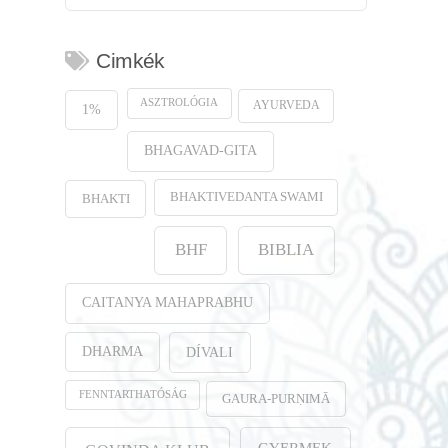
Cimkék
ASZTROLÓGIA
AYURVEDA
1%
BHAGAVAD-GITA
BHAKTIVEDANTA SWAMI
BHAKTI
BHF
BIBLIA
CAITANYA MAHAPRABHU
DHARMA
DÍVALI
FENNTARTHATÓSÁG
GAURA-PURṆIMĀ
GYERMEK