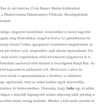
Rae úr, aki március 23-án Rajeev Madan kultúrattasé
, a Bhaktivedanta Hittudományi Főiskolát. Beszélgetésünk
erepelt.
ndége, megnyitó beszédeket, köszöntőket is mond nagyobb
togatta meg főiskolánkat, magával hozva 52 ajándékkönyvet
ataji (Szabó Csilla), igazgatónő vezetésével megtekintette az
tt pár kedves szót, megemlítve saját iskolai tapasztalatait. Ezt
 majd közös vegetáriánus ebéd következett (nagykövet úr is
őiskolánk tanáraival több témáról is beszélgetett Ranjit Rae. Az
zötti kapcsolat és párbeszéd volt. Mivel ezen a téren én
et úrnak a tapasztalatainkat a témában, a vallásközi
gy egyházunk, mint az indiai kultúra egyik képviselője,
házakhoz és felekezetekhez. Elmondta, hogy
India
egy jó példa
világon a második legnagyobb iszlám népesség lakik jelenleg is
vetően hindu ország területén. Mindez a kölcsönös tisztelet és