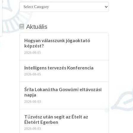
Összes
kategória
Aktuális
Hogyan válasszunk jógaoktató
képzést?
2026-08-05
Intelligens tervezés Konferencia
2026-08-05
Śrīla Lokanātha Goswāmī eltávozási
napja
2026-08-03
Tűzvész után segít az Ételt az
Életért Egerben
2026-08-03