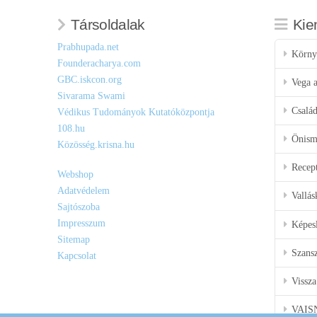
Társoldalak
Kie
Prabhupada.net
Körny
Founderacharya.com
GBC.iskcon.org
Vega a
Sivarama Swami
Csalá
Védikus Tudományok Kutatóközpontja
108.hu
Önisme
Közösség.krisna.hu
Recep
Webshop
Adatvédelem
Vallás
Sajtószoba
Impresszum
Képes
Sitemap
Szansz
Kapcsolat
Vissza
VAIS