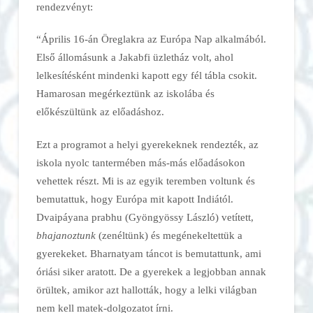
rendezvényt:
“Április 16-án Öreglakra az Európa Nap alkalmából.
Első állomásunk a Jakabfi üzletház volt, ahol
lelkesítésként mindenki kapott egy fél tábla csokit.
Hamarosan megérkeztünk az iskolába és
előkészültünk az előadáshoz.
Ezt a programot a helyi gyerekeknek rendezték, az
iskola nyolc tantermében más-más előadásokon
vehettek részt. Mi is az egyik teremben voltunk és
bemutattuk, hogy Európa mit kapott Indiától.
Dvaipáyana prabhu (Gyöngyössy László) vetített,
bhajanoztunk
(zenéltünk) és megénekeltettük a
gyerekeket. Bharnatyam táncot is bemutattunk, ami
óriási siker aratott. De a gyerekek a legjobban annak
örültek, amikor azt hallották, hogy a lelki világban
nem kell matek-dolgozatot írni.