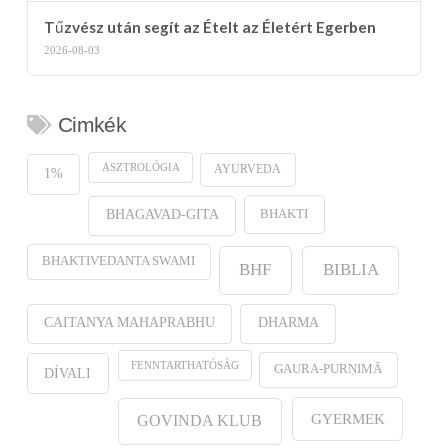
Tűzvész után segít az Ételt az Életért Egerben
2026-08-03
Cimkék
ASZTROLÓGIA
AYURVEDA
1%
BHAKTI
BHAGAVAD-GITA
BHAKTIVEDANTA SWAMI
BHF
BIBLIA
CAITANYA MAHAPRABHU
DHARMA
FENNTARTHATÓSÁG
GAURA-PURṆIMĀ
DÍVALI
GYERMEK
GOVINDA KLUB