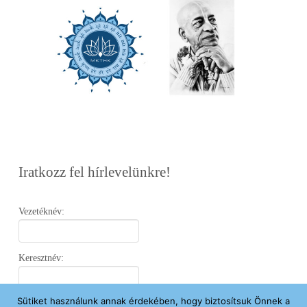
Iratkozz fel hírlevelünkre!
Vezetéknév:
Keresztnév:
Sütiket használunk annak érdekében, hogy biztosítsuk Önnek a
Email: