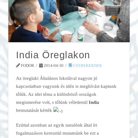
India Öreglakon
FODOR
2014-04-30
GYEREKEKNEK
Az öreglaki Általános Iskolával nagyon jó
kapcsolatban vagyunk és idén is meghívást kaptunk
tőlük. Az idei téma a különböző országok
megismerése volt, s tőlünk véletlenül
India
bemutatását kérték
Ezúttal azonban az egyik tanulónk által írt
fogalmazáson keresztül mutatnánk be ezt a