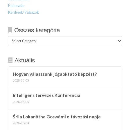
Ételosztás
Kérdések/Válaszok
Összes kategória
Összes
kategória
Aktuális
Hogyan válasszunk jógaoktató képzést?
2026-08-05
Intelligens tervezés Konferencia
2026-08-05
Śrīla Lokanātha Goswāmī eltávozási napja
2026-08-03