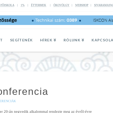
|
FÔISKOLA
|
1%
|
ÉTTERMEK
|
ÖKOVÖLGY
|
WEBSHOP
|
SIVARAMASW
TT
SEGÍTENÉK
HÍREK
RÓLUNK
KAPCSOL
onferencia
FERENCIÁK
r 20-án negyedik alkalommal rendezte meg az évről-évre