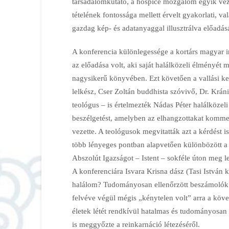
társadalomkutató, a hospice mozgalom egyik vez
tételének fontossága mellett érvelt gyakorlati, v
gazdag kép- és adatanyaggal illusztrálva előadásá
A konferencia különlegessége a kortárs magyar i
az előadása volt, aki saját halálközeli élményét m
nagysikerű könyvében. Ezt követően a vallási ke
lelkész, Cser Zoltán buddhista szóvivő, Dr. Krán
teológus – is értelmezték Nádas Péter halálközel
beszélgetést, amelyben az elhangzottakat kommen
vezette. A teológusok megvitatták azt a kérdést i
több lényeges pontban alapvetően különbözött a
Abszolút Igazságot – Istent – sokféle úton meg l
A konferenciára Isvara Krisna dász (Tasi István k
halálom? Tudományosan ellenőrzött beszámolók el
felvéve végül mégis „kénytelen volt” arra a köve
életek létét rendkívül hatalmas és tudományosan
is meggyőzte a reinkarnáció létezéséről.