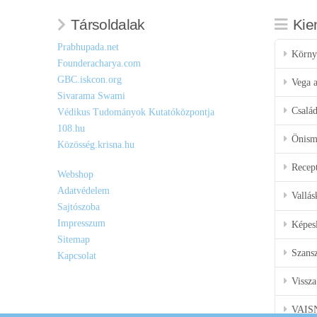
Társoldalak
Kie
Prabhupada.net
Körny
Founderacharya.com
GBC.iskcon.org
Vega a
Sivarama Swami
Csalá
Védikus Tudományok Kutatóközpontja
108.hu
Önisme
Közösség.krisna.hu
Recep
Webshop
Adatvédelem
Vallás
Sajtószoba
Impresszum
Képes
Sitemap
Szansz
Kapcsolat
Vissza
VAIS