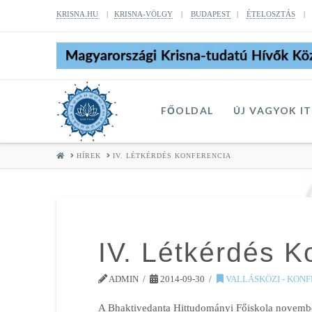
KRISNA.HU
|
KRISNA-VÖLGY
|
BUDAPEST
|
ÉTELOSZTÁS
FŐOLDAL
ÚJ VAGYOK I
HOME
HÍREK
IV. LÉTKÉRDÉS KONFERENCIA
IV. Létkérdés K
ADMIN
2014-09-30
VALLÁSKÖZI - KON
A Bhaktivedanta Hittudományi Főiskola novembe