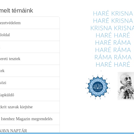
melt témáink
ezetvédelem
loldal
d
reti tesztek
tek
közi
lapküldő
krit szavak kiejtése
 Istenhez Magazin megrendelés
NAVA NAPTÁR