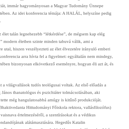
renciát, immár hagyományosan a Magyar Tudomány Ünnepe
tében. Az idei konferencia témája: A HALÁL, helyszíne pedig
.
az élet talán legnehezebb “létkérdése”, de mégsem kap elég
 modern életben szinte minden tabuvá válik, ami a
e utal, hiszen veszélyezteti az élet élvezetére irányuló emberi
 konferencia arra hívta fel a figyelmet: egyáltalán nem mindegy,
etében bizonyosan elkövetkező eseményre, hogyan éli azt át, és
 a világvallások tudós teológusai voltak. Az első előadás a
ng János thanatológus és pszichiáter tolmácsolásában, aki
l tette még hangulatosabbá amúgy is kitűnő produkcióját.
haktivedanta Hittudományi Főiskola rektora, vallásfilozófus)
l vaisnava értelmezéséről, a szentírásokat és a védikus
ondandójának alátámasztására. Hegedűs Katalin