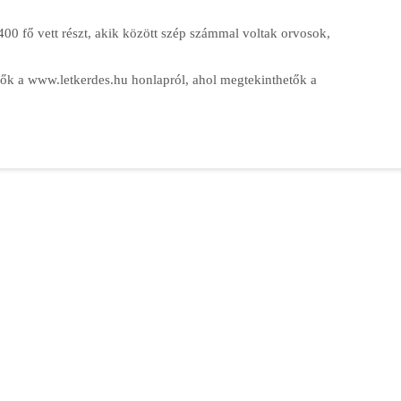
00 fő vett részt, akik között szép számmal voltak orvosok,
etők a www.letkerdes.hu honlapról, ahol megtekinthetők a