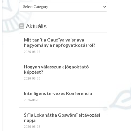
Összes
kategória
Aktuális
Mit tanít a Gauḍīya vaiṣṇava
hagyomány a napfogyatkozásról?
2026-08-07
Hogyan válasszunk jógaoktató
képzést?
2026-08-05
Intelligens tervezés Konferencia
2026-08-05
Śrīla Lokanātha Goswāmī eltávozási
napja
2026-08-03