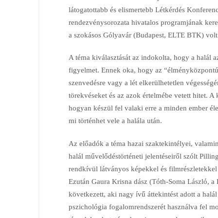
látogatottabb és elismertebb Létkérdés Konfe
rendezvénysorozata hivatalos programjának kere
a szokásos Gólyavár (Budapest, ELTE BTK) volt
A téma kiválasztását az indokolta, hogy a halál 
figyelmet. Ennek oka, hogy az “élményközpontú”
szenvedésre vagy a lét elkerülhetetlen végességér
törekvéseket és az azok értelmébe vetett hitet. A
hogyan készül fel valaki erre a minden ember él
mi történhet vele a halála után.
Az előadók a téma hazai szaktekintélyei, valamint
halál művelődéstörténeti jelentéseiről szólt Pilli
rendkívül látványos képekkel és filmrészletekke
Ezután Gaura Krisna dász (Tóth-Soma László, a B
következett, aki nagy ívű áttekintést adott a halá
pszichológia fogalomrendszerét használva fel m