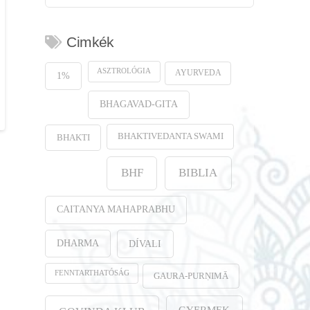
Cimkék
ASZTROLÓGIA
AYURVEDA
1%
BHAGAVAD-GITA
BHAKTIVEDANTA SWAMI
BHAKTI
BHF
BIBLIA
CAITANYA MAHAPRABHU
DHARMA
DÍVALI
FENNTARTHATÓSÁG
GAURA-PURṆIMĀ
GYERMEK