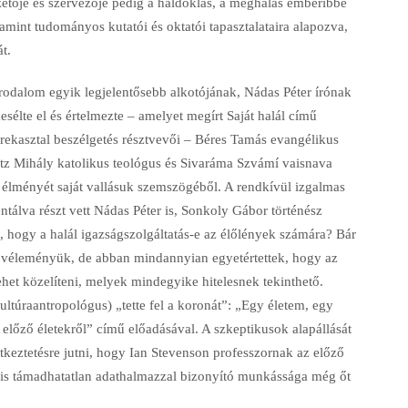
etője és szervezője pedig a haldoklás, a meghalás emberibbé
alamint tudományos kutatói és oktatói tapasztalataira alapozva,
t.
rodalom egyik legjelentősebb alkotójának, Nádas Péter írónak
esélte el és értelmezte – amelyet megírt Saját halál című
rekasztal beszélgetés résztvevői – Béres Tamás evangélikus
itz Mihály katolikus teológus és Sivaráma Szvámí vaisnava
i élményét saját vallásuk szemszögéből. A rendkívül izgalmas
tálva részt vett Nádas Péter is, Sonkoly Gábor történész
s, hogy a halál igazságszolgáltatás-e az élőlények számára? Bár
 véleményük, de abban mindannyian egyetértettek, hogy az
ehet közelíteni, melyek mindegyike hitelesnek tekinthető.
ultúraantropológus) „tette fel a koronát”: „Egy életem, egy
őző életekről” című előadásával. A szkeptikusok alapállását
tkeztetésre jutni, hogy Ian Stevenson professzornak az előző
 is támadhatatlan adathalmazzal bizonyító munkássága még őt