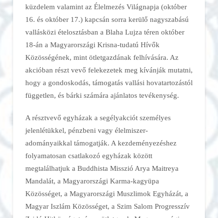
küzdelem valamint az Élelmezés Világnapja (október
16. és október 17.) kapcsán sorra kerülő nagyszabású
vallásközi ételosztásban a Blaha Lujza téren október
18-án a Magyarországi Krisna-tudatú Hívők
Közösségének, mint ötletgazdának felhívására. Az
akcióban részt vevő felekezetek meg kívánják mutatni,
hogy a gondoskodás, támogatás vallási hovatartozástól
független, és bárki számára ajánlatos tevékenység.
A résztvevő egyházak a segélyakciót személyes
jelenlétükkel, pénzbeni vagy élelmiszer-
adományaikkal támogatják. A kezdeményezéshez
folyamatosan csatlakozó egyházak között
megtalálhatjuk a Buddhista Misszió Arya Maitreya
Mandalát, a Magyarországi Karma-kagyüpa
Közösséget, a Magyarországi Muszlimok Egyházát, a
Magyar Iszlám Közösséget, a Szim Salom Progresszív