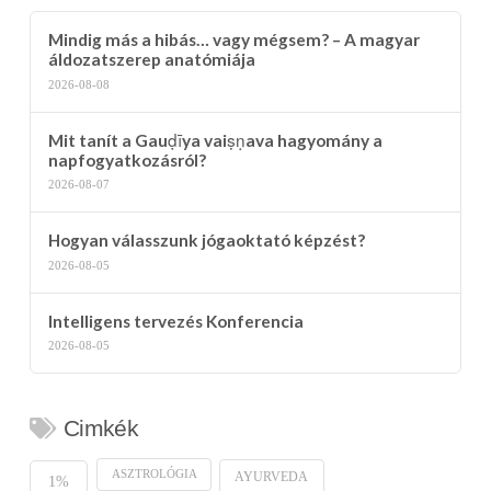
Mindig más a hibás… vagy mégsem? – A magyar
áldozatszerep anatómiája
2026-08-08
Mit tanít a Gauḍīya vaiṣṇava hagyomány a
napfogyatkozásról?
2026-08-07
Hogyan válasszunk jógaoktató képzést?
2026-08-05
Intelligens tervezés Konferencia
2026-08-05
Cimkék
ASZTROLÓGIA
AYURVEDA
1%