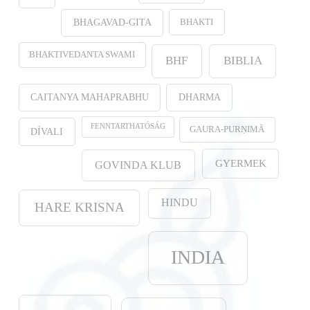
BHAKTI
BHAGAVAD-GITA
BHAKTIVEDANTA SWAMI
BHF
BIBLIA
CAITANYA MAHAPRABHU
DHARMA
FENNTARTHATÓSÁG
GAURA-PURṆIMĀ
DÍVALI
GYERMEK
GOVINDA KLUB
HINDU
HARE KRISNA
INDIA