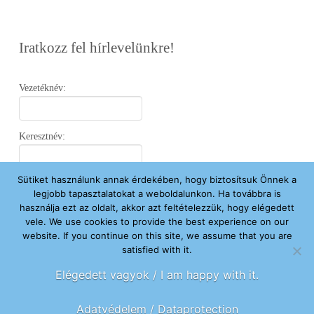
Iratkozz fel hírlevelünkre!
Vezetéknév:
Keresztnév:
Sütiket használunk annak érdekében, hogy biztosítsuk Önnek a
Email:
legjobb tapasztalatokat a weboldalunkon. Ha továbbra is
használja ezt az oldalt, akkor azt feltételezzük, hogy elégedett
vele. We use cookies to provide the best experience on our
Elfogadom az
Adatvédelmi Nyilatkozatot
.
website. If you continue on this site, we assume that you are
satisfied with it.
Feliratkozom
Elégedett vagyok / I am happy with it.
Adatvédelem / Dataprotection