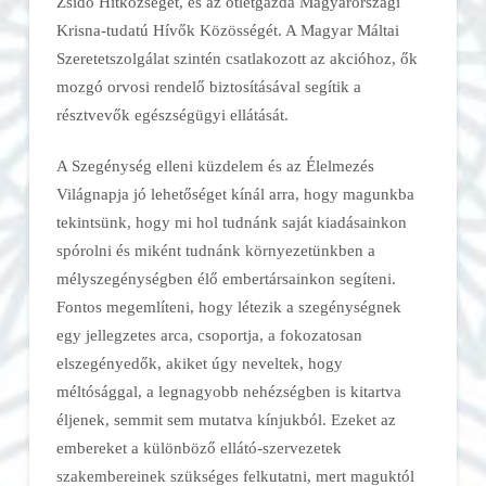
Zsidó Hitközséget, és az ötletgazda Magyarországi
Krisna-tudatú Hívők Közösségét. A Magyar Máltai
Szeretetszolgálat szintén csatlakozott az akcióhoz, ők
mozgó orvosi rendelő biztosításával segítik a
résztvevők egészségügyi ellátását.
A Szegénység elleni küzdelem és az Élelmezés
Világnapja jó lehetőséget kínál arra, hogy magunkba
tekintsünk, hogy mi hol tudnánk saját kiadásainkon
spórolni és miként tudnánk környezetünkben a
mélyszegénységben élő embertársainkon segíteni.
Fontos megemlíteni, hogy létezik a szegénységnek
egy jellegzetes arca, csoportja, a fokozatosan
elszegényedők, akiket úgy neveltek, hogy
méltósággal, a legnagyobb nehézségben is kitartva
éljenek, semmit sem mutatva kínjukból. Ezeket az
embereket a különböző ellátó-szervezetek
szakembereinek szükséges felkutatni, mert maguktól