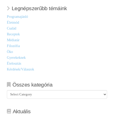
Legnépszerűbb témáink
Programajánló
Életmód
Család
Receptek
Médiatár
Filozófia
Öko
Gyerekeknek
Ételosztás
Kérdések/Válaszok
Összes kategória
Összes
kategória
Aktuális