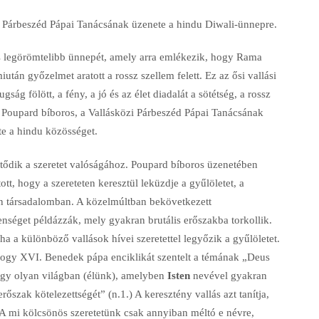
zi Párbeszéd Pápai Tanácsának üzenete a hindu Diwali-ünnepre.
és legörömtelibb ünnepét, amely arra emlékezik, hogy Rama
után győzelmet aratott a rossz szellem felett. Ez az ősi vallási
ág fölött, a fény, a jó és az élet diadalát a sötétség, a rossz
l Poupard bíboros, a Vallásközi Párbeszéd Pápai Tanácsának
te a hindu közösséget.
kötődik a szeretet valóságához. Poupard bíboros üzenetében
tt, hogy a szereteten keresztül leküzdje a gyűlöletet, a
en társadalomban. A közelmúltban bekövetkezett
enséget példázzák, mely gyakran brutális erőszakba torkollik.
a a különböző vallások hívei szeretettel legyőzik a gyűlöletet.
, hogy XVI. Benedek pápa enciklikát szentelt a témának „Deus
Egy olyan világban (élünk), amelyben
Isten
nevével gyakran
rőszak kötelezettségét” (n.1.) A keresztény vallás azt tanítja,
. A mi kölcsönös szeretetünk csak annyiban méltó e névre,