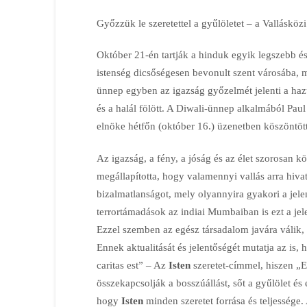
Győzzük le szeretettel a gyűlöletet – a Valláskö
Október 21-én tartják a hinduk egyik legszebb 
istenség dicsőségesen bevonult szent városába, mi
ünnep egyben az igazság győzelmét jelenti a hazugs
és a halál fölött. A Diwali-ünnep alkalmából Pau
elnöke hétfőn (október 16.) üzenetben köszöntöt
Az igazság, a fény, a jóság és az élet szorosan 
megállapította, hogy valamennyi vallás arra hivato
bizalmatlanságot, mely olyannyira gyakori a jel
terrortámadások az indiai Mumbaiban is ezt a jel
Ezzel szemben az egész társadalom javára válik, h
Ennek aktualitását és jelentőségét mutatja az is
caritas est” – Az
Isten
szeretet-címmel, hiszen „
összekapcsolják a bosszúállást, sőt a gyűlölet és e
hogy
Isten
minden szeretet forrása és teljessége