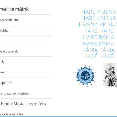
melt témáink
ezetvédelem
loldal
d
reti tesztek
tek
közi
lapküldő
krit szavak kiejtése
 Istenhez Magazin megrendelés
NAVA NAPTÁR