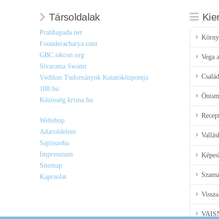
Társoldalak
Kie
Prabhupada.net
Körny
Founderacharya.com
GBC.iskcon.org
Vega a
Sivarama Swami
Csalá
Védikus Tudományok Kutatóközpontja
108.hu
Önisme
Közösség.krisna.hu
Recep
Webshop
Adatvédelem
Vallás
Sajtószoba
Impresszum
Képes
Sitemap
Szansz
Kapcsolat
Vissza
VAIS