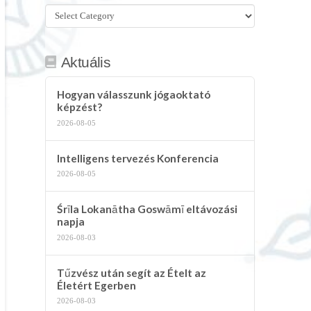
Összes
kategória
Aktuális
Hogyan válasszunk jógaoktató
képzést?
2026-08-05
Intelligens tervezés Konferencia
2026-08-05
Śrīla Lokanātha Goswāmī eltávozási
napja
2026-08-03
Tűzvész után segít az Ételt az
Életért Egerben
2026-08-03