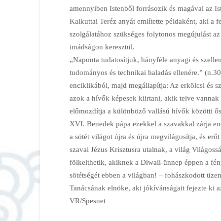
amennyiben Istenből forrásozik és magával az Is
Kalkuttai Teréz anyát említette példaként, aki a f
szolgálatához szükséges folytonos megújulást az 
imádságon keresztül.
„Naponta tudatosítjuk, hányféle anyagi és szell
tudományos és technikai haladás ellenére.” (n.30
enciklikából, majd megállapítja: Az erkölcsi és s
azok a hívők képesek kiirtani, akik telve vannak s
előmozdítja a különböző vallású hívők közötti ős
XVI. Benedek pápa ezekkel a szavakkal zárja enci
a sötét világot újra és újra megvilágosítja, és e
szavai Jézus Krisztusra utalnak, a világ Világoss
fölkelthetik, akiknek a Diwali-ünnep éppen a fény
sötétségét ebben a világban! – fohászkodott üze
Tanácsának elnöke, aki jókívánságait fejezte ki
VR/Spesnet