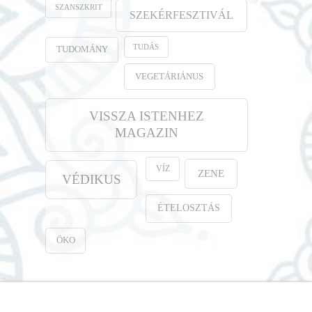
SZANSZKRIT
SZEKÉRFESZTIVÁL
TUDÁS
TUDOMÁNY
VEGETÁRIÁNUS
VISSZA ISTENHEZ
MAGAZIN
VÍZ
ZENE
VÉDIKUS
ÉTELOSZTÁS
ÖKO