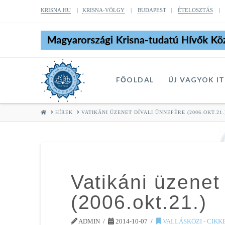
KRISNA.HU
|
KRISNA-VÖLGY
|
BUDAPEST
|
ÉTELOSZTÁS
FŐOLDAL
ÚJ VAGYOK I
HOME
HÍREK
VATIKÁNI ÜZENET DÍVALI ÜNNEPÉRE (2006.OKT.21.
Vatikáni üzenet
(2006.okt.21.)
ADMIN
2014-10-07
VALLÁSKÖZI - CIKK