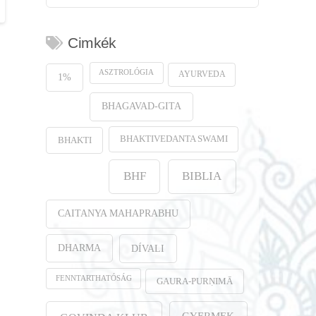
Cimkék
ASZTROLÓGIA
AYURVEDA
1%
BHAGAVAD-GITA
BHAKTIVEDANTA SWAMI
BHAKTI
BHF
BIBLIA
CAITANYA MAHAPRABHU
DHARMA
DÍVALI
FENNTARTHATÓSÁG
GAURA-PURṆIMĀ
GYERMEK