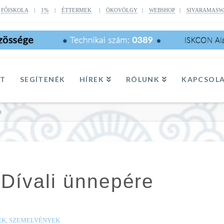
|
FÔISKOLA
|
1%
|
ÉTTERMEK
|
ÖKOVÖLGY
|
WEBSHOP
|
SIVARAMASW
TT
SEGÍTENÉK
HÍREK
RÓLUNK
KAPCSOL
)
 Dívali ünnepére
EK, SZEMELVÉNYEK