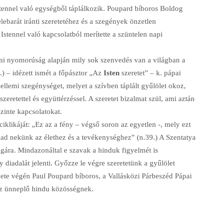
tennel való egységből táplálkozik. Poupard bíboros Boldog
elebarát iránti szeretetéhez és a szegények önzetlen
Istennel való kapcsolatból merítette a szüntelen napi
emi nyomorúság alapján mily sok szenvedés van a világban a
.) – idézett ismét a főpásztor „Az
Isten
szeretet” – k. pápai
zellemi szegénységet, melyet a szívben táplált gyűlölet okoz,
zeretettel és együttérzéssel. A szeretet bizalmat szül, ami aztán
zinte kapcsolatokat.
klikáját: „Ez az a fény – végső soron az egyetlen -, mely ezt
rőt ad nekünk az élethez és a tevékenységhez” (n.39.) A Szentatya
ágára. Mindazonáltal e szavak a hinduk figyelmét is
 diadalát jelenti. Győzze le végre szeretetünk a gyűlölet
nete végén Paul Poupard bíboros, a Vallásközi Párbeszéd Pápai
 az ünneplő hindu közösségnek.