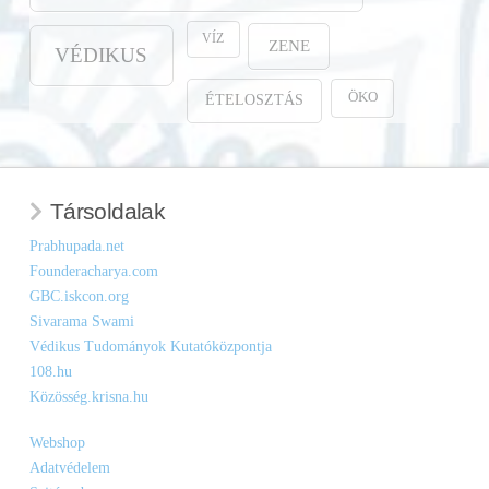
VÍZ
ZENE
VÉDIKUS
ÖKO
ÉTELOSZTÁS
Társoldalak
Prabhupada.net
Founderacharya.com
GBC.iskcon.org
Sivarama Swami
Védikus Tudományok Kutatóközpontja
108.hu
Közösség.krisna.hu
Webshop
Adatvédelem