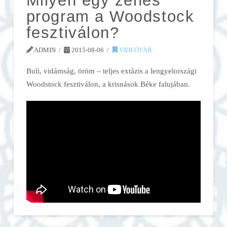
Milyen egy zenés
program a Woodstock
fesztiválon?
ADMIN
2015-08-06
VIDEÓTÁR
Buli, vidámság, öröm – teljes extázis a lengyelországi
Woodstock fesztiválon, a krisnások Béke falujában.