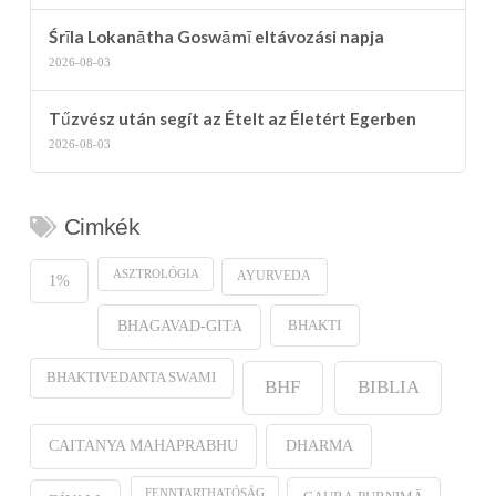
Śrīla Lokanātha Goswāmī eltávozási napja
2026-08-03
Tűzvész után segít az Ételt az Életért Egerben
2026-08-03
Cimkék
ASZTROLÓGIA
AYURVEDA
1%
BHAKTI
BHAGAVAD-GITA
BHAKTIVEDANTA SWAMI
BHF
BIBLIA
CAITANYA MAHAPRABHU
DHARMA
FENNTARTHATÓSÁG