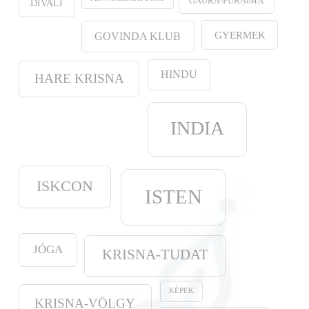
GAURA-PURṆIMĀ
DÍVALI
GYERMEK
GOVINDA KLUB
HINDU
HARE KRISNA
INDIA
ISKCON
ISTEN
JÓGA
KRISNA-TUDAT
KÉPEK
KRISNA-VÖLGY