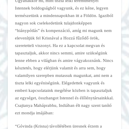
Ugyanakkor mi, mint tiszta lelki teremtményei
Istennek boldogságból vagyunk, és ez kéne, legyen
természetünk a mindennapokban itt a Földön. Igaziból
nagyon sok cselekedetünk tulajdonképpen
“hiánypótlás” és kompenzáció, amíg mi magunk nem
elevenítjük fel Krisnával a Hozzá fűződő örök,
szeretetteli viszonyt. Ha ez a kapcsolat megvan és
tapasztaljuk, akkor nincs semmi, amire szükségünk
lenne ebben a világban és amire vágyakoznánk. Nincs
késztetés, hogy elérjünk valamit és arra sem, hogy
valamilyen szerepben mutassuk magunkat, ami nem a
tiszta lelki egyéniségünk. Elégedettek vagyunk és
emberi kapcsolataink megélése közben is tapasztaljuk
az egységet, összhangot Istennel és élőlénytársainkkal.
Csajtanya Maháprabhu, Indiában élt nagy szent tanító
ezt mondja imájában:
“Góvinda (Krisna) távollétében üresnek érzem a