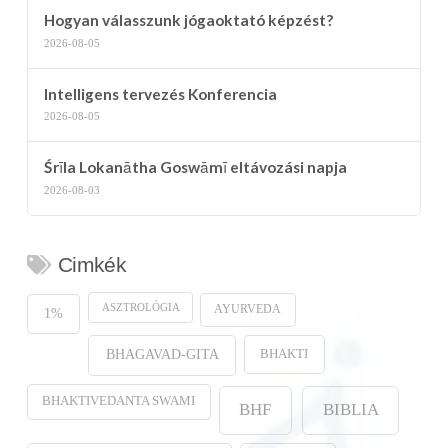
Hogyan válasszunk jógaoktató képzést?
2026-08-05
Intelligens tervezés Konferencia
2026-08-05
Śrīla Lokanātha Goswāmī eltávozási napja
2026-08-03
Cimkék
ASZTROLÓGIA
AYURVEDA
1%
BHAKTI
BHAGAVAD-GITA
BHAKTIVEDANTA SWAMI
BHF
BIBLIA