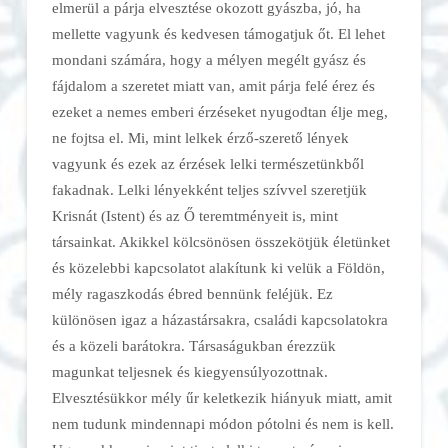
elmerül a párja elvesztése okozott gyászba, jó, ha
mellette vagyunk és kedvesen támogatjuk őt. El lehet
mondani számára, hogy a mélyen megélt gyász és
fájdalom a szeretet miatt van, amit párja felé érez és
ezeket a nemes emberi érzéseket nyugodtan élje meg,
ne fojtsa el. Mi, mint lelkek érző-szerető lények
vagyunk és ezek az érzések lelki természetünkből
fakadnak. Lelki lényekként teljes szívvel szeretjük
Krisnát (Istent) és az Ő teremtményeit is, mint
társainkat. Akikkel kölcsönösen összekötjük életünket
és közelebbi kapcsolatot alakítunk ki velük a Földön,
mély ragaszkodás ébred bennünk feléjük. Ez
különösen igaz a házastársakra, családi kapcsolatokra
és a közeli barátokra. Társaságukban érezzük
magunkat teljesnek és kiegyensúlyozottnak.
Elvesztésükkor mély űr keletkezik hiányuk miatt, amit
nem tudunk mindennapi módon pótolni és nem is kell.