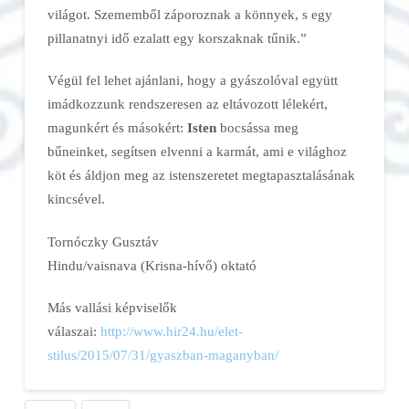
világot. Szememből záporoznak a könnyek, s egy
pillanatnyi idő ezalatt egy korszaknak tűnik.”
Végül fel lehet ajánlani, hogy a gyászolóval együtt
imádkozzunk rendszeresen az eltávozott lélekért,
magunkért és másokért:
Isten
bocsássa meg
bűneinket, segítsen elvenni a karmát, ami e világhoz
köt és áldjon meg az istenszeretet megtapasztalásának
kincsével.
Tornóczky Gusztáv
Hindu/vaisnava (Krisna-hívő) oktató
Más vallási képviselők
válaszai:
http://www.hir24.hu/elet-
stilus/2015/07/31/gyaszban-maganyban/