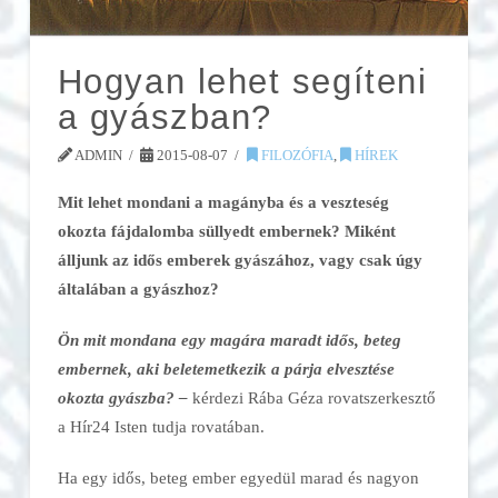
Hogyan lehet segíteni
a gyászban?
ADMIN
2015-08-07
FILOZÓFIA
,
HÍREK
Mit lehet mondani a magányba és a veszteség
okozta fájdalomba süllyedt embernek? Miként
álljunk az idős emberek gyászához, vagy csak úgy
általában a gyászhoz?
Ön mit mondana egy magára maradt idős, beteg
embernek, aki beletemetkezik a párja elvesztése
okozta gyászba? –
kérdezi Rába Géza rovatszerkesztő
a Hír24 Isten tudja rovatában.
Ha egy idős, beteg ember egyedül marad és nagyon