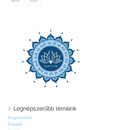
HINDU
ISTEN
Legnépszerűbb témáink
Programajánló
Életmód