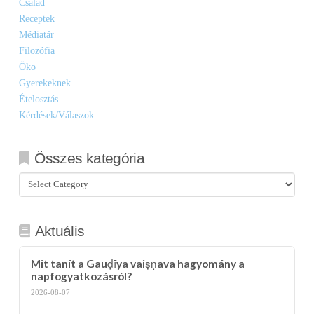
Család
Receptek
Médiatár
Filozófia
Öko
Gyerekeknek
Ételosztás
Kérdések/Válaszok
Összes kategória
Összes
kategória
Aktuális
Mit tanít a Gauḍīya vaiṣṇava hagyomány a
napfogyatkozásról?
2026-08-07