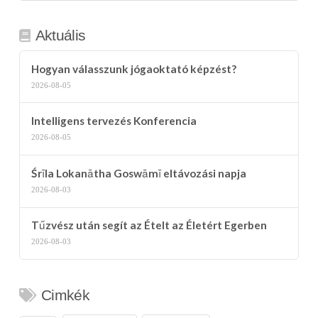
Aktuális
Hogyan válasszunk jógaoktató képzést?
2026-08-05
Intelligens tervezés Konferencia
2026-08-05
Śrīla Lokanātha Goswāmī eltávozási napja
2026-08-03
Tűzvész után segít az Ételt az Életért Egerben
2026-08-03
Cimkék