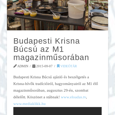
Budapesti Krisna
Búcsú az M1
magazinműsorában
ADMIN
2015-09-07
VIDEÓTÁR
Budapesti Krisna Búcsú ajánló és beszélgetés a
Krisna-hívők tradícióiról, hagyományairól az M1 élő
magazinműsorában, augusztus 29-én, szombat
délelőtt. Köszönet a stábnak!
www.eloadas.tv
,
www.mediaklikk.hu