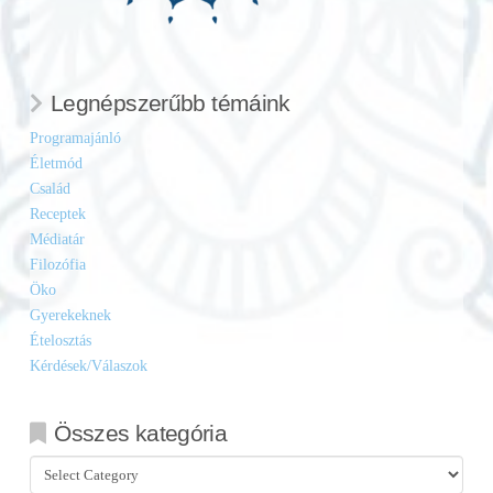
Legnépszerűbb témáink
Programajánló
Életmód
Család
Receptek
Médiatár
Filozófia
Öko
Gyerekeknek
Ételosztás
Kérdések/Válaszok
Összes kategória
Összes
kategória