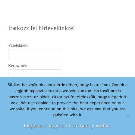
Iratkozz fel hírlevelünkre!
Vezetéknév:
Keresztnév:
Sütiket használunk annak érdekében, hogy biztosítsuk Önnek a
Email:
legjobb tapasztalatokat a weboldalunkon. Ha továbbra is
használja ezt az oldalt, akkor azt feltételezzük, hogy elégedett
vele. We use cookies to provide the best experience on our
Elfogadom az
Adatvédelmi Nyilatkozatot
.
website. If you continue on this site, we assume that you are
satisfied with it.
Feliratkozom
Elégedett vagyok / I am happy with it.