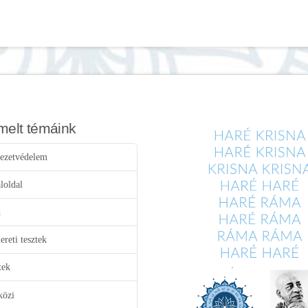
melt témáink
ezetvédelem
loldal
d
reti tesztek
tek
közi