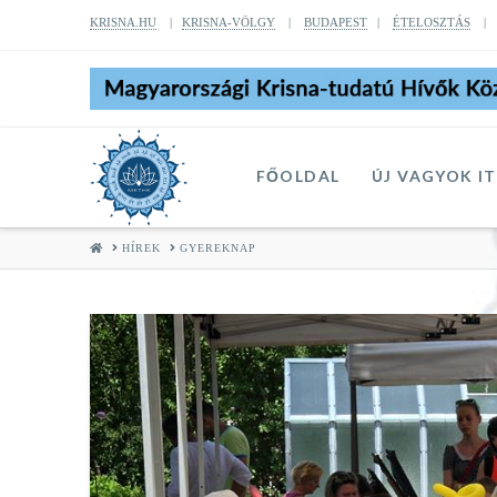
KRISNA.HU
|
KRISNA-VÖLGY
|
BUDAPEST
|
ÉTELOSZTÁS
FŐOLDAL
ÚJ VAGYOK I
HOME
HÍREK
GYEREKNAP