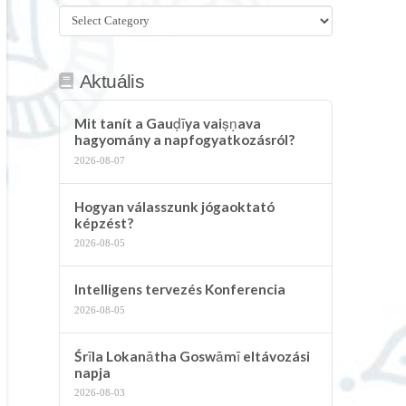
Összes
kategória
Aktuális
Mit tanít a Gauḍīya vaiṣṇava
hagyomány a napfogyatkozásról?
2026-08-07
Hogyan válasszunk jógaoktató
képzést?
2026-08-05
Intelligens tervezés Konferencia
2026-08-05
Śrīla Lokanātha Goswāmī eltávozási
napja
2026-08-03