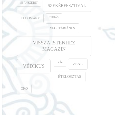
SZANSZKRIT
SZEKÉRFESZTIVÁL
TUDÁS
TUDOMÁNY
VEGETÁRIÁNUS
VISSZA ISTENHEZ
MAGAZIN
VÍZ
ZENE
VÉDIKUS
ÉTELOSZTÁS
ÖKO