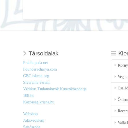
Társoldalak
Kie
Prabhupada.net
Körny
Founderacharya.com
GBC.iskcon.org
Vega a
Sivarama Swami
Csalá
Védikus Tudományok Kutatóközpontja
108.hu
Önisme
Közösség.krisna.hu
Recep
Webshop
Adatvédelem
Vallás
Sajtószoba