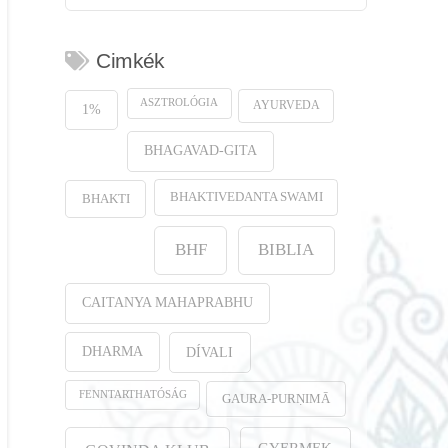
Cimkék
ASZTROLÓGIA
AYURVEDA
1%
BHAGAVAD-GITA
BHAKTIVEDANTA SWAMI
BHAKTI
BHF
BIBLIA
CAITANYA MAHAPRABHU
DHARMA
DÍVALI
FENNTARTHATÓSÁG
GAURA-PURṆIMĀ
GYERMEK