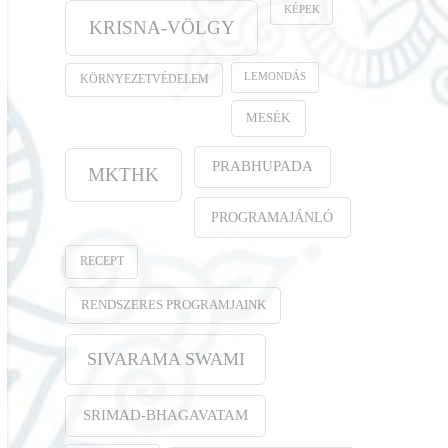
KÉPEK
KRISNA-VÖLGY
LEMONDÁS
KÖRNYEZETVÉDELEM
MESÉK
PRABHUPADA
MKTHK
PROGRAMAJÁNLÓ
RECEPT
RENDSZERES PROGRAMJAINK
SIVARAMA SWAMI
SRIMAD-BHAGAVATAM