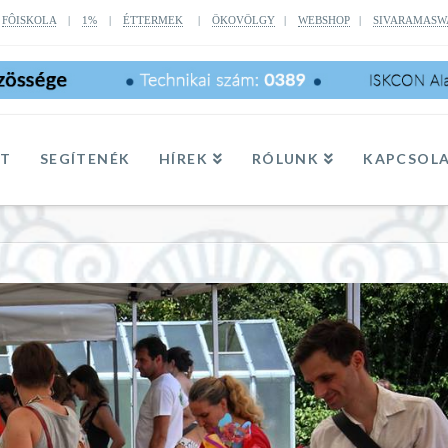
|
FÔISKOLA
|
1%
|
ÉTTERMEK
|
ÖKOVÖLGY
|
WEBSHOP
|
SIVARAMASW
TT
SEGÍTENÉK
HÍREK
RÓLUNK
KAPCSOL