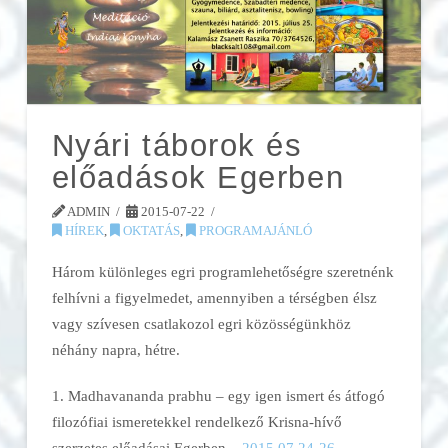
Nyári táborok és
előadások Egerben
ADMIN
2015-07-22
HÍREK
,
OKTATÁS
,
PROGRAMAJÁNLÓ
Három különleges egri programlehetőségre szeretnénk
felhívni a figyelmedet, amennyiben a térségben élsz
vagy szívesen csatlakozol egri közösségünkhöz
néhány napra, hétre.
1. Madhavananda prabhu – egy igen ismert és átfogó
filozófiai ismeretekkel rendelkező Krisna-hívő
szerzetes előadásai Egerben –
2015.07.24-26
.