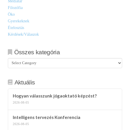
Médiatár
Filozófia
Öko
Gyerekeknek
Ételosztás
Kérdések/Válaszok
Összes kategória
Összes
kategória
Aktuális
Hogyan válasszunk jógaoktató képzést?
2026-08-05
Intelligens tervezés Konferencia
2026-08-05