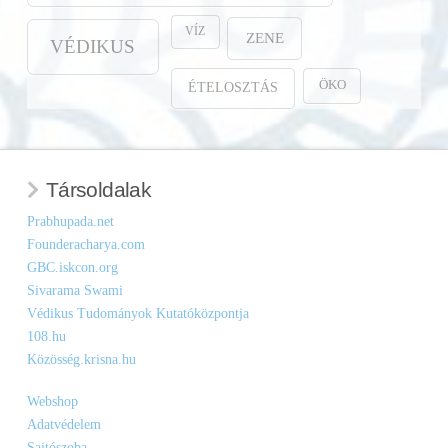
VÍZ
ZENE
VÉDIKUS
ÖKO
ÉTELOSZTÁS
Társoldalak
Prabhupada.net
Founderacharya.com
GBC.iskcon.org
Sivarama Swami
Védikus Tudományok Kutatóközpontja
108.hu
Közösség.krisna.hu
Webshop
Adatvédelem
Sajtószoba