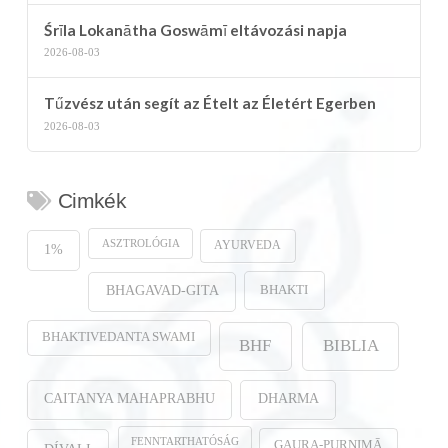
Śrīla Lokanātha Goswāmī eltávozási napja
2026-08-03
Tűzvész után segít az Ételt az Életért Egerben
2026-08-03
Cimkék
ASZTROLÓGIA
AYURVEDA
1%
BHAKTI
BHAGAVAD-GITA
BHAKTIVEDANTA SWAMI
BHF
BIBLIA
CAITANYA MAHAPRABHU
DHARMA
FENNTARTHATÓSÁG
GAURA-PURṆIMĀ