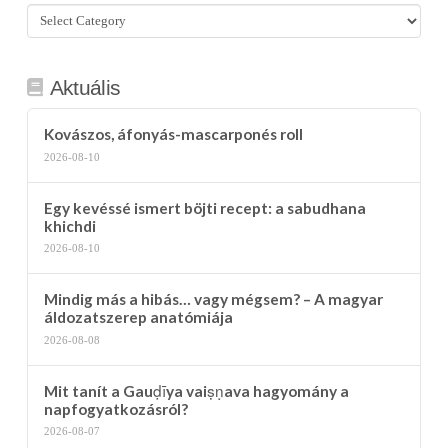
Összes
kategória
Aktuális
Kovászos, áfonyás-mascarponés roll
2026-08-10
Egy kevéssé ismert böjti recept: a sabudhana
khichdi
2026-08-10
Mindig más a hibás… vagy mégsem? – A magyar
áldozatszerep anatómiája
2026-08-08
Mit tanít a Gauḍīya vaiṣṇava hagyomány a
napfogyatkozásról?
2026-08-07