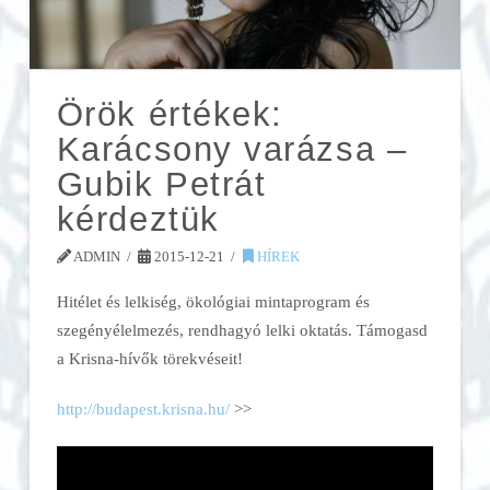
Örök értékek:
Karácsony varázsa –
Gubik Petrát
kérdeztük
ADMIN
2015-12-21
HÍREK
Hitélet és lelkiség, ökológiai mintaprogram és
szegényélelmezés, rendhagyó lelki oktatás. Támogasd
a Krisna-hívők törekvéseit!
http://budapest.krisna.hu/
>>