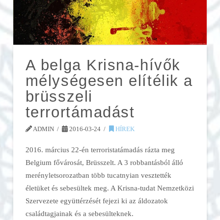
A belga Krisna-hívők
mélységesen elítélik a
brüsszeli
terrortámadást
ADMIN
2016-03-24
HÍREK
2016. március 22-én terroristatámadás rázta meg
Belgium fővárosát, Brüsszelt. A 3 robbantásból álló
merényletsorozatban több tucatnyian vesztették
életüket és sebesültek meg. A Krisna-tudat Nemzetközi
Szervezete együttérzését fejezi ki az áldozatok
családtagjainak és a sebesülteknek.