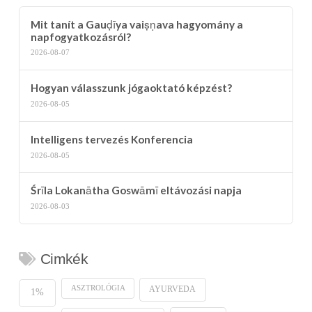
Mit tanít a Gauḍīya vaiṣṇava hagyomány a
napfogyatkozásról?
2026-08-07
Hogyan válasszunk jógaoktató képzést?
2026-08-05
Intelligens tervezés Konferencia
2026-08-05
Śrīla Lokanātha Goswāmī eltávozási napja
2026-08-03
Cimkék
ASZTROLÓGIA
AYURVEDA
1%