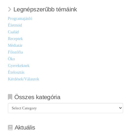
Legnépszerűbb témáink
Programajánló
Életmód
Család
Receptek
Médiatár
Filozófia
Öko
Gyerekeknek
Ételosztás
Kérdések/Válaszok
Összes kategória
Összes
kategória
Aktuális