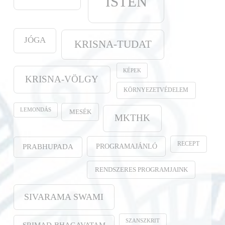
ISTEN
JÓGA
KRISNA-TUDAT
KÉPEK
KRISNA-VÖLGY
KÖRNYEZETVÉDELEM
LEMONDÁS
MESÉK
MKTHK
RECEPT
PROGRAMAJÁNLÓ
PRABHUPADA
RENDSZERES PROGRAMJAINK
SIVARAMA SWAMI
SZANSZKRIT
SRIMAD-BHAGAVATAM