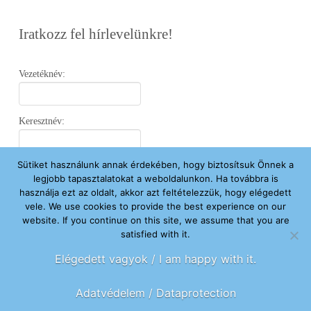
Iratkozz fel hírlevelünkre!
Vezetéknév:
Keresztnév:
Sütiket használunk annak érdekében, hogy biztosítsuk Önnek a
Email:
legjobb tapasztalatokat a weboldalunkon. Ha továbbra is
használja ezt az oldalt, akkor azt feltételezzük, hogy elégedett
vele. We use cookies to provide the best experience on our
Elfogadom az
Adatvédelmi Nyilatkozatot
.
website. If you continue on this site, we assume that you are
satisfied with it.
Feliratkozom
Elégedett vagyok / I am happy with it.
Adatvédelem / Dataprotection
FŐOLDAL
ÚJ VAGYOK ITT
SEGÍTENÉK
HÍREK
RÓLUNK