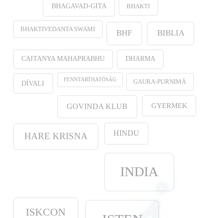
BHAKTI
BHAGAVAD-GITA
BHAKTIVEDANTA SWAMI
BHF
BIBLIA
CAITANYA MAHAPRABHU
DHARMA
FENNTARTHATÓSÁG
GAURA-PURṆIMĀ
DÍVALI
GYERMEK
GOVINDA KLUB
HINDU
HARE KRISNA
INDIA
ISKCON