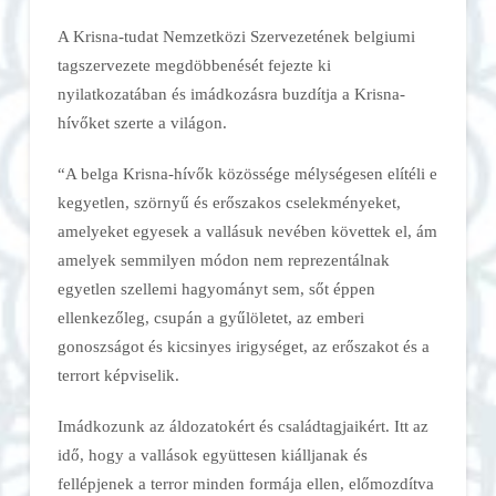
A Krisna-tudat Nemzetközi Szervezetének belgiumi
tagszervezete megdöbbenését fejezte ki
nyilatkozatában és imádkozásra buzdítja a Krisna-
hívőket szerte a világon.
“A belga Krisna-hívők közössége mélységesen elítéli e
kegyetlen, szörnyű és erőszakos cselekményeket,
amelyeket egyesek a vallásuk nevében követtek el, ám
amelyek semmilyen módon nem reprezentálnak
egyetlen szellemi hagyományt sem, sőt éppen
ellenkezőleg, csupán a gyűlöletet, az emberi
gonoszságot és kicsinyes irigységet, az erőszakot és a
terrort képviselik.
Imádkozunk az áldozatokért és családtagjaikért. Itt az
idő, hogy a vallások együttesen kiálljanak és
fellépjenek a terror minden formája ellen, előmozdítva