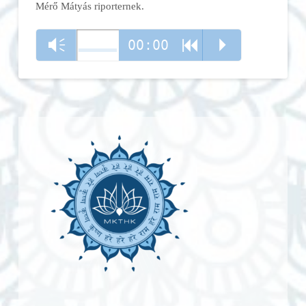
Mérő Mátyás riporternek.
00:00
Vm
R
P