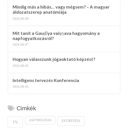
Mindig más a hibás… vagy mégsem? – A magyar
áldozatszerep anatómiája
2026-08-08
Mit tanít a Gauḍīya vaiṣṇava hagyomány a
napfogyatkozásról?
2026-08-07
Hogyan válasszunk jógaoktató képzést?
2026-08-05
Intelligens tervezés Konferencia
2026-08-05
Cimkék
ASZTROLÓGIA
AYURVEDA
1%