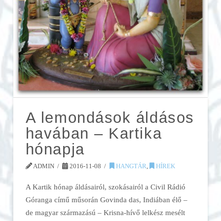
A lemondások áldásos
havában – Kartika
hónapja
ADMIN
2016-11-08
HANGTÁR
,
HÍREK
A Kartik hónap áldásairól, szokásairól a Civil Rádió
Góranga című műsorán Govinda das, Indiában élő –
de magyar származású – Krisna-hívő lelkész mesélt