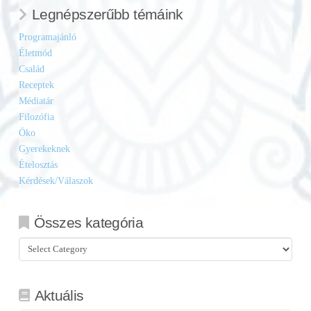
Legnépszerűbb témáink
Programajánló
Életmód
Család
Receptek
Médiatár
Filozófia
Öko
Gyerekeknek
Ételosztás
Kérdések/Válaszok
Összes kategória
Összes
kategória
Aktuális