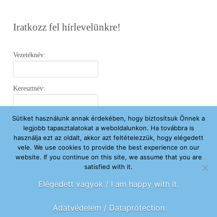
Iratkozz fel hírlevelünkre!
Vezetéknév:
Keresztnév:
Sütiket használunk annak érdekében, hogy biztosítsuk Önnek a
Email:
legjobb tapasztalatokat a weboldalunkon. Ha továbbra is
használja ezt az oldalt, akkor azt feltételezzük, hogy elégedett
vele. We use cookies to provide the best experience on our
Elfogadom az
Adatvédelmi Nyilatkozatot
.
website. If you continue on this site, we assume that you are
satisfied with it.
Feliratkozom
Elégedett vagyok / I am happy with it.
Adatvédelem / Dataprotection
FŐOLDAL
ÚJ VAGYOK ITT
SEGÍTENÉK
HÍREK
RÓLUNK