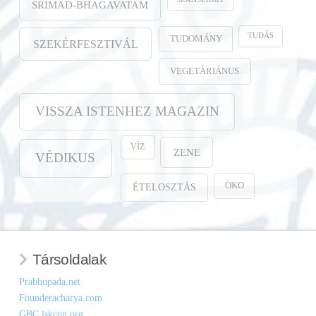
SRIMAD-BHAGAVATAM
TUDÁS
TUDOMÁNY
SZEKÉRFESZTIVÁL
VEGETÁRIÁNUS
VISSZA ISTENHEZ MAGAZIN
VÍZ
ZENE
VÉDIKUS
ÖKO
ÉTELOSZTÁS
Társoldalak
Prabhupada.net
Founderacharya.com
GBC.iskcon.org