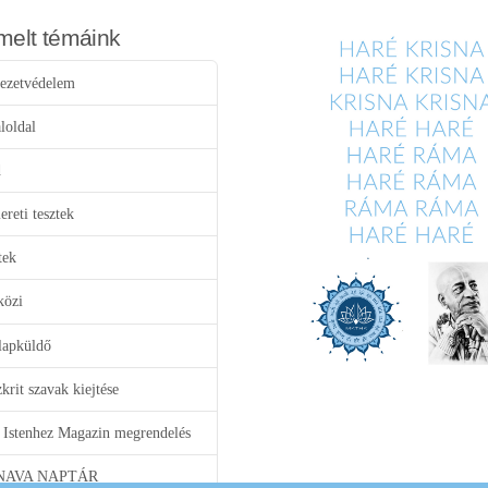
melt témáink
ezetvédelem
loldal
d
reti tesztek
tek
közi
lapküldő
krit szavak kiejtése
 Istenhez Magazin megrendelés
NAVA NAPTÁR