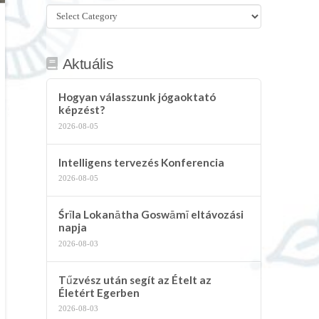
Összes
kategória
Aktuális
Hogyan válasszunk jógaoktató
képzést?
2026-08-05
Intelligens tervezés Konferencia
2026-08-05
Śrīla Lokanātha Goswāmī eltávozási
napja
2026-08-03
Tűzvész után segít az Ételt az
Életért Egerben
2026-08-03