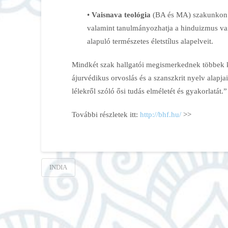
•
Vaisnava teológia
(BA és MA) szakunkon pe
valamint tanulmányozhatja a hinduizmus vai
alapuló természetes életstílus alapelveit.
Mindkét szak hallgatói megismerkednek többek 
ájurvédikus orvoslás és a szanszkrit nyelv alapja
lélekről szóló ősi tudás elméletét és gyakorlatát.”
További részletek itt:
http://bhf.hu/
>>
INDIA