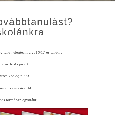
továbbtanulást?
skolánkra
 lehet jelentezni a 2016/17-es tanévre:
snava Teológia BA
snava Teológia MA
nava Jógamester BA
téses formában egyaránt!