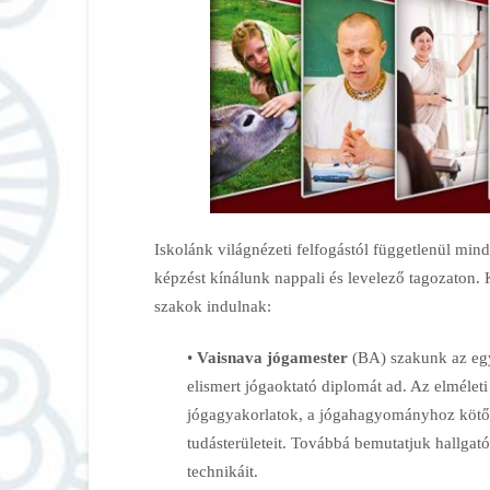
Iskolánk világnézeti felfogástól függetlenül min
képzést kínálunk nappali és levelező tagozaton.
szakok indulnak:
•
Vaisnava jógamester
(BA) szakunk az egy
elismert jógaoktató diplomát ad. Az elméleti
jógagyakorlatok, a jógahagyományhoz kötőd
tudásterületeit. Továbbá bemutatjuk hallgató
technikáit.