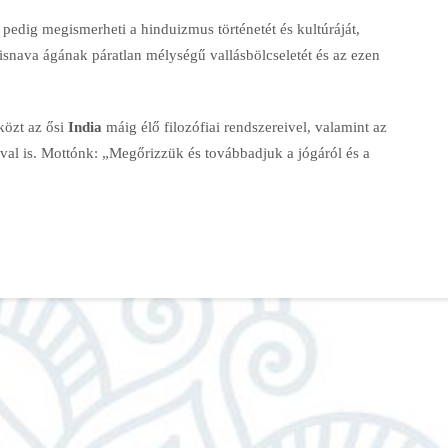
dig megismerheti a hinduizmus történetét és kultúráját,
snava ágának páratlan mélységű vallásbölcseletét és az ezen
közt az ősi
India
máig élő filozófiai rendszereivel, valamint az
ival is. Mottónk: „Megőrizzük és továbbadjuk a jógáról és a