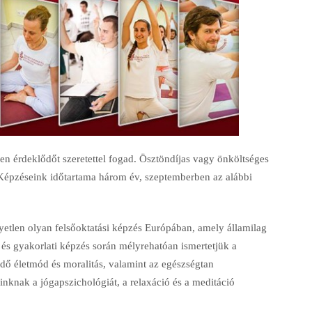
den érdeklődőt szeretettel fogad. Ösztöndíjas vagy önköltséges
 Képzéseink időtartama három év, szeptemberben az alábbi
etlen olyan felsőoktatási képzés Európában, amely államilag
 és gyakorlati képzés során mélyrehatóan ismertetjük a
ő életmód és moralitás, valamint az egészségtan
inknak a jógapszichológiát, a relaxáció és a meditáció