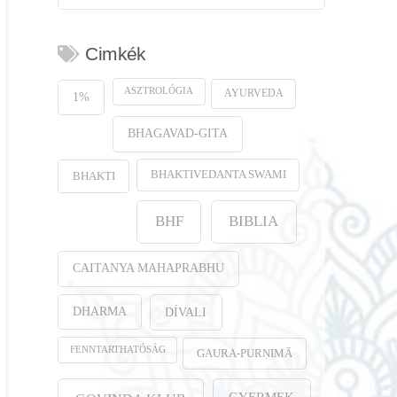
Cimkék
ASZTROLÓGIA
AYURVEDA
1%
BHAGAVAD-GITA
BHAKTIVEDANTA SWAMI
BHAKTI
BHF
BIBLIA
CAITANYA MAHAPRABHU
DHARMA
DÍVALI
FENNTARTHATÓSÁG
GAURA-PURṆIMĀ
GYERMEK