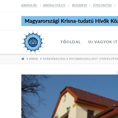
KRISNA.HU
|
KRISNA-VÖLGY
|
BUDAPEST
|
ÉTELOSZTÁS
FŐOLDAL
ÚJ VAGYOK I
HOME
HÍREK
ÁTÉRTÉKELTED A TOVÁBBTANULÁST? UTÓFELVÉTE