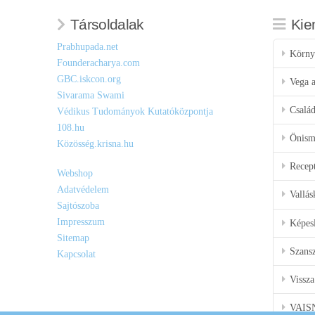
Társoldalak
Kie
Prabhupada.net
Körny
Founderacharya.com
GBC.iskcon.org
Vega a
Sivarama Swami
Csalá
Védikus Tudományok Kutatóközpontja
108.hu
Önisme
Közösség.krisna.hu
Recep
Webshop
Adatvédelem
Vallás
Sajtószoba
Impresszum
Képes
Sitemap
Szansz
Kapcsolat
Vissza
VAIS