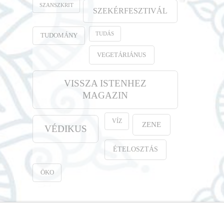
SZANSZKRIT
SZEKÉRFESZTIVÁL
TUDÁS
TUDOMÁNY
VEGETÁRIÁNUS
VISSZA ISTENHEZ
MAGAZIN
VÍZ
ZENE
VÉDIKUS
ÉTELOSZTÁS
ÖKO