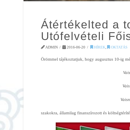
Átértékelted a 
Utófelvételi Fői
ADMIN
2016-06-20
HÍREK
,
OKTATÁS
Örömmel tájékoztatjuk, hogy augusztus 10-ig még
Vai
Vai
Vais
szakokra, államilag finanszírozott és költségtérí