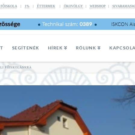
|
FÔISKOLA
|
1%
|
ÉTTERMEK
|
ÖKOVÖLGY
|
WEBSHOP
|
SIVARAMASW
TT
SEGÍTENÉK
HÍREK
RÓLUNK
KAPCSOL
LI FŐISKOLÁNKRA