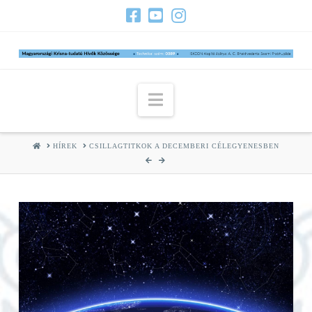
Navigation
HOME
HÍREK
CSILLAGTITKOK A DECEMBERI CÉLEGYENESBEN