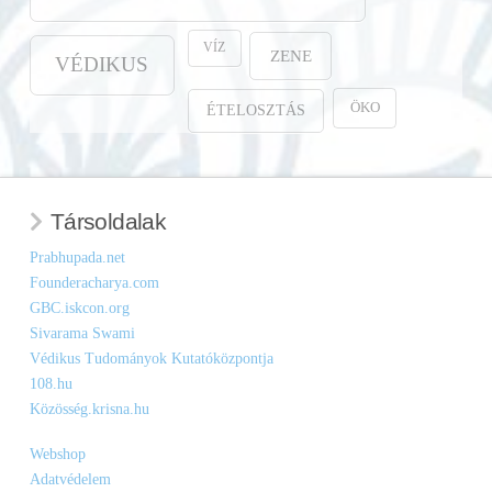
VÍZ
ZENE
VÉDIKUS
ÖKO
ÉTELOSZTÁS
Társoldalak
Prabhupada.net
Founderacharya.com
GBC.iskcon.org
Sivarama Swami
Védikus Tudományok Kutatóközpontja
108.hu
Közösség.krisna.hu
Webshop
Adatvédelem