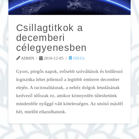
Csillagtitkok a
decemberi
célegyenesben
ADMIN
2016-12-05
HÍREK
Gyors, pörgős napok, erősebb szóváltások és brillírozó
logisztika lehet jellemző a legtöbb emberre december
elején. A racionalitásnak, a nehéz dolgok letudásának
kedvező időszak ez, amikor könnyedén túleshetünk
mindenféle nyűggé vált kötelességen. Az utolsó másfél
hét, mielőtt ellazulhatunk.