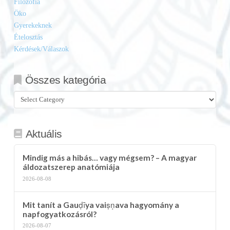
Filozófia
Öko
Gyerekeknek
Ételosztás
Kérdések/Válaszok
Összes kategória
Összes
kategória
Aktuális
Mindig más a hibás… vagy mégsem? – A magyar
áldozatszerep anatómiája
2026-08-08
Mit tanít a Gauḍīya vaiṣṇava hagyomány a
napfogyatkozásról?
2026-08-07