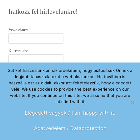
Iratkozz fel hírlevelünkre!
Vezetéknév:
Keresztnév:
Sütiket használunk annak érdekében, hogy biztosítsuk Önnek a
Email:
legjobb tapasztalatokat a weboldalunkon. Ha továbbra is
használja ezt az oldalt, akkor azt feltételezzük, hogy elégedett
vele. We use cookies to provide the best experience on our
Elfogadom az
Adatvédelmi Nyilatkozatot
.
website. If you continue on this site, we assume that you are
satisfied with it.
Feliratkozom
Elégedett vagyok / I am happy with it.
Adatvédelem / Dataprotection
FŐOLDAL
ÚJ VAGYOK ITT
SEGÍTENÉK
HÍREK
RÓLUNK
KAPCSOLAT
ADOMÁNYOZOK