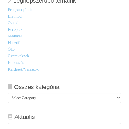
Legnépszerűbb témáink
Programajánló
Életmód
Család
Receptek
Médiatár
Filozófia
Öko
Gyerekeknek
Ételosztás
Kérdések/Válaszok
Összes kategória
Összes
kategória
Aktuális