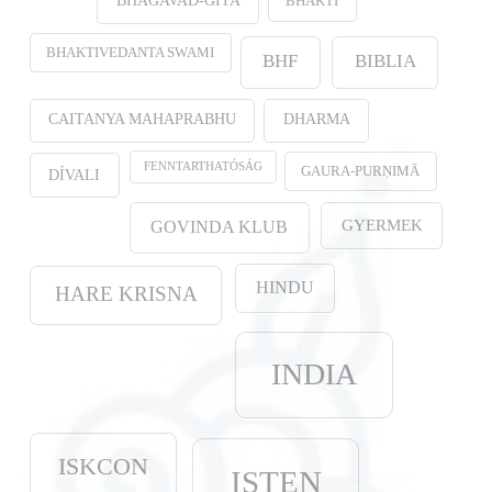
BHAKTI
BHAGAVAD-GITA
BHAKTIVEDANTA SWAMI
BHF
BIBLIA
CAITANYA MAHAPRABHU
DHARMA
FENNTARTHATÓSÁG
GAURA-PURṆIMĀ
DÍVALI
GYERMEK
GOVINDA KLUB
HINDU
HARE KRISNA
INDIA
ISKCON
ISTEN