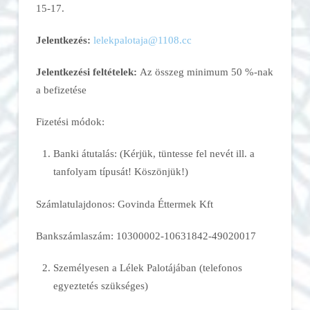
15-17.
Jelentkezés:
lelekpalotaja@1108.cc
Jelentkezési feltételek:
Az összeg minimum 50 %-nak
a befizetése
Fizetési módok:
Banki átutalás: (Kérjük, tüntesse fel nevét ill. a
tanfolyam típusát! Köszönjük!)
Számlatulajdonos: Govinda Éttermek Kft
Bankszámlaszám: 10300002-10631842-49020017
Személyesen a Lélek Palotájában (telefonos
egyeztetés szükséges)