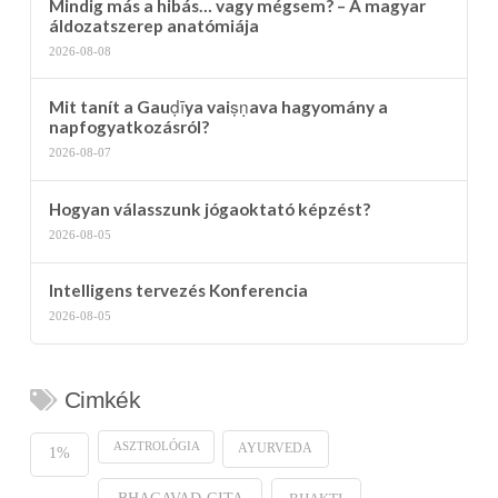
Mindig más a hibás… vagy mégsem? – A magyar
áldozatszerep anatómiája
2026-08-08
Mit tanít a Gauḍīya vaiṣṇava hagyomány a
napfogyatkozásról?
2026-08-07
Hogyan válasszunk jógaoktató képzést?
2026-08-05
Intelligens tervezés Konferencia
2026-08-05
Cimkék
ASZTROLÓGIA
AYURVEDA
1%