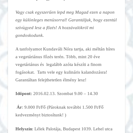
Vagy csak egyszerűen lepd meg Magad ezen a napon
egy különleges menüsorral! Garantáljuk, hogy ezentúl
szívügyed lesz a főzés! A hozzávalókról mi
gondoskodunk.
A tanfolyamot Kundaváli Nóra tartja, aki méltán híres
a vegetáriánus főzés terén. Több, mint 20 éve
vegetáriánus és legalább azóta készíti a finom
fogásokat. Tarts vele egy kulináris kalandozásra!
Garantáltan felejthetetlen élmény lesz!
Időpont:
2016.02.13. Szombat 9.00 – 14.30
Ár
: 9.000 Ft/Fő (Pároknak további 1.500 Ft/Fő
kedvezményt biztosítunk! )
Helyszín
: Lélek Palotája, Budapest 1039. Lehel utca