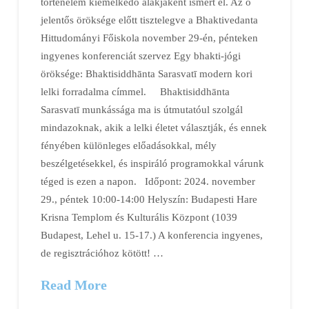
történelem kiemelkedő alakjaként ismert el. Az ő
jelentős öröksége előtt tisztelegve a Bhaktivedanta
Hittudományi Főiskola november 29-én, pénteken
ingyenes konferenciát szervez Egy bhakti-jógi
öröksége: Bhaktisiddhānta Sarasvatī modern kori
lelki forradalma címmel. Bhaktisiddhānta
Sarasvatī munkássága ma is útmutatóul szolgál
mindazoknak, akik a lelki életet választják, és ennek
fényében különleges előadásokkal, mély
beszélgetésekkel, és inspiráló programokkal várunk
téged is ezen a napon. Időpont: 2024. november
29., péntek 10:00-14:00 Helyszín: Budapesti Hare
Krisna Templom és Kulturális Központ (1039
Budapest, Lehel u. 15-17.) A konferencia ingyenes,
de regisztrációhoz kötött! …
Read More