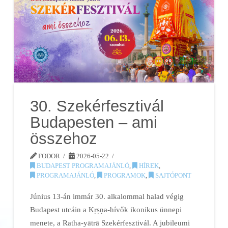
30. Szekérfesztivál
Budapesten – ami
összehoz
FODOR
2026-05-22
BUDAPEST PROGRAMAJÁNLÓ
,
HÍREK
,
PROGRAMAJÁNLÓ
,
PROGRAMOK
,
SAJTÓPONT
Június 13-án immár 30. alkalommal halad végig
Budapest utcáin a Kṛṣṇa-hívők ikonikus ünnepi
menete, a Ratha-yātrā Szekérfesztivál. A jubileumi