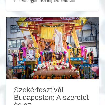
mindent megtudhatsz: https://letkerdes.hu/
Szekérfesztivál
Budapesten: A szeretet
és az