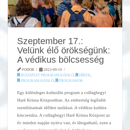
Szeptember 17.:
Velünk élő örökségünk:
A védikus bölcsesség
FODOR
2023-09-10
BUDAPEST PROGRAMAJÁNLÓ
,
HÍREK
,
PROGRAMAJÁNLÓ
,
PROGRAMOK
Egy különleges kulturális program a csillaghegyi
Haré Krisna Központban. Az emberiség legősibb
szentírásainak időtlen tanításai. A védikus kultúra
kincsestára. A csillaghegyi Haré Krisna Központ az
év minden napján nyitva van, és látogatható, ezen a