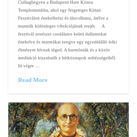
Csillaghegyen a Budapesti Hare Krisna
Templomunkba, ahol egy fergeteges Kirtan
Fesztiválon énekelhetsz és táncolhatsz, átélve a
mantrák különleges vibrációjának erejét. A
fesztivál zenészei csodálatos keleti dallamokat
énekelve és mantrákat zengve egy egyedülálló lelki
élményre hívnak téged. A harmóniák és a közös
meditáció kiszabadít a hétköznapok nehézségeiből.
Itt végre …
Read More