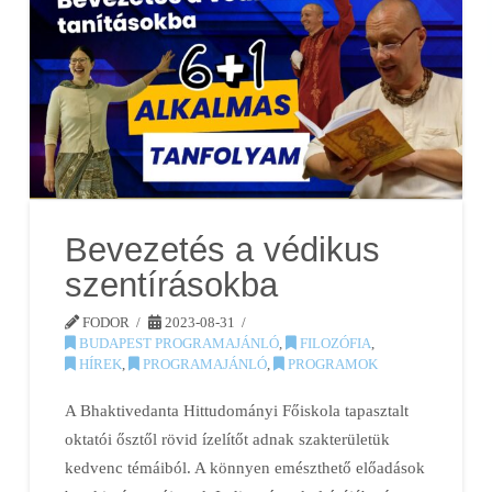
Bevezetés a védikus
szentírásokba
FODOR
2023-08-31
BUDAPEST PROGRAMAJÁNLÓ
,
FILOZÓFIA
,
HÍREK
,
PROGRAMAJÁNLÓ
,
PROGRAMOK
A Bhaktivedanta Hittudományi Főiskola tapasztalt
oktatói ősztől rövid ízelítőt adnak szakterületük
kedvenc témáiból. A könnyen emészthető előadások