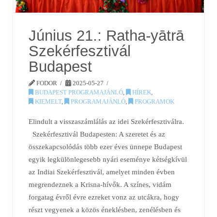
Június 21.: Ratha-yātrā
Szekérfesztivál
Budapest
FODOR
2025-05-27
BUDAPEST PROGRAMAJÁNLÓ
,
HÍREK
,
KIEMELT
,
PROGRAMAJÁNLÓ
,
PROGRAMOK
Elindult a visszaszámlálás az idei Szekérfesztiválra.
Szekérfesztivál Budapesten: A szeretet és az
összekapcsolódás több ezer éves ünnepe Budapest
egyik legkülönlegesebb nyári eseménye kétségkívül
az Indiai Szekérfesztivál, amelyet minden évben
megrendeznek a Krisna-hívők. A színes, vidám
forgatag évről évre ezreket vonz az utcákra, hogy
részt vegyenek a közös éneklésben, zenélésben és