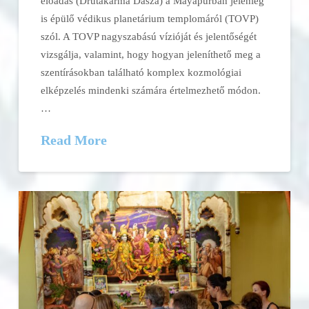
előadás (Drutakarma Dásza) a Máyápurban jelenleg
is épülő védikus planetárium templomáról (TOVP)
szól. A TOVP nagyszabású vízióját és jelentőségét
vizsgálja, valamint, hogy hogyan jeleníthető meg a
szentírásokban található komplex kozmológiai
elképzelés mindenki számára értelmezhető módon.
…
Read More