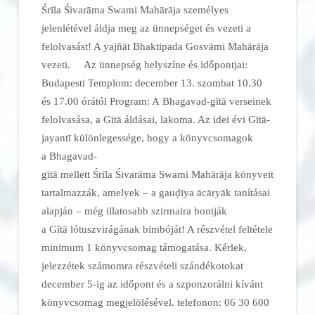
Śrīla Śivarāma Swami Mahārāja személyes
jelenlétével áldja meg az ünnepséget és vezeti a
felolvasást! A yajñāt Bhaktipada Gosvāmi Mahārāja
vezeti. Az ünnepség helyszíne és időpontjai:
Budapesti Templom: december 13. szombat 10.30
és 17.00 órától Program: A Bhagavad-gītā verseinek
felolvasása, a Gītā áldásai, lakoma. Az idei évi Gītā-
jayantī különlegessége, hogy a könyvcsomagok
a Bhagavad-
gītā mellett Śrīla Śivarāma Swami Mahārāja könyveit
tartalmazzák, amelyek – a gauḍīya ācāryāk tanításai
alapján – még illatosabb szirmaira bontják
a Gītā lótuszvirágának bimbóját! A részvétel feltétele
minimum 1 könyvcsomag támogatása. Kérlek,
jelezzétek számomra részvételi szándékotokat
december 5-ig az időpont és a szponzorálni kívánt
könyvcsomag megjelölésével. telefonon: 06 30 600