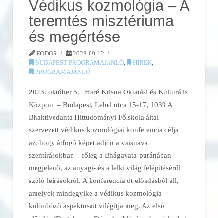
Védikus kozmológia – A
teremtés misztériuma
és megértése
FODOR
2023-09-12
BUDAPEST PROGRAMAJÁNLÓ
,
HÍREK
,
PROGRAMAJÁNLÓ
2023. október 5. | Haré Krisna Oktatási és Kulturális
Központ – Budapest, Lehel utca 15-17, 1039 A
Bhaktivedanta Hittudományi Főiskola által
szervezett védikus kozmológiai konferencia célja
az, hogy átfogó képet adjon a vaisnava
szentírásokban – főleg a Bhágavata-puránában –
megjelenő, az anyagi- és a lelki világ felépítéséről
szóló leírásokról. A konferencia öt előadásból áll,
amelyek mindegyike a védikus kozmológia
különböző aspektusait világítja meg. Az első