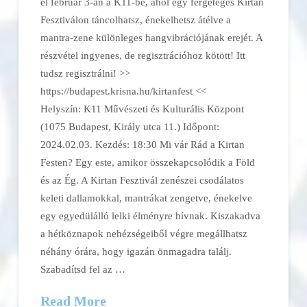
el február 3-án a K11-be, ahol egy fergeteges Kirtan
Fesztiválon táncolhatsz, énekelhetsz átélve a
mantra-zene különleges hangvibrációjának erejét. A
részvétel ingyenes, de regisztrációhoz kötött! Itt
tudsz regisztrálni! >>
https://budapest.krisna.hu/kirtanfest <<
Helyszín: K11 Művészeti és Kulturális Központ
(1075 Budapest, Király utca 11.) Időpont:
2024.02.03. Kezdés: 18:30 Mi vár Rád a Kirtan
Festen? Egy este, amikor összekapcsolódik a Föld
és az Ég. A Kirtan Fesztivál zenészei csodálatos
keleti dallamokkal, mantrákat zengetve, énekelve
egy egyedülálló lelki élményre hívnak. Kiszakadva
a hétköznapok nehézségeiből végre megállhatsz
néhány órára, hogy igazán önmagadra találj.
Szabadítsd fel az …
Read More