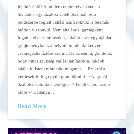
fejlődéséből? A modern ember elveszítette a
hivatalos egyházakba vetett bizalmát, és a
rendszerbe foglalt vallási tanításokhoz is felemás
módon viszonyul. Nem általános igazságként
fogadja el a szentírásokat, inkább csak egy ajánlat
gyűjteményként, amelyből mindenki kedvére
csemegézhet ízlése szerint. De az sem új gondolat,
hogy nincs szükség vallási tanításokra, inkább
találja ki Istent mindenki magának… Ezekről a
kérdésekről fog együtt gondolkodni -> Nagypál
Szabolcs katolikus teológus -> Fináli Gábor zsidó
rabbi -> Caitanya …
Read More