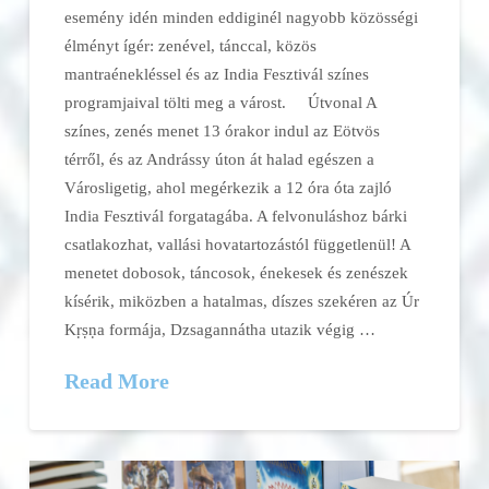
esemény idén minden eddiginél nagyobb közösségi
élményt ígér: zenével, tánccal, közös
mantraénekléssel és az India Fesztivál színes
programjaival tölti meg a várost. Útvonal A
színes, zenés menet 13 órakor indul az Eötvös
térről, és az Andrássy úton át halad egészen a
Városligetig, ahol megérkezik a 12 óra óta zajló
India Fesztivál forgatagába. A felvonuláshoz bárki
csatlakozhat, vallási hovatartozástól függetlenül! A
menetet dobosok, táncosok, énekesek és zenészek
kísérik, miközben a hatalmas, díszes szekéren az Úr
Kṛṣṇa formája, Dzsagannátha utazik végig …
Read More