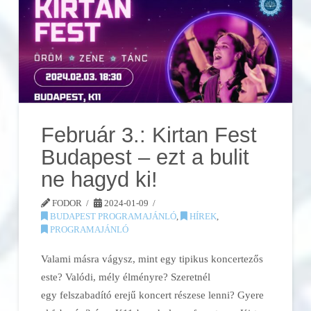
Február 3.: Kirtan Fest
Budapest – ezt a bulit
ne hagyd ki!
FODOR
2024-01-09
BUDAPEST PROGRAMAJÁNLÓ
,
HÍREK
,
PROGRAMAJÁNLÓ
Valami másra vágysz, mint egy tipikus koncertezős
este? Valódi, mély élményre? Szeretnél
egy felszabadító erejű koncert részese lenni? Gyere