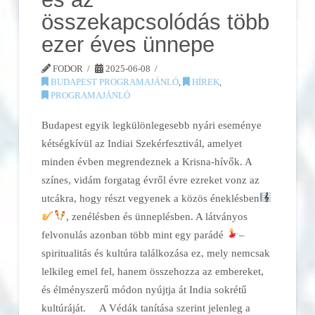
összekapcsolódás több
ezer éves ünnepe
FODOR
2025-06-08
BUDAPEST PROGRAMAJÁNLÓ
,
HÍREK
,
PROGRAMAJÁNLÓ
Budapest egyik legkülönlegesebb nyári eseménye
kétségkívül az Indiai Szekérfesztivál, amelyet
minden évben megrendeznek a Krisna-hívők. A
színes, vidám forgatag évről évre ezreket vonz az
utcákra, hogy részt vegyenek a közös éneklésben
, zenélésben és ünneplésben. A látványos
felvonulás azonban több mint egy parádé
–
spiritualitás és kultúra találkozása ez, mely nemcsak
lelkileg emel fel, hanem összehozza az embereket,
és élményszerű módon nyújtja át India sokrétű
kultúráját. A Védák tanítása szerint jelenleg a