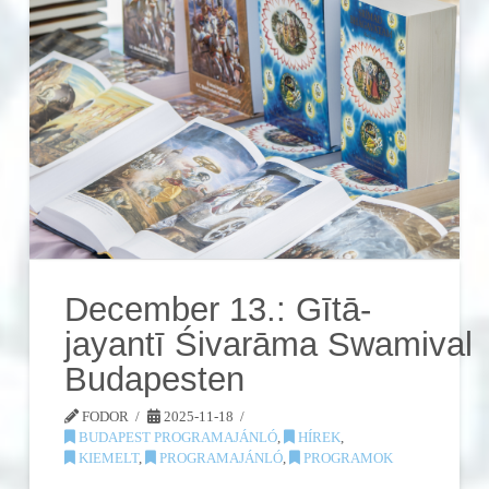
December 13.: Gītā-
jayantī Śivarāma Swamival
Budapesten
FODOR
2025-11-18
BUDAPEST PROGRAMAJÁNLÓ
,
HÍREK
,
KIEMELT
,
PROGRAMAJÁNLÓ
,
PROGRAMOK