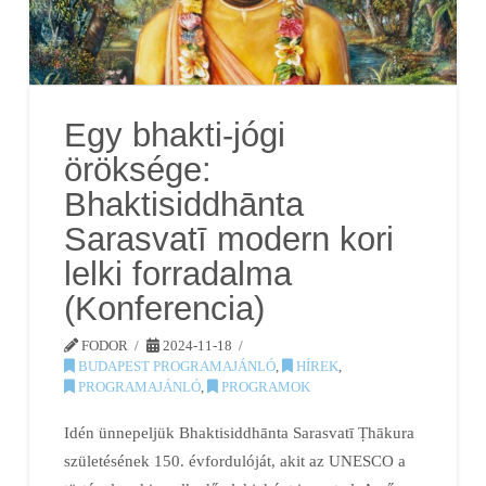
Egy bhakti-jógi
öröksége:
Bhaktisiddhānta
Sarasvatī modern kori
lelki forradalma
(Konferencia)
FODOR
2024-11-18
BUDAPEST PROGRAMAJÁNLÓ
,
HÍREK
,
PROGRAMAJÁNLÓ
,
PROGRAMOK
Idén ünnepeljük Bhaktisiddhānta Sarasvatī Ṭhākura
születésének 150. évfordulóját, akit az UNESCO a