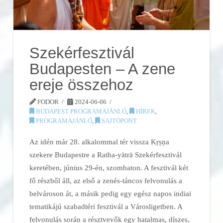
Szekérfesztivál
Budapesten – A zene
ereje összehoz
FODOR
2024-06-06
BUDAPEST PROGRAMAJÁNLÓ
,
HÍREK
,
PROGRAMAJÁNLÓ
,
SAJTÓPONT
Az idén már 28. alkalommal tér vissza Kṛṣṇa
szekere Budapestre a Ratha-yātrā Szekérfesztivál
keretében, június 29-én, szombaton. A fesztivál két
fő részből áll, az első a zenés-táncos felvonulás a
belvároson át, a másik pedig egy egész napos indiai
tematikájú szabadtéri fesztivál a Városligetben. A
felvonulás során a résztvevők egy hatalmas, díszes,