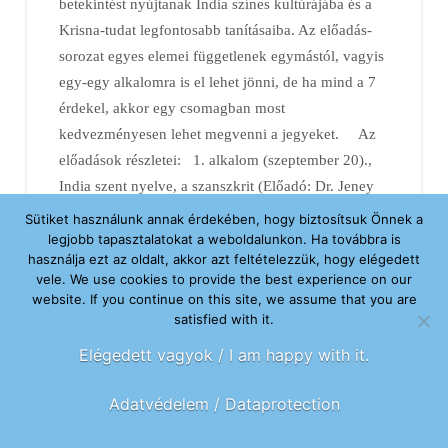
betekintést nyújtanak India színes kultúrájába és a
Krisna-tudat legfontosabb tanításaiba. Az előadás-
sorozat egyes elemei függetlenek egymástól, vagyis
egy-egy alkalomra is el lehet jönni, de ha mind a 7
érdekel, akkor egy csomagban most
kedvezményesen lehet megvenni a jegyeket. Az
előadások részletei: 1. alkalom (szeptember 20).,
India szent nyelve, a szanszkrit (Előadó: Dr. Jeney
Rita/Amritánanda Déví Dászí) 2. alkalom
Sütiket használunk annak érdekében, hogy biztosítsuk Önnek a
(szeptember 27.), Bhagavad-gítá – Örök tanítás,
legjobb tapasztalatokat a weboldalunkon. Ha továbbra is
használja ezt az oldalt, akkor azt feltételezzük, hogy elégedett
mely a lelkedhez szól (Előadó: Dr. Tasi István/Ísvara
vele. We use cookies to provide the best experience on our
Krisna Dásza) 3. alkalom (október 10.),
website. If you continue on this site, we assume that you are
Mahábhárata – …
satisfied with it.
Elégedett vagyok / I am happy with it.
Read More
Adatvédelem / Dataprotection