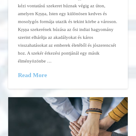
kézi vontatású szekeret húznak végig az úton,
amelyen Kṛṣṇa, Isten egy különösen kedves és
mosolygós formája utazik és tekint körbe a városon.
Kṛṣṇa szekerének húzása az ősi indiai hagyomány
szerint elhárítja az akadályokat és káros
visszahatásokat az emberek életéből és jószerencsét
hoz. A szekér érkezési pontjánál egy másik
élményözönbe …
Read More