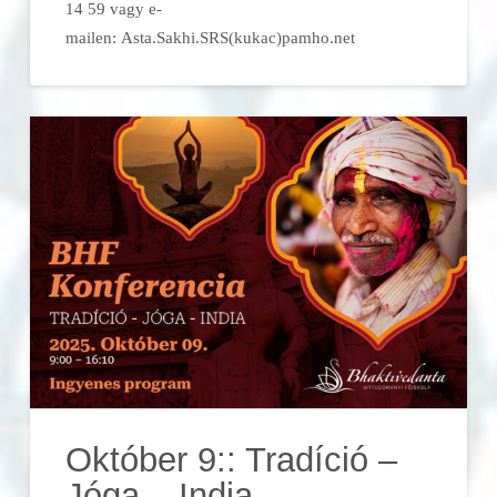
14 59 vagy e-
mailen: Asta.Sakhi.SRS(kukac)pamho.net
Október 9:: Tradíció –
Jóga – India