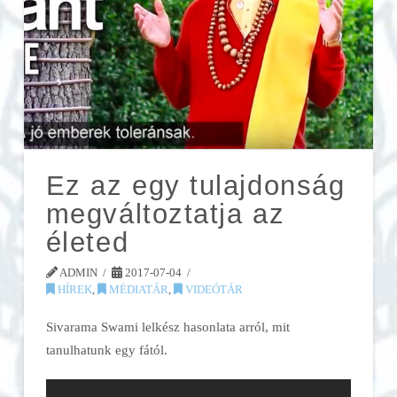
Ez az egy tulajdonság
megváltoztatja az
életed
ADMIN
2017-07-04
HÍREK
,
MÉDIATÁR
,
VIDEÓTÁR
Sivarama Swami lelkész hasonlata arról, mit
tanulhatunk egy fától.