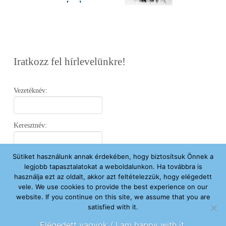
Iratkozz fel hírlevelünkre!
Vezetéknév:
Keresztnév:
Sütiket használunk annak érdekében, hogy biztosítsuk Önnek a
Email:
legjobb tapasztalatokat a weboldalunkon. Ha továbbra is
használja ezt az oldalt, akkor azt feltételezzük, hogy elégedett
vele. We use cookies to provide the best experience on our
Elfogadom az
Adatvédelmi Nyilatkozatot
.
website. If you continue on this site, we assume that you are
satisfied with it.
Feliratkozom
Elégedett vagyok / I am happy with it.