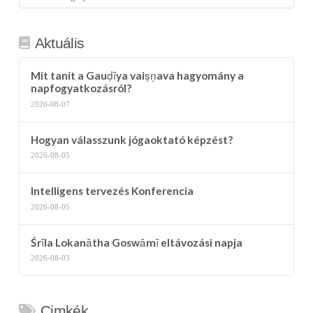
kategória
Aktuális
Mit tanít a Gauḍīya vaiṣṇava hagyomány a
napfogyatkozásról?
2026-08-07
Hogyan válasszunk jógaoktató képzést?
2026-08-05
Intelligens tervezés Konferencia
2026-08-05
Śrīla Lokanātha Goswāmī eltávozási napja
2026-08-03
Cimkék