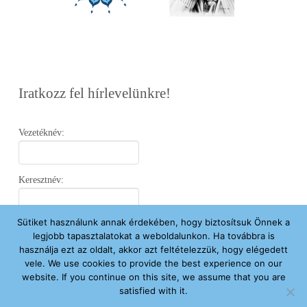
Iratkozz fel hírlevelünkre!
Vezetéknév:
Keresztnév:
Sütiket használunk annak érdekében, hogy biztosítsuk Önnek a
Email:
legjobb tapasztalatokat a weboldalunkon. Ha továbbra is
használja ezt az oldalt, akkor azt feltételezzük, hogy elégedett
vele. We use cookies to provide the best experience on our
Elfogadom az
Adatvédelmi Nyilatkozatot
.
website. If you continue on this site, we assume that you are
satisfied with it.
Feliratkozom