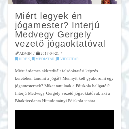
Miért legyek én
jógamester? Interjú
Medvegy Gergely
vezető jógaoktatóval
ADMIN
2017-04-21
HÍREK
,
MÉDIATÁR
,
VIDEÓTÁR
Miért érdemes akkreditált felsőoktatási képzés
keretében tanulni a jógát? Mennyit kell gyakorolni egy
jógamesternek? Miket tanulnak a Főiskola hallgatói?
Interjú Medvegy Gergely vezető jógaoktatóval, aki a
Bhaktivedanta Hittudományi Főiskola tanára.