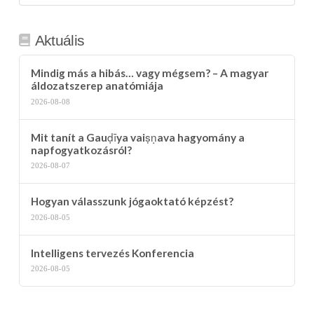
kategória
Aktuális
Mindig más a hibás… vagy mégsem? – A magyar
áldozatszerep anatómiája
2026-08-08
Mit tanít a Gauḍīya vaiṣṇava hagyomány a
napfogyatkozásról?
2026-08-07
Hogyan válasszunk jógaoktató képzést?
2026-08-05
Intelligens tervezés Konferencia
2026-08-05