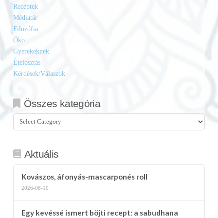
Receptek
Médiatár
Filozófia
Öko
Gyerekeknek
Ételosztás
Kérdések/Válaszok
Összes kategória
Összes
kategória
Aktuális
Kovászos, áfonyás-mascarponés roll
2026-08-10
Egy kevéssé ismert böjti recept: a sabudhana