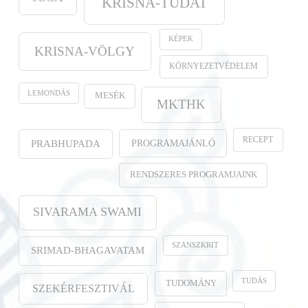
KRISNA-TUDAT
KÉPEK
KRISNA-VÖLGY
KÖRNYEZETVÉDELEM
LEMONDÁS
MESÉK
MKTHK
RECEPT
PROGRAMAJÁNLÓ
PRABHUPADA
RENDSZERES PROGRAMJAINK
SIVARAMA SWAMI
SZANSZKRIT
SRIMAD-BHAGAVATAM
TUDÁS
TUDOMÁNY
SZEKÉRFESZTIVÁL