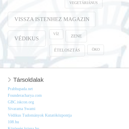
VEGETÁRIÁNUS
VISSZA ISTENHEZ MAGAZIN
VÍZ
ZENE
VÉDIKUS
ÖKO
ÉTELOSZTÁS
Társoldalak
Prabhupada.net
Founderacharya.com
GBC.iskcon.org
Sivarama Swami
Védikus Tudományok Kutatóközpontja
108.hu
Közösség.krisna.hu