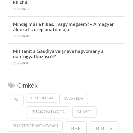
khichdi
2026-08-10
Mindig más a hibás… vagy mégsem? – A magyar
áldozatszerep anatómiája
2026-08-08
Mit tanít a Gauḍīya vaiṣṇava hagyomány a
napfogyatkozásról?
2026-08-07
Cimkék
ASZTROLÓGIA
AYURVEDA
1%
BHAKTI
BHAGAVAD-GITA
BHAKTIVEDANTA SWAMI
BHF
BIBLIA