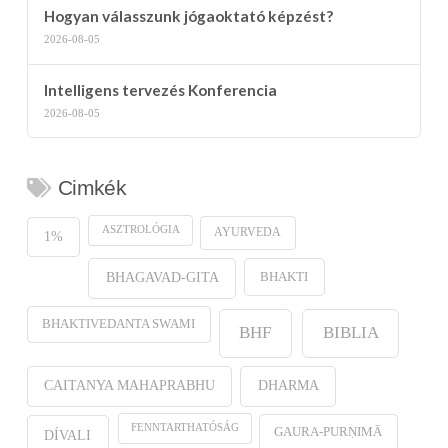
Hogyan válasszunk jógaoktató képzést?
2026-08-05
Intelligens tervezés Konferencia
2026-08-05
Cimkék
ASZTROLÓGIA
AYURVEDA
1%
BHAKTI
BHAGAVAD-GITA
BHAKTIVEDANTA SWAMI
BHF
BIBLIA
CAITANYA MAHAPRABHU
DHARMA
FENNTARTHATÓSÁG
GAURA-PURṆIMĀ
DÍVALI